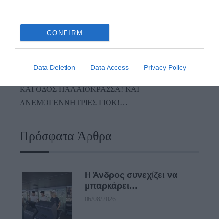
Απαράδεκτη εμπειρία στη Ραφήνα. Φωτογραφίες από
βίντεο εκείνης της ώρας…
CONFIRM
ΑΠΟΚΛΕΙΣΤΙΚΟ: «ΕΤΣΙ ΑΝΑΚΑΛΥΨΑ ΤΟ
ΣΗΜΑΝΤΙΚΟ ΑΡΧΑΙΟ ΝΑΥΑΓΙΟ ΤΗΣ ΑΝΔΡΟΥ!…»
Data Deletion
Data Access
Privacy Policy
«ΑΥΤΗ ΤΗΝ ΑΝΔΡΟ ΘΕΛΟΥΜΕ…»
ΚΑΙ ΟΔΟΣ ΠΑΛΑIΟΚΡΑΣΣΑ! ΚΑΙ
ΑΝΕΜΟΓΕΝΝΗΤΡΙΕΣ ΓΙΟΚ!…
Πρόσφατα Άρθρα
Η Άνδρος συνεχίζει να
μπαρκάρει…
06/08/2026