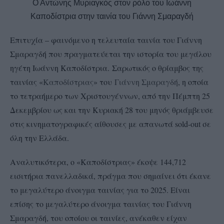
Ο Αντώνης Μυριαγκός στον ρόλο του Ιωάννη
Καποδίστρια στην ταινία του Γιάννη Σμαραγδή
Επιτυχία – φαινόμενο η τελευταία ταινία του Γιάννη
Σμαραγδή που πραγματεύεται την ιστορία του μεγάλου
ηγέτη Ιωάννη Καποδίστρια. Σαρωτικός ο θρίαμβος της
ταινίας «
Καποδίστριας
» του
Γιάννη Σμαραγδή
, η οποία
το τετραήμερο των Χριστουγέννων, από την Πέμπτη 25
Δεκεμβρίου ως και την Κυριακή 28 του μηνός θριάμβευσε
στις κινηματογραφικές αίθουσες με απανωτά sold-out σε
όλη την Ελλάδα.
Αναλυτικότερα, ο «Καποδίστριας» έκοψε 144,712
εισιτήρια πανελλαδικά, πράγμα που σημαίνει ότι έκανε
το μεγαλύτερο άνοιγμα ταινίας για το 2025. Είναι
επίσης το μεγαλύτερο άνοιγμα ταινίας του Γιάννη
Σμαραγδή, του οποίου οι ταινίες, ανέκαθεν είχαν