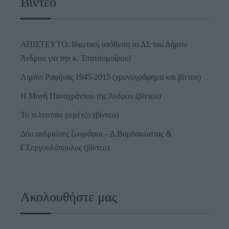
Βίντεο
ΑΠΙΣΤΕΥΤΟ: Ιδιωτική υπόθεση το ΔΣ του Δήμου
Άνδρου για την κ. Τσατσομοίρου!
Λιμάνι Ραφήνας 1945-2015 (χρονογράφημα και βίντεο)
Η Μονή Παναχράντου της Άνδρου (βίντεο)
Το τελευταίο ρεμέτζο (βίντεο)
Δύο ανδριώτες ζωγράφοι – Δ.Βαρδακώστας &
Γ.Σεργουλόπουλος (βίντεο)
Ακολουθήστε μας