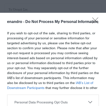
enandro -
Do Not Process My Personal Information
If you wish to opt-out of the sale, sharing to third parties, or
processing of your personal or sensitive information for
Αποθήκευσε το όνομά μου, email, και τον ιστότοπο μου σε
targeted advertising by us, please use the below opt-out
αυτόν τον πλοηγό για την επόμενη φορά που θα σχολιάσω.
section to confirm your selection. Please note that after your
opt-out request is processed you may continue seeing
interest-based ads based on personal information utilized by
us or personal information disclosed to third parties prior to
your opt-out. You may separately opt-out of the further
disclosure of your personal information by third parties on the
IAB’s list of downstream participants. This information may
also be disclosed by us to third parties on the
IAB’s List of
Downstream Participants
that may further disclose it to other
third parties.
Please note that this website/app uses one or more Google
Personal Data Processing Opt Outs