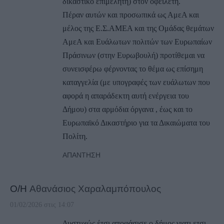
δικαστικό επιμελητή) στον οφειλέτη.
Πέραν αυτών και προσωπικά ως ΑμεΑ και
μέλος της Ε.Σ.ΑΜΕΑ και της Ομάδας θεμάτων
ΑμεΑ και Ευάλωτων πολιτών των Ευρωπαίων
Πράσινων (στην Ευρωβουλή) προτίθεμαι να
συνεισφέρω φέρνοντας το θέμα ως επίσημη
καταγγελία (με υπογραφές των ευάλωτων που
αφορά η απαράδεκτη αυτή ενέργεια του
Δήμου) στα αρμόδια όργανα , έως και το
Ευρωπαϊκό Δικαστήριο για τα Δικαιώματα του
Πολίτη.
ΑΠΆΝΤΗΣΗ
Ο/Η
Αθανάσιος Χαραλαμπόπουλος
01/02/2026 στις 14:07
Δυστυχώς έτσι αποφάσισε ο δήμος γιατι ετσι