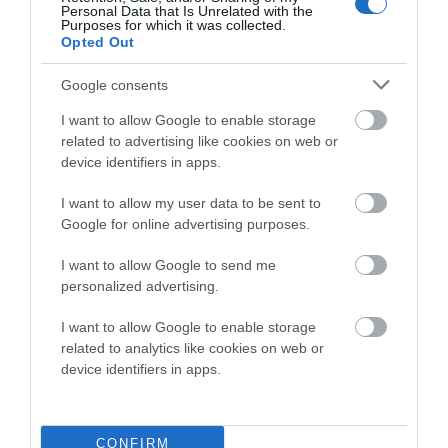
Personal Data that Is Unrelated with the
09/08/2026
Purposes for which it was collected.
Opted Out
ΔΥΟ ΚΑΛΟΚΑΙΡΙΝΑ
ΔΡΩΜΕΝΑ: Όταν η νέα
Google consents
γενιά συναντά τη
ναυτοσύνη του νησιού
I want to allow Google to enable storage
related to advertising like cookies on web or
09/08/2026
device identifiers in apps.
Φωτογραφίες-κειμήλια από
καλοκαίρια στην Άνδρο –
I want to allow my user data to be sent to
Από τον 19ο αιώνα μέχρι
Google for online advertising purposes.
και την δεκαετία του 1970
I want to allow Google to send me
08/08/2026
personalized advertising.
I want to allow Google to enable storage
related to analytics like cookies on web or
device identifiers in apps.
CONFIRM