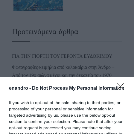
Προτεινόμενα άρθρα
ΓΙΑ ΤΗΝ ΓΙΟΡΤΗ ΤΟΥ ΓΕΡΟΝΤΑ ΕΥΔΟΚΙΜΟΥ
Φωτογραφίες-κειμήλια από καλοκαίρια στην Άνδρο –
Από τον 19ο αιώνα μέχρι και την δεκαετία του 1970
Η Άνδρος συνεχίζει να μπαρκάρει…
enandro -
Do Not Process My Personal Information
ΤΟ ΜΕΓΑΛΥΤΕΡΟ ΠΑΝΗΓΥΡΙ ΤΗΣ ΑΝΔΡΟΥ: Του
If you wish to opt-out of the sale, sharing to third parties, or
Σωτήρος στην Άρνη!…
processing of your personal or sensitive information for
targeted advertising by us, please use the below opt-out
ΟΡΜΟΣ ΚΟΡΘΙΟΥ: Όταν η φωτογραφία γίνεται μνήμη
section to confirm your selection. Please note that after your
opt-out request is processed you may continue seeing