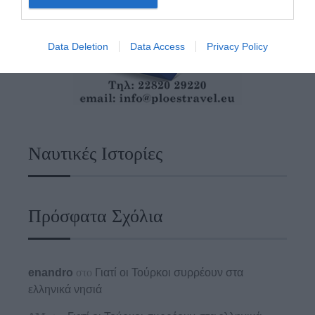
Data Deletion
Data Access
Privacy Policy
Ναυτικές Ιστορίες
Πρόσφατα Σχόλια
enandro
στο
Γιατί οι Τούρκοι συρρέουν στα
ελληνικά νησιά