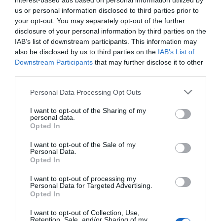
interest-based ads based on personal information utilized by
Πρόσφατα Άρθρα
us or personal information disclosed to third parties prior to
your opt-out. You may separately opt-out of the further
disclosure of your personal information by third parties on the
IAB’s list of downstream participants. This information may
ΓΙΑ ΤΗΝ ΓΙΟΡΤΗ ΤΟΥ
also be disclosed by us to third parties on the
IAB’s List of
ΓΕΡΟΝΤΑ ΕΥΔΟΚΙΜΟΥ
Downstream Participants
that may further disclose it to other
10/08/2026
third parties.
Please note that this website/app uses one or more Google
Personal Data Processing Opt Outs
services and may gather and store information including but
ΑΠΟΔΡΑΣΕΙΣ ΣΤΗΝ
not limited to your visit or usage behaviour. You may click to
I want to opt-out of the Sharing of my
personal data.
ΑΝΔΡΟ
grant or deny consent to Google and its third-party tags to
Opted In
use your data for below specified purposes in below Google
09/08/2026
consent section.
I want to opt-out of the Sale of my
Personal Data.
Opted In
ΑΝΑΚΟΙΝΩΣΕΙΣ
I want to opt-out of processing my
ΛΙΜΕΝΑΡΧΕΙΟΥ &
Personal Data for Targeted Advertising.
ΠΟΛΙΤΙΚΗΣ ΠΡΟΣΤΑΣΙΑΣ:
Opted In
Συνεχίζει το μελτέμι και ο
I want to opt-out of Collection, Use,
κίνδυνος πυρκαγιας…
Retention, Sale, and/or Sharing of my