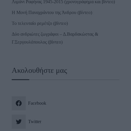
Λιμάνι Ραφήνας 1945-2015 (χρονογράφημα και βίντεο)
Η Μονή Παναχράντου της Άνδρου (βίντεο)
Το τελευταίο ρεμέτζο (βίντεο)
Δύο ανδριώτες ζωγράφοι – Δ.Βαρδακώστας &
Γ.Σεργουλόπουλος (βίντεο)
Ακολουθήστε μας
Facebook
Twitter