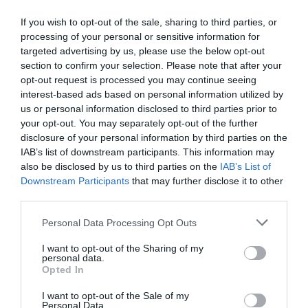
05/03/2026 στις 11:55
If you wish to opt-out of the sale, sharing to third parties, or
Συμφωνω με το αρθρο σας αλλα μου κανει
processing of your personal or sensitive information for
targeted advertising by us, please use the below opt-out
εντυπωση πως δεν προκαλειτε Ορκωτους
section to confirm your selection. Please note that after your
Λογιστες για ελεγχο των κονδυλιων που
opt-out request is processed you may continue seeing
σπαταλουνται;;; Δεκτη καθε καλόπροαιρετη
interest-based ads based on personal information utilized by
κριτικη αλλα ως ποτε αφου τα χρηματα του
us or personal information disclosed to third parties prior to
your opt-out. You may separately opt-out of the further
Ταμειου ειναι κρατικα και αφορουν ολους.
disclosure of your personal information by third parties on the
IAB’s list of downstream participants. This information may
ΑΠΆΝΤΗΣΗ
also be disclosed by us to third parties on the
IAB’s List of
Downstream Participants
that may further disclose it to other
third parties.
ΑΦΉΣΤΕ ΈΝΑ ΣΧΌΛΙΟ
Please note that this website/app uses one or more Google
Personal Data Processing Opt Outs
services and may gather and store information including but
not limited to your visit or usage behaviour. You may click to
I want to opt-out of the Sharing of my
Η ηλ. διεύθυνση σας δεν δημοσιεύεται.
Τα υποχρεωτικά πεδία
personal data.
grant or deny consent to Google and its third-party tags to
Opted In
σημειώνονται με
*
use your data for below specified purposes in below Google
consent section.
I want to opt-out of the Sale of my
Personal Data.