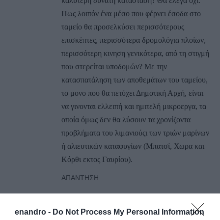
καλύτερη δυνατή κατάσταση? Θα έλεγα οχι.
Πως λοιπόν ένα μέσο που φέρνει έσοδα στο
ταμείο θα προσελκύσει περισσότερους
επισκέπτες, περισσότερα δρομολόγια πλοίων,
περισσότερη κινηση γενικότερα, από τη στιγμή
που στερείται υποδομών? Με την
κατασπατάληση των αποθεμάτων του ταμείου,
το μονο που θα πετύχει Δημοτική Αρχή, είναι
να γινονται ελλειπή και ημιτελή μικροεργα, τα
οποία όμως δεν θα λύσουν τα χρονίζοντα
προβλήματα του λιμανιούςι των τριών μαρίνων
ή αλιευτικών καταφυγίων (Μπατσί, Χωρα και
Κόρθι εκτος Γαυρίου).
ΑΠΆΝΤΗΣΗ
Ο/Η
ATH
enandro -
Do Not Process My Personal Information