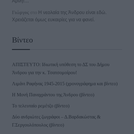
Άρνη!…
Γιώργος
στο
Η νεολαία της Άνδρου είναι εδώ.
Χρειάζεται όμως ευκαιρίες για να φανεί.
Βίντεο
ΑΠΙΣΤΕΥΤΟ: Ιδιωτική υπόθεση το ΔΣ του Δήμου
Άνδρου για την κ. Τσατσομοίρου!
Λιμάνι Ραφήνας 1945-2015 (χρονογράφημα και βίντεο)
Η Μονή Παναχράντου της Άνδρου (βίντεο)
Το τελευταίο ρεμέτζο (βίντεο)
Δύο ανδριώτες ζωγράφοι – Δ.Βαρδακώστας &
Γ.Σεργουλόπουλος (βίντεο)