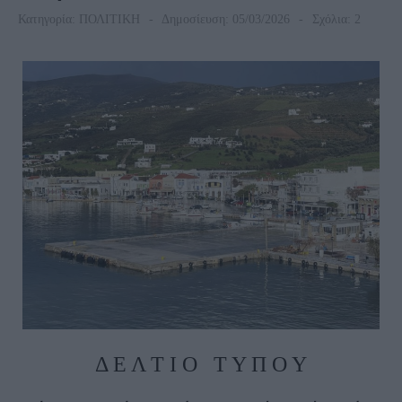
Κατηγορία:
ΠΟΛΙΤΙΚΗ
Δημοσίευση: 05/03/2026
Σχόλια: 2
Δ Ε Λ Τ Ι Ο Τ Υ Π Ο Υ