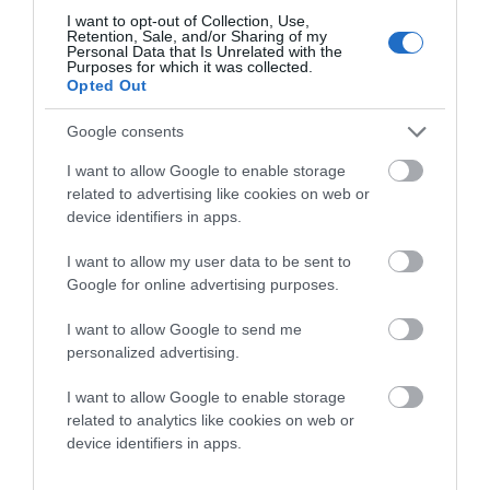
ΧΑΘΗΚΑΝ ΚΑΙ ΟΙ ΑΣΦΑΛΤΟΣΤΡΩΣΕΙΣ ΤΟΥ
I want to opt-out of Collection, Use,
Retention, Sale, and/or Sharing of my
ΕΠΑΡΧΕΙΟΥ! ΟΙ ΕΥΘΥΝΕΣ ΟΜΩΣ
Personal Data that Is Unrelated with the
Purposes for which it was collected.
ΠΑΡΑΜΕΝΟΥΝ…
Opted Out
ΑΠΟΚΛΕΙΣΤΙΚΟ: «ΕΤΣΙ ΑΝΑΚΑΛΥΨΑ ΤΟ
Google consents
ΣΗΜΑΝΤΙΚΟ ΑΡΧΑΙΟ ΝΑΥΑΓΙΟ ΤΗΣ ΑΝΔΡΟΥ!…»
I want to allow Google to enable storage
related to advertising like cookies on web or
device identifiers in apps.
Πρόσφατα Άρθρα
I want to allow my user data to be sent to
Google for online advertising purposes.
Η Άνδρος συνεχίζει να
I want to allow Google to send me
μπαρκάρει…
personalized advertising.
06/08/2026
I want to allow Google to enable storage
related to analytics like cookies on web or
device identifiers in apps.
Η νεολαία της Άνδρου είναι
εδώ. Χρειάζεται όμως