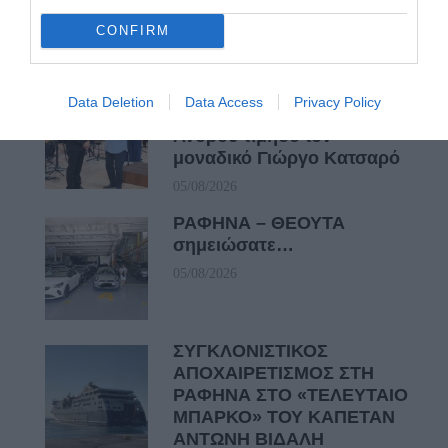
ευκαιρίες για να φανεί.
CONFIRM
05/08/2026
Η Φιλαρμονική του
Data Deletion
Data Access
Privacy Policy
Μουσικού Συλλόγου
Άνδρου τίμησε τον
μοναδικό Γιώργο Κατσαρό
05/08/2026
ΡΑΦΗΝΑ – ΘΕΟΥΤΑ
σημειώσατε…
05/08/2026
ΣΥΓΚΛΟΝΙΣΤΙΚΟΣ
ΑΠΟΧΑΙΡΕΤΙΣΜΟΣ ΣΤΗ
ΡΑΦΗΝΑ ΣΤΟ «ΤΕΛΕΥΤΑΙΟ
ΜΠΑΡΚΟ» ΤΟΥ ΚΑΠΕΤΑΝ
ΑΝΤΩΝΗ ΒΙΔΑΛΗ