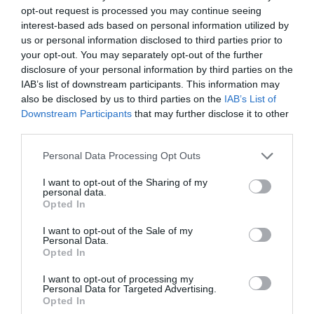
opt-out request is processed you may continue seeing
interest-based ads based on personal information utilized by
us or personal information disclosed to third parties prior to
your opt-out. You may separately opt-out of the further
disclosure of your personal information by third parties on the
IAB’s list of downstream participants. This information may
Προτεινόμενα άρθρα
also be disclosed by us to third parties on the
IAB’s List of
Downstream Participants
that may further disclose it to other
third parties.
Please note that this website/app uses one or more Google
ΣΥΓΚΛΟΝΙΣΤΙΚΟΣ ΑΠΟΧΑΙΡΕΤΙΣΜΟΣ ΣΤΗ
Personal Data Processing Opt Outs
services and may gather and store information including but
ΡΑΦΗΝΑ ΣΤΟ «ΤΕΛΕΥΤΑΙΟ ΜΠΑΡΚΟ» ΤΟΥ
not limited to your visit or usage behaviour. You may click to
I want to opt-out of the Sharing of my
ΚΑΠΕΤΑΝ ΑΝΤΩΝΗ ΒΙΔΑΛΗ
personal data.
grant or deny consent to Google and its third-party tags to
Opted In
use your data for below specified purposes in below Google
Η Φιλαρμονική του Μουσικού Συλλόγου Άνδρου τίμησε
consent section.
I want to opt-out of the Sale of my
τον μοναδικό Γιώργο Κατσαρό
Personal Data.
Opted In
Απαράδεκτη εμπειρία στη Ραφήνα. Φωτογραφίες από
I want to opt-out of processing my
βίντεο εκείνης της ώρας…
Personal Data for Targeted Advertising.
Opted In
Η ΥΔΡΟΦΟΡΑ ΤΟΥ ΕΠΑΡΧΕΙΟΥ ΧΑΘΗΚΕ! ΟΠΩΣ