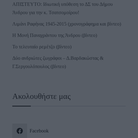
ΑΠΙΣΤΕΥΤΟ: Ιδιωτική υπόθεση το ΔΣ του Δήμου
Άνδρου για την κ. Τσατσομοίρου!
Λιμάνι Ραφήνας 1945-2015 (χρονογράφημα και βίντεο)
Η Μονή Παναχράντου της Άνδρου (βίντεο)
Το τελευταίο ρεμέτζο (βίντεο)
Δύο ανδριώτες ζωγράφοι – Δ.Βαρδακώστας &
Γ.Σεργουλόπουλος (βίντεο)
Ακολουθήστε μας
Facebook