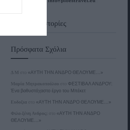
Ναυτικές Ιστορίες
Πρόσφατα Σχόλια
Δ Μ
στο
«ΑΥΤΗ ΤΗΝ ΑΝΔΡΟ ΘΕΛΟΥΜΕ…»
Μαρία Μητρακοπούλου
στο
ΦΕΣΤΙΒΑΛ ΑΝΔΡΟΥ:
Ένα βαθυστόχαστο έργο του Μπέκετ
Ευδοξια
στο
«ΑΥΤΗ ΤΗΝ ΑΝΔΡΟ ΘΕΛΟΥΜΕ…»
Φιλο-ξένη Ανδρος;
στο
«ΑΥΤΗ ΤΗΝ ΑΝΔΡΟ
ΘΕΛΟΥΜΕ…»