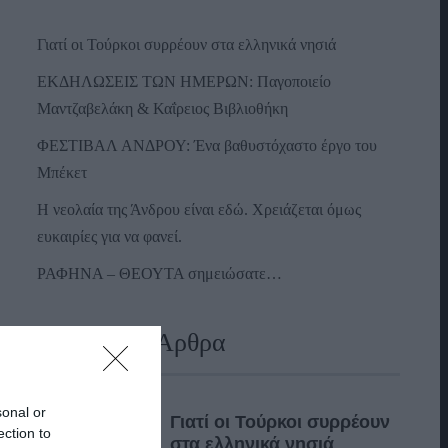
Γιατί οι Τούρκοι συρρέουν στα ελληνικά νησιά
ΕΚΔΗΛΩΣΕΙΣ ΤΩΝ ΗΜΕΡΩΝ: Παγοποιείο
Μαντζαβελάκη & Καΐρειος Βιβλιοθήκη
ΦΕΣΤΙΒΑΛ ΑΝΔΡΟΥ: Ένα βαθυστόχαστο έργο του
Μπέκετ
Η νεολαία της Άνδρου είναι εδώ. Χρειάζεται όμως
ευκαιρίες για να φανεί.
ΡΑΦΗΝΑ – ΘΕΟΥΤΑ σημειώσατε…
Πρόσφατα Άρθρα
sonal or
Γιατί οι Τούρκοι συρρέουν
ection to
στα ελληνικά νησιά