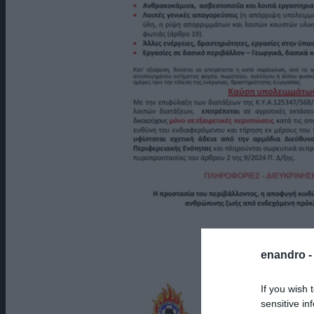
enandro 
If you wish 
sensitive in