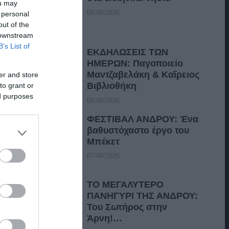
ou may
08/08/2026
 personal
out of the
 downstream
B’s List of
ΕΚΔΗΛΩΣΕΙΣ ΤΩΝ
ΗΜΕΡΩΝ: Παγοποιείο
Μαντζαβελάκη & Καΐρειος
er and store
Βιβλιοθήκη
to grant or
ed purposes
08/08/2026
ΦΕΣΤΙΒΑΛ ΑΝΔΡΟΥ: Ένα
βαθυστόχαστο έργο του
Μπέκετ
07/08/2026
ΤΟ ΜΕΓΑΛΥΤΕΡΟ
ΠΑΝΗΓΥΡΙ ΤΗΣ ΑΝΔΡΟΥ:
Του Σωτήρος στην
Άρνη!…