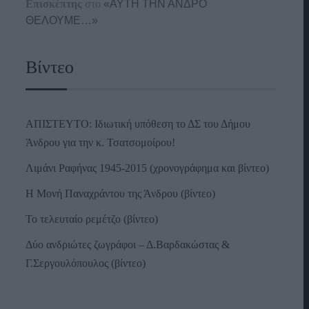
Επισκέπτης
στο
«ΑΥΤΗ ΤΗΝ ΑΝΔΡΟ
ΘΕΛΟΥΜΕ…»
Βίντεο
ΑΠΙΣΤΕΥΤΟ: Ιδιωτική υπόθεση το ΔΣ του Δήμου
Άνδρου για την κ. Τσατσομοίρου!
Λιμάνι Ραφήνας 1945-2015 (χρονογράφημα και βίντεο)
Η Μονή Παναχράντου της Άνδρου (βίντεο)
Το τελευταίο ρεμέτζο (βίντεο)
Δύο ανδριώτες ζωγράφοι – Δ.Βαρδακώστας &
Γ.Σεργουλόπουλος (βίντεο)