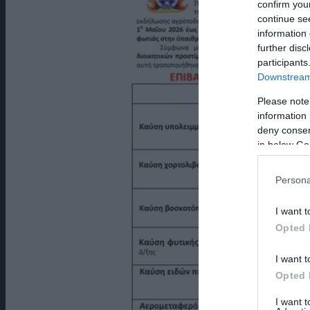
confirm you
continue se
information 
further disc
participants
Downstream 
Please note
information 
deny consent
in below Go
Persona
I want t
Opted 
I want t
Opted 
I want 