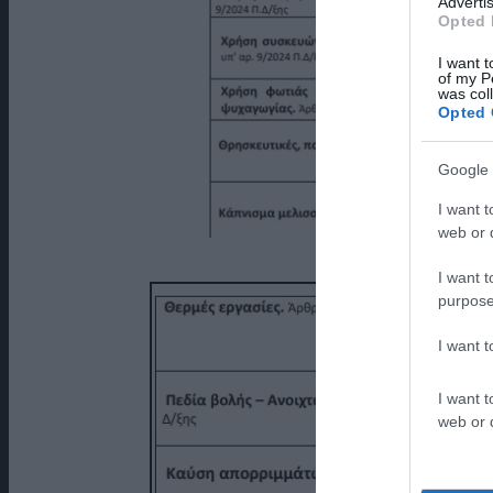
Advertis
Opted 
I want t
of my P
was col
Opted 
Google 
I want t
web or d
I want t
purpose
I want 
I want t
web or d