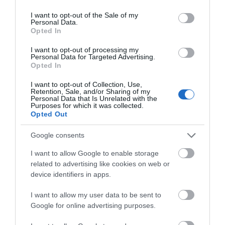
Πρόσφατα Άρθρα
use your data for below specified purposes in below Google
consent section.
I want to opt-out of the Sale of my
Personal Data.
Opted In
Γιατί οι Τούρκοι συρρέουν
I want to opt-out of processing my
στα ελληνικά νησιά
Personal Data for Targeted Advertising.
Opted In
08/08/2026
I want to opt-out of Collection, Use,
Retention, Sale, and/or Sharing of my
Personal Data that Is Unrelated with the
Purposes for which it was collected.
ΕΚΔΗΛΩΣΕΙΣ ΤΩΝ
Opted Out
ΗΜΕΡΩΝ: Παγοποιείο
Μαντζαβελάκη & Καΐρειος
Google consents
Βιβλιοθήκη
I want to allow Google to enable storage
08/08/2026
related to advertising like cookies on web or
ΦΕΣΤΙΒΑΛ ΑΝΔΡΟΥ: Ένα
device identifiers in apps.
βαθυστόχαστο έργο του
Μπέκετ
I want to allow my user data to be sent to
Google for online advertising purposes.
07/08/2026