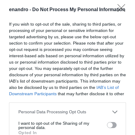
enandro -
Do Not Process My Personal Information
Προτεινόμενα άρθρα
If you wish to opt-out of the sale, sharing to third parties, or
processing of your personal or sensitive information for
targeted advertising by us, please use the below opt-out
section to confirm your selection. Please note that after your
Γιατί οι Τούρκοι συρρέουν στα ελληνικά νησιά
opt-out request is processed you may continue seeing
interest-based ads based on personal information utilized by
ΕΚΔΗΛΩΣΕΙΣ ΤΩΝ ΗΜΕΡΩΝ: Παγοποιείο
us or personal information disclosed to third parties prior to
Μαντζαβελάκη & Καΐρειος Βιβλιοθήκη
your opt-out. You may separately opt-out of the further
disclosure of your personal information by third parties on the
ΦΕΣΤΙΒΑΛ ΑΝΔΡΟΥ: Ένα βαθυστόχαστο έργο του
IAB’s list of downstream participants. This information may
Μπέκετ
also be disclosed by us to third parties on the
IAB’s List of
Downstream Participants
that may further disclose it to other
Η νεολαία της Άνδρου είναι εδώ. Χρειάζεται όμως
third parties.
ευκαιρίες για να φανεί.
Please note that this website/app uses one or more Google
Personal Data Processing Opt Outs
ΡΑΦΗΝΑ – ΘΕΟΥΤΑ σημειώσατε…
services and may gather and store information including but
not limited to your visit or usage behaviour. You may click to
I want to opt-out of the Sharing of my
personal data.
grant or deny consent to Google and its third-party tags to
Opted In