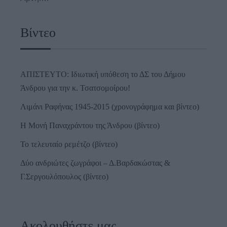
Βίντεο
ΑΠΙΣΤΕΥΤΟ: Ιδιωτική υπόθεση το ΔΣ του Δήμου
Άνδρου για την κ. Τσατσομοίρου!
Λιμάνι Ραφήνας 1945-2015 (χρονογράφημα και βίντεο)
Η Μονή Παναχράντου της Άνδρου (βίντεο)
Το τελευταίο ρεμέτζο (βίντεο)
Δύο ανδριώτες ζωγράφοι – Δ.Βαρδακώστας &
Γ.Σεργουλόπουλος (βίντεο)
Ακολουθήστε μας