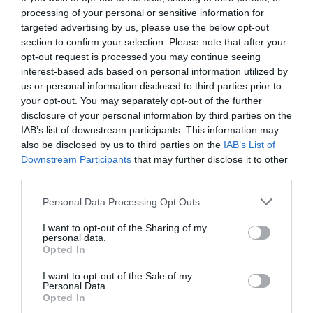
processing of your personal or sensitive information for
targeted advertising by us, please use the below opt-out
section to confirm your selection. Please note that after your
opt-out request is processed you may continue seeing
interest-based ads based on personal information utilized by
us or personal information disclosed to third parties prior to
your opt-out. You may separately opt-out of the further
disclosure of your personal information by third parties on the
IAB’s list of downstream participants. This information may
also be disclosed by us to third parties on the
IAB’s List of
ΑΦΉΣΤΕ ΈΝΑ ΣΧΌΛΙΟ
Downstream Participants
that may further disclose it to other
third parties.
Please note that this website/app uses one or more Google
Personal Data Processing Opt Outs
Η ηλ. διεύθυνση σας δεν δημοσιεύεται.
Τα υποχρεωτικά πεδία
services and may gather and store information including but
σημειώνονται με
*
not limited to your visit or usage behaviour. You may click to
I want to opt-out of the Sharing of my
personal data.
grant or deny consent to Google and its third-party tags to
Opted In
use your data for below specified purposes in below Google
consent section.
I want to opt-out of the Sale of my
Personal Data.
Opted In