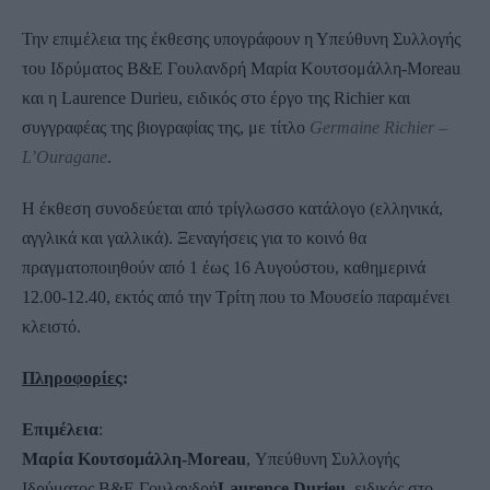
Την επιμέλεια της έκθεσης υπογράφουν η Υπεύθυνη Συλλογής
του Ιδρύματος Β&Ε Γουλανδρή Μαρία Κουτσομάλλη-Moreau
και η Laurence Durieu, ειδικός στο έργο της Richier και
συγγραφέας της βιογραφίας της, με τίτλο
Germaine Richier –
L’Ouragane
.
Η έκθεση συνοδεύεται από τρίγλωσσο κατάλογο (ελληνικά,
αγγλικά και γαλλικά). Ξεναγήσεις για το κοινό θα
πραγματοποιηθούν από 1 έως 16 Αυγούστου, καθημερινά
12.00-12.40, εκτός από την Τρίτη που το Μουσείο παραμένει
κλειστό.
Πληροφορίες
:
Επιμέλεια
:
Μαρία Κουτσομάλλη-
Moreau
, Υπεύθυνη Συλλογής
Ιδρύματος Β&Ε Γουλανδρή
Laurence
Durieu
, ειδικός στο