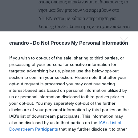
στους οποιους υποκλινονται οι διοικουντες το
νησι μας δεν μπορουν να παρεμβουν στο
ΥΠΕΝ εστω με κάποια επερωτηση για
λυσεις;; Οι δε πλοιοκτητες δεν εχουν παλι στο
νου τους καποια απεργια πεινας;;;;Μαλλον θα
enandro -
Do Not Process My Personal Information
χορτασαν μετα την προηγούμενη απεργια
πεινας
If you wish to opt-out of the sale, sharing to third parties, or
ΑΠΆΝΤΗΣΗ
processing of your personal or sensitive information for
targeted advertising by us, please use the below opt-out
section to confirm your selection. Please note that after your
ΑΦΉΣΤΕ ΈΝΑ ΣΧΌΛΙΟ
opt-out request is processed you may continue seeing
interest-based ads based on personal information utilized by
us or personal information disclosed to third parties prior to
your opt-out. You may separately opt-out of the further
Η ηλ. διεύθυνση σας δεν δημοσιεύεται.
Τα υποχρεωτικά πεδία
disclosure of your personal information by third parties on the
σημειώνονται με
*
IAB’s list of downstream participants. This information may
also be disclosed by us to third parties on the
IAB’s List of
Downstream Participants
that may further disclose it to other
third parties.