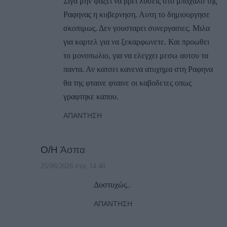
Σιγα μην ψαξει να βρει λυσεις στο μπαχαλο της
Ραφηνας η κυβερνηση. Αυτη το δημιουργησε
σκοπιμως. Δεν γουσταρει συνεργασιες. Μιλα
για καρτελ για να ξεκαρφωνετε. Και προωθει
το μονοπωλιο, για να ελεγχει μεσω αυτου τα
παντα. Αν κατσει κανενα ατυχημα στη Ραφηνα
θα της φταινε φταινε οι καβοδετες οπως
γραφτηκε καπου.
ΑΠΆΝΤΗΣΗ
Ο/Η
Άσπα
25/06/2026 στις 14:40
Δυστυχώς..
ΑΠΆΝΤΗΣΗ