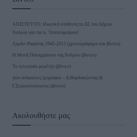
ΑΠΙΣΤΕΥΤΟ: Ιδιωτική υπόθεση το ΔΣ του Δήμου
Άνδρου για την κ. Τσατσομοίρου!
Λιμάνι Ραφήνας 1945-2015 (χρονογράφημα και βίντεο)
Η Μονή Παναχράντου της Άνδρου (βίντεο)
Το τελευταίο ρεμέτζο (βίντεο)
Δύο ανδριώτες ζωγράφοι – Δ.Βαρδακώστας &
Γ.Σεργουλόπουλος (βίντεο)
Ακολουθήστε μας