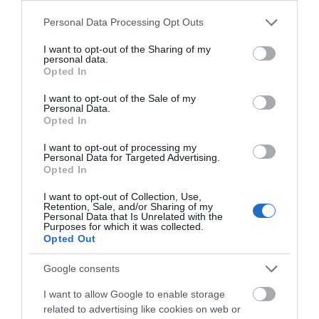
Please note that this website/app uses one or more Google
Personal Data Processing Opt Outs
services and may gather and store information including but
not limited to your visit or usage behaviour. You may click to
I want to opt-out of the Sharing of my
personal data.
grant or deny consent to Google and its third-party tags to
Opted In
use your data for below specified purposes in below Google
consent section.
I want to opt-out of the Sale of my
Personal Data.
Opted In
I want to opt-out of processing my
Personal Data for Targeted Advertising.
Opted In
I want to opt-out of Collection, Use,
Retention, Sale, and/or Sharing of my
Personal Data that Is Unrelated with the
Αποθήκευσε το όνομά μου, email, και τον ιστότοπο μου σε
Purposes for which it was collected.
αυτόν τον πλοηγό για την επόμενη φορά που θα σχολιάσω.
Opted Out
Google consents
I want to allow Google to enable storage
related to advertising like cookies on web or