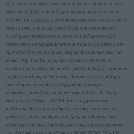
(Στου κουφού υπουργού την πόρτα όσο θέλεις βρόντα. Τι κι αν
γράφουν τα ΜΜΕ, τι κι αν διαμαρτύρονται οι κάτοικοι και οι
σύλλογοι της περιοχής, τι κι αν διαμαρτύρονται οι ναυτικοί και οι
ενώσεις τους, τι κι αν εξήγγειλαν 3ωρη στάση εργασίας και
συγκέντρωση διαμαρτυρίας οι ναυτικοί την Παρασκευή 26
Ιουνίου για την απαράδεκτη κατάσταση και τους κινδύνους του
λιμανιού από την συγκέντρωση υπεράριθμων δρομολογίων και
πλοίων στην Ραφήνα, ο αρμόδιος υπουργός Ναυτιλίας Β.
Κικίλιας (και η κυβέρνηση που τον μισθοδοτεί) αγρόν αγοράζουν.
Περιμένουν ατάραχοι. Προφανώς σε κάποιο μεγάλο ατύχημα
είναι έτοιμοι από καιρό να κατηγορήσουν λιμενάρχες,
πλοιάρχους, καβοδέτες και ότι άλλο φανταστούν. Τα Τέμπη
δυστυχώς δεν δίδαξαν ΤΙΠΟΤΑ στον υπουργό και στην
κυβέρνηση. Πλέον ξεσηκώθηκαν, μετά τους ναύτες και τους
μηχανικούς, και οι πλοίαρχοι του Εμπορικού Ναυτικού και
απέστειλαν επισήμως επιστολή στον υπουργό και στο υπουργεί
του. Ακολουθεί το ρεπορτάζ από το MONONEWS.GR – ΕΝ