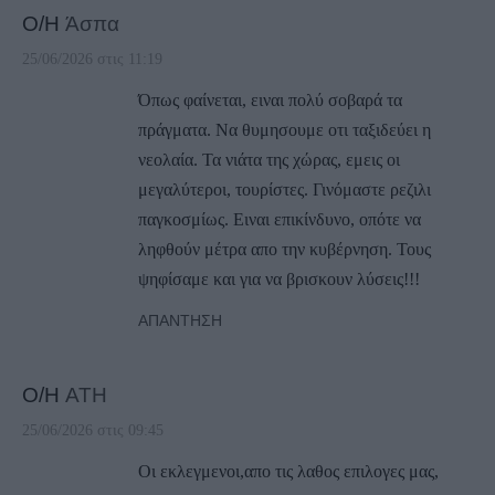
Ο/Η
Άσπα
25/06/2026 στις 11:19
Όπως φαίνεται, ειναι πολύ σοβαρά τα
πράγματα. Να θυμησουμε οτι ταξιδεύει η
νεολαία. Τα νιάτα της χώρας, εμεις οι
μεγαλύτεροι, τουρίστες. Γινόμαστε ρεζιλι
παγκοσμίως. Ειναι επικίνδυνο, οπότε να
ληφθούν μέτρα απο την κυβέρνηση. Τους
ψηφίσαμε και για να βρισκουν λύσεις!!!
ΑΠΆΝΤΗΣΗ
Ο/Η
ATH
25/06/2026 στις 09:45
Οι εκλεγμενοι,απο τις λαθος επιλογες μας,