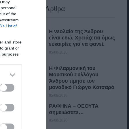
ou may
Πρόσφατα Άρθρα
 personal
out of the
 downstream
B’s List of
Η νεολαία της Άνδρου
είναι εδώ. Χρειάζεται όμως
er and store
ευκαιρίες για να φανεί.
to grant or
05/08/2026
ed purposes
Η Φιλαρμονική του
Μουσικού Συλλόγου
Άνδρου τίμησε τον
μοναδικό Γιώργο Κατσαρό
05/08/2026
ΡΑΦΗΝΑ – ΘΕΟΥΤΑ
σημειώσατε…
05/08/2026