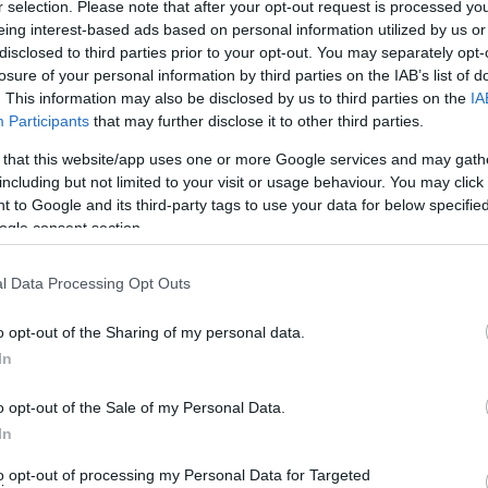
r selection. Please note that after your opt-out request is processed y
eing interest-based ads based on personal information utilized by us or
disclosed to third parties prior to your opt-out. You may separately opt-
losure of your personal information by third parties on the IAB’s list of
. This information may also be disclosed by us to third parties on the
IA
Participants
that may further disclose it to other third parties.
 that this website/app uses one or more Google services and may gath
including but not limited to your visit or usage behaviour. You may click 
 to Google and its third-party tags to use your data for below specifi
ogle consent section.
l Data Processing Opt Outs
o opt-out of the Sharing of my personal data.
πόσκαφη, και ενεργή αρκετούς μήνες τον χρόνο
In
καλύτερο από ευχολόγια
o opt-out of the Sale of my Personal Data.
In
ρο. Με προσωπικό κόπο, σημαντικό οικονομικό κόστος και
to opt-out of processing my Personal Data for Targeted