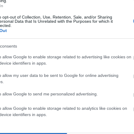
ing.
ονη τουριστική μονάδα υψηλών προδιαγραφών, η οποία
In
σίες αντάξιες των απαιτήσεων της σύγχρονης τουριστικής
o opt-out of Collection, Use, Retention, Sale, and/or Sharing
τέψαμε ότι η φυσική της ομορφιά, η αυθεντικότητά της και οι
ersonal Data that Is Unrelated with the Purposes for which it
lected.
ά ανταγωνιστικό τουριστικό προορισμό στο Αιγαίο. Δυστυχώς,
Out
consents
ραστηριότητα μεγάλης κλίμακας. Θόρυβος, εκσκαφές,
o allow Google to enable storage related to advertising like cookies on
ένα περιβάλλον το οποίο δεν έχει καμία σχέση με τις
evice identifiers in apps.
ολαύσει. Ο επισκέπτης που επιλέγει την Άνδρο δεν έρχεται για
ι ηλιοθεραπεία μέσα στη σκόνη. Δεν έρχεται για να ακούει
o allow my user data to be sent to Google for online advertising
s.
 ο επισκέπτης απογοητευτεί, δεν θα παραπονεθεί στον
ριτική, δεν θα ξανάρθει και τελικά θα επιλέξει κάποιο άλλο
to allow Google to send me personalized advertising.
o allow Google to enable storage related to analytics like cookies on
ντας κάτι απολύτως λογικό και αυτονόητο:
να θεσπιστεί ένα
evice identifiers in apps.
ητας σε άμεση γειτνίαση με τουριστικά καταλύματα κατά
σουν οι οικοδομές. Δεν ζητήσαμε να στερηθεί κανείς το