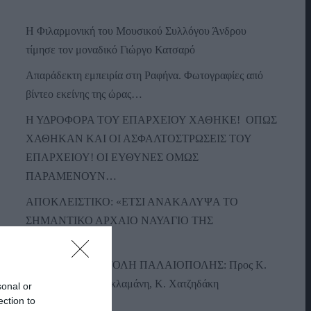
Η Φιλαρμονική του Μουσικού Συλλόγου Άνδρου
τίμησε τον μοναδικό Γιώργο Κατσαρό
Απαράδεκτη εμπειρία στη Ραφήνα. Φωτογραφίες από
βίντεο εκείνης της ώρας…
Η ΥΔΡΟΦΟΡΑ ΤΟΥ ΕΠΑΡΧΕΙΟΥ ΧΑΘΗΚΕ! ΟΠΩΣ
ΧΑΘΗΚΑΝ ΚΑΙ ΟΙ ΑΣΦΑΛΤΟΣΤΡΩΣΕΙΣ ΤΟΥ
ΕΠΑΡΧΕΙΟΥ! ΟΙ ΕΥΘΥΝΕΣ ΟΜΩΣ
ΠΑΡΑΜΕΝΟΥΝ…
ΑΠΟΚΛΕΙΣΤΙΚΟ: «ΕΤΣΙ ΑΝΑΚΑΛΥΨΑ ΤΟ
ΣΗΜΑΝΤΙΚΟ ΑΡΧΑΙΟ ΝΑΥΑΓΙΟ ΤΗΣ
ΑΝΔΡΟΥ!…»
ΑΝΟΙΧΤΗ ΕΠΙΣΤΟΛΗ ΠΑΛΑΙΟΠΟΛΗΣ: Προς K.
Μητσοτάκη, N. Κακλαμάνη, K. Χατζηδάκη
sonal or
ection to