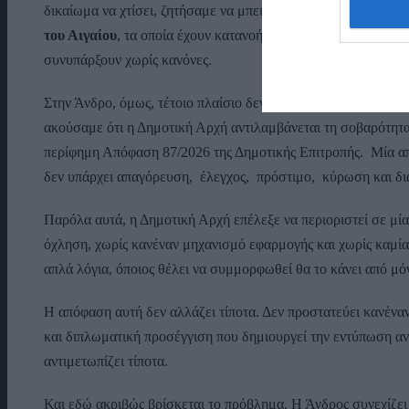
δικαίωμα να χτίσει, ζητήσαμε να μπει μία τάξη.
Ζητήσαμε αυτ
του Αιγαίου
, τα οποία έχουν κατανοήσει ότι τουρισμός και 
συνυπάρξουν χωρίς κανόνες.
Στην Άνδρο, όμως, τέτοιο πλαίσιο δεν υπήρχε. Ακούσαμε υποσ
ακούσαμε ότι η Δημοτική Αρχή αντιλαμβάνεται τη σοβαρότητα
περίφημη Απόφαση 87/2026 της Δημοτικής Επιτροπής. Μία από
δεν υπάρχει απαγόρευση, έλεγχος, πρόστιμο, κύρωση και δι
Παρόλα αυτά, η Δημοτική Αρχή επέλεξε να περιοριστεί σε μί
όχληση, χωρίς κανέναν μηχανισμό εφαρμογής και χωρίς καμί
απλά λόγια, όποιος θέλει να συμμορφωθεί θα το κάνει από μόν
Η απόφαση αυτή δεν αλλάζει τίποτα. Δεν προστατεύει κανέναν
και διπλωματική προσέγγιση που δημιουργεί την εντύπωση αν
αντιμετωπίζει τίποτα.
Και εδώ ακριβώς βρίσκεται το πρόβλημα. Η Άνδρος συνεχίζει 