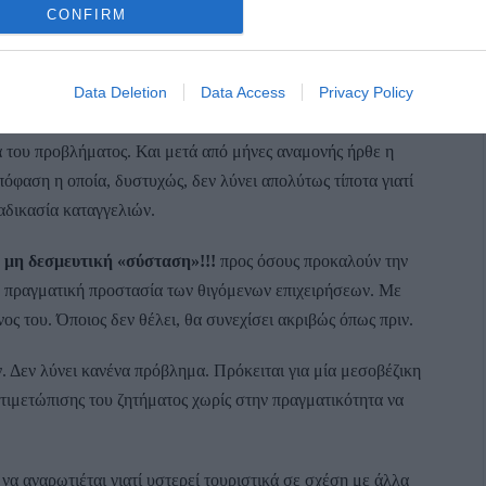
ό που εφαρμόζεται εδώ και χρόνια σε πολλά άλλα νησιά
CONFIRM
ανεξέλεγκτη οικοδομική δραστηριότητα δεν μπορούν να
Data Deletion
Data Access
Privacy Policy
χέσεις, ακούσαμε διαβεβαιώσεις ότι το θέμα θα εξεταστεί,
 του προβλήματος. Και μετά από μήνες αναμονής ήρθε η
φαση η οποία, δυστυχώς, δεν λύνει απολύτως τίποτα γιατί
αδικασία καταγγελιών.
α
μη δεσμευτική «σύσταση»!!!
προς όσους προκαλούν την
α πραγματική προστασία των θιγόμενων επιχειρήσεων. Με
ος του. Όποιος δεν θέλει, θα συνεχίσει ακριβώς όπως πριν.
. Δεν λύνει κανένα πρόβλημα. Πρόκειται για μία μεσοβέζικη
τιμετώπισης του ζητήματος χωρίς στην πραγματικότητα να
να αναρωτιέται γιατί υστερεί τουριστικά σε σχέση με άλλα