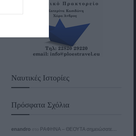
Ναυτικές Ιστορίες
Πρόσφατα Σχόλια
enandro
στο
ΡΑΦΗΝΑ – ΘΕΟΥΤΑ σημειώσατε…