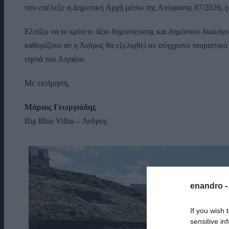
που επέλεξε η Δημοτική Αρχή μέσω της Απόφασης 87/2026, (ε
Ελπίζω να το κρίνετε άξιο δημοσίευσης και δημόσιου διαλόγο
καθορίζουν αν η Άνδρος θα εξελιχθεί σε σύγχρονο τουριστικό
νησιά του Αιγαίου.
Με εκτίμηση,
Μάριος Γεωργιάδης
Big Blue Villas – Άνδρος
enandro 
If you wish 
sensitive in