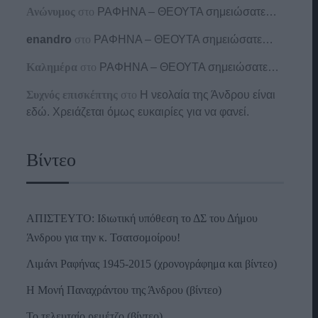
Ανώνυμος
στο
ΡΑΦΗΝΑ – ΘΕΟΥΤΑ σημειώσατε…
enandro
στο
ΡΑΦΗΝΑ – ΘΕΟΥΤΑ σημειώσατε…
Καλημέρα
στο
ΡΑΦΗΝΑ – ΘΕΟΥΤΑ σημειώσατε…
Συχνός επισκέπτης
στο
Η νεολαία της Άνδρου είναι
εδώ. Χρειάζεται όμως ευκαιρίες για να φανεί.
Βίντεο
ΑΠΙΣΤΕΥΤΟ: Ιδιωτική υπόθεση το ΔΣ του Δήμου
Άνδρου για την κ. Τσατσομοίρου!
Λιμάνι Ραφήνας 1945-2015 (χρονογράφημα και βίντεο)
Η Μονή Παναχράντου της Άνδρου (βίντεο)
Το τελευταίο ρεμέτζο (βίντεο)