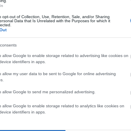
ing.
In
o opt-out of Collection, Use, Retention, Sale, and/or Sharing
ersonal Data that Is Unrelated with the Purposes for which it
lected.
Out
consents
άει από το λιμάνι μέχρι κορθι !! Σκουπίδια παντού και
o allow Google to enable storage related to advertising like cookies on
το νησί . Τελικά ποιος διοικεί αυτό το νησί ; Ο κυκλαδαρχης ;
evice identifiers in apps.
ι οικολόγοι; ;ποιος ρε παιδιά ;;
o allow my user data to be sent to Google for online advertising
s.
to allow Google to send me personalized advertising.
o allow Google to enable storage related to analytics like cookies on
evice identifiers in apps.
α σημειώνονται με
*