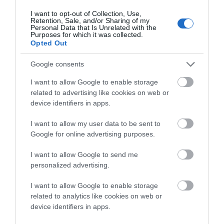
κυβέρνηση και τα ΑΥΤΟΔΥΝΑΜΑ υπουργεία της να θέσουν
I want to opt-out of Collection, Use,
ΚΑΝΟΝΕΣ, να ορίσουν ΣΤΡΑΤΗΓΙΚΕΣ, να προχωρήσουν τις
Retention, Sale, and/or Sharing of my
Personal Data that Is Unrelated with the
ΥΠΟΔΟΜΕΣ, να διασφαλίσει το λιμάνι της Ραφήνας που
Purposes for which it was collected.
πλέον έχει πάψει να είναι λιμάνι κι έχει μετατραπεί με
Opted Out
ΕΥΘΥΝΗ του υπουργείου Ναυτιλίας σε ΑΓΚΥΡΟΒΟΛΙΟ
Google consents
ΣΤΟ ΠΕΛΑΓΟΣ;; Μήπως η αδύναμη και πολύ-διασπασμένη
I want to allow Google to enable storage
αντιπολίτευση; Αυτή δεν έχει πάρει είδηση πως η Ραφήνα από
related to advertising like cookies on web or
ΛΙΜΑΝΙ έγινε ΑΓΚΥΡΟΒΟΛΙΟ; Άρα;…
device identifiers in apps.
ΚΑΤΑΛΗΞΗ: Τα λέτε πολύ ωραία και τα προσυπογράφουμε
I want to allow my user data to be sent to
ΟΛΑ.
Google for online advertising purposes.
I want to allow Google to send me
ΣΗΜΕΙΩΣΗ: Πάντως διακρίνουμε την εμφανή απουσία από τα
personalized advertising.
καλοκαιρινά δρώμενα της Ραφήνας, της Άνδρου, της Τήνου κλπ
του ΚΥΚΛΑΔΑΡΧΗ της κυβέρνησης! Που να είναι άραγε
I want to allow Google to enable storage
related to analytics like cookies on web or
αυτός ο άνθρωπος, που της Θεοσκεπάστου έλεγε περί της
device identifiers in apps.
“ΟΜΟΡΦΗΣ ΔΗΜΟΚΡΑΤΙΑΣ”; Έχει χαθεί μαζί με τον άλλο