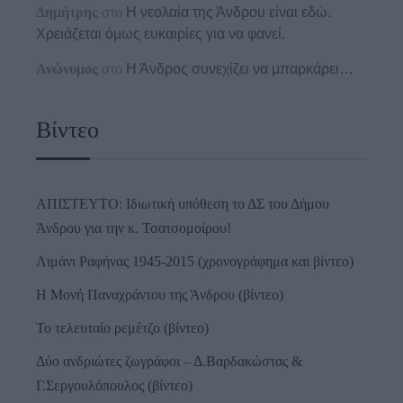
Δημήτρης
στο
Η νεολαία της Άνδρου είναι εδώ.
Χρειάζεται όμως ευκαιρίες για να φανεί.
Ανώνυμος
στο
Η Άνδρος συνεχίζει να μπαρκάρει…
Βίντεο
ΑΠΙΣΤΕΥΤΟ: Ιδιωτική υπόθεση το ΔΣ του Δήμου
Άνδρου για την κ. Τσατσομοίρου!
Λιμάνι Ραφήνας 1945-2015 (χρονογράφημα και βίντεο)
Η Μονή Παναχράντου της Άνδρου (βίντεο)
Το τελευταίο ρεμέτζο (βίντεο)
Δύο ανδριώτες ζωγράφοι – Δ.Βαρδακώστας &
Γ.Σεργουλόπουλος (βίντεο)