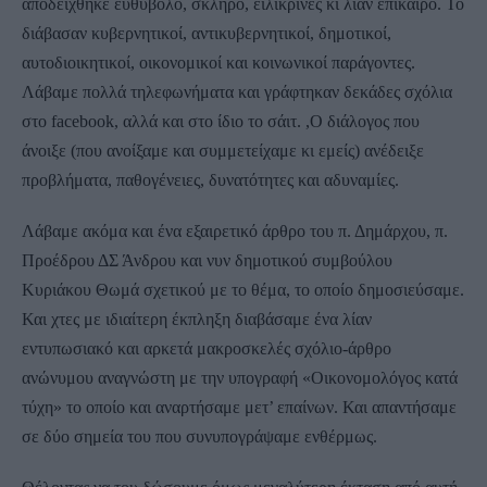
αποδείχθηκε ευθύβολο, σκληρό, ειλικρινές κι λίαν επίκαιρο. Το
διάβασαν κυβερνητικοί, αντικυβερνητικοί, δημοτικοί,
αυτοδιοικητικοί, οικονομικοί και κοινωνικοί παράγοντες.
Λάβαμε πολλά τηλεφωνήματα και γράφτηκαν δεκάδες σχόλια
στο facebook, αλλά και στο ίδιο το σάιτ. ,Ο διάλογος που
άνοιξε (που ανοίξαμε και συμμετείχαμε κι εμείς) ανέδειξε
προβλήματα, παθογένειες, δυνατότητες και αδυναμίες.
Λάβαμε ακόμα και ένα εξαιρετικό άρθρο του π. Δημάρχου, π.
Προέδρου ΔΣ Άνδρου και νυν δημοτικού συμβούλου
Κυριάκου Θωμά σχετικού με το θέμα, το οποίο δημοσιεύσαμε.
Και χτες με ιδιαίτερη έκπληξη διαβάσαμε ένα λίαν
εντυπωσιακό και αρκετά μακροσκελές σχόλιο-άρθρο
ανώνυμου αναγνώστη με την υπογραφή «Οικονομολόγος κατά
τύχη» το οποίο και αναρτήσαμε μετ’ επαίνων. Και απαντήσαμε
σε δύο σημεία του που συνυπογράψαμε ενθέρμως.