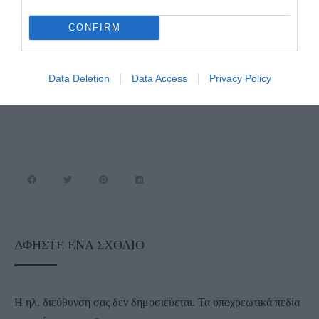
βολευτή Κυκλάδων, που ασχολείται εσχάτως μόνο με την
ακτοπλοΐα της ΚΙΜΩΛΟΥ και της ΜΗΛΟΥ!!! Ενώ η
CONFIRM
ΡΑΦΗΝΑ βουλιάζει και από λιμάνι έγινε αγκυροβόλιο!!! Πως
ΑΝ ΚΑΙ ΤΗΝΙΟΣ δεν έχει πάρει τίποτα είδηση; Απλώς
ρωτάμε…
Data Deletion
Data Access
Privacy Policy
ΑΦΉΣΤΕ ΈΝΑ ΣΧΌΛΙΟ
Η ηλ. διεύθυνση σας δεν δημοσιεύεται.
Τα υποχρεωτικά πεδία