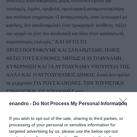
ανάπτυξη αποσπασματικά, χωρίς συνολικό σχέδιο για
υποδομές, λιμάνι, προβολή, τιμολογιακή ανταγωνιστικότητα
και ποιότητα υπηρεσιών. Ο ανταγωνισμός, όταν λειτουργεί με
κανόνες, δεν αποδυναμώνει έναν προορισμό· αντίθετα, πιέζει
την αγορά να γίνει πιο αποδοτική και δίνει στον καταναλωτή
περισσότερες επιλογές.” ΚΑΙ ΑΥΤΟ ΤΟ
ΠΡΟΣΥΠΟΓΡΑΦΟΥΜΕ ΚΑΙ ΞΑΝΑΡΩΤΑΜΕ: ΠΟΙΟΣ
ΘΕΤΕΙ ΤΟΥΣ ΚΑΝΟΝΕΣ; ΜΗΠΩΣ Η ΑΥΤΟΔΥΝΑΜΗ
ΚΥΒΕΡΝΗΣΗ ΚΑΙ ΤΑ ΑΥΤΟΔΥΝΑΜΑ ΥΠΟΥΡΓΕΙΑ ΤΗΣ,
ΑΑΛΑ ΚΑΙ Ο ΑΥΤΟΔΥΝΑΜΟΣ ΔΗΜΟΣ; Αυτοί δεν πρέπει
να μεριμνούν ΓΙΑ ΤΟΥΣ ΚΑΝΟΝΕΣ, ΤΗΝ ΤΟΥΡΙΣΤΙΚΗ
ΣΤΡΑΤΗΓΙΚΗ, ΤΙΣ ΥΠΟΔΟΜΕΣ κλπ.
enandro -
Do Not Process My Personal Information
If you wish to opt-out of the sale, sharing to third parties, or
processing of your personal or sensitive information for
targeted advertising by us, please use the below opt-out