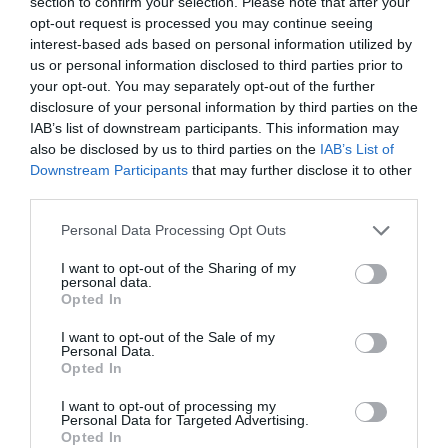
section to confirm your selection. Please note that after your
opt-out request is processed you may continue seeing
interest-based ads based on personal information utilized by
us or personal information disclosed to third parties prior to
your opt-out. You may separately opt-out of the further
disclosure of your personal information by third parties on the
IAB’s list of downstream participants. This information may
also be disclosed by us to third parties on the
IAB’s List of
Αγκυροβόλιο Ραφήνας. Τρία πλοία ακροβολισμένα στο Νότιο
Downstream Participants
that may further disclose it to other
Ευβοικό μιας και οι υποδομές του λιμανιού είναι για 5-6
third parties.
πλοία κι έχουν έρθει 9-10 με ευθύνη του υπουργού Ναυτιλίας.
Please note that this website/app uses one or more Google
Personal Data Processing Opt Outs
Όταν μιλάνε για λιμενικές υποδομές στη σημερινή
services and may gather and store information including but
κυβέρνηση δεν εννοούν πλέον λιμάνια, εννοούν…
not limited to your visit or usage behaviour. You may click to
I want to opt-out of the Sharing of my
personal data.
αγκυροβόλια στο πέλαγος!!!
grant or deny consent to Google and its third-party tags to
Opted In
use your data for below specified purposes in below Google
consent section.
I want to opt-out of the Sale of my
ΕΡΩΤΗΣΗ ΚΡΙΣΕΩΣ ΣΗΜΑΝΤΙΚΗ: Έχουμε και ζητείται να
Personal Data.
Opted In
ξαναέχουμε ΑΥΤΟΔΥΝΑΜΕΣ ΚΥΒΕΡΝΗΣΕΙΣ για να
μπορούν να διοικούν και να αποφασίζουν τις δύσκολες
I want to opt-out of processing my
Personal Data for Targeted Advertising.
αποφάσεις. ΤΙ ΕΜΠΟΔΙΖΕΙ ΣΗΜΕΡΑ την ΑΥΤΟΔΥΝΑΜΗ
Opted In