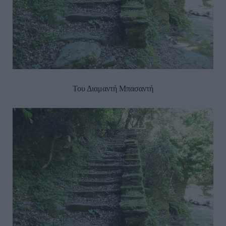
Του Διαμαντή Μπασαντή