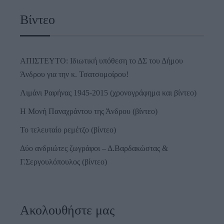
Βίντεο
ΑΠΙΣΤΕΥΤΟ: Ιδιωτική υπόθεση το ΔΣ του Δήμου
Άνδρου για την κ. Τσατσομοίρου!
Λιμάνι Ραφήνας 1945-2015 (χρονογράφημα και βίντεο)
Η Μονή Παναχράντου της Άνδρου (βίντεο)
Το τελευταίο ρεμέτζο (βίντεο)
Δύο ανδριώτες ζωγράφοι – Δ.Βαρδακώστας &
Γ.Σεργουλόπουλος (βίντεο)
Ακολουθήστε μας