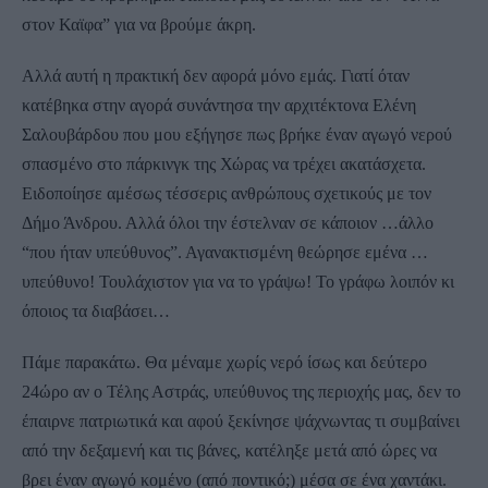
στον Καϊφα” για να βρούμε άκρη.
Αλλά αυτή η πρακτική δεν αφορά μόνο εμάς. Γιατί όταν
κατέβηκα στην αγορά συνάντησα την αρχιτέκτονα Ελένη
Σαλουβάρδου που μου εξήγησε πως βρήκε έναν αγωγό νερού
σπασμένο στο πάρκινγκ της Χώρας να τρέχει ακατάσχετα.
Ειδοποίησε αμέσως τέσσερις ανθρώπους σχετικούς με τον
Δήμο Άνδρου. Αλλά όλοι την έστελναν σε κάποιον …άλλο
“που ήταν υπεύθυνος”. Αγανακτισμένη θεώρησε εμένα …
υπεύθυνο! Τουλάχιστον για να το γράψω! Το γράφω λοιπόν κι
όποιος τα διαβάσει…
Πάμε παρακάτω. Θα μέναμε χωρίς νερό ίσως και δεύτερο
24ώρο αν ο Τέλης Αστράς, υπεύθυνος της περιοχής μας, δεν το
έπαιρνε πατριωτικά και αφού ξεκίνησε ψάχνωντας τι συμβαίνει
από την δεξαμενή και τις βάνες, κατέληξε μετά από ώρες να
βρει έναν αγωγό κομένο (από ποντικό;) μέσα σε ένα χαντάκι.