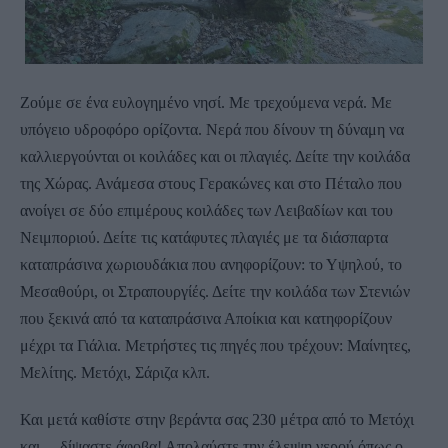
Ζούμε σε ένα ευλογημένο νησί. Με τρεχούμενα νερά. Με
υπόγειο υδροφόρο ορίζοντα. Νερά που δίνουν τη δύναμη να
καλλιεργούνται οι κοιλάδες και οι πλαγιές. Δείτε την κοιλάδα
της Χώρας. Ανάμεσα στους Γερακώνες και στο Πέταλο που
ανοίγει σε δύο επιμέρους κοιλάδες των Λειβαδίων και του
Νειμποριού. Δείτε τις κατάφυτες πλαγιές με τα διάσπαρτα
καταπράσινα χωριουδάκια που ανηφορίζουν: το Υψηλού, το
Μεσαθούρι, οι Στραπουργίές. Δείτε την κοιλάδα των Στενιών
που ξεκινά από τα καταπράσινα Αποίκια και κατηφορίζουν
μέχρι τα Γιάλια. Μετρήστες τις πηγές που τρέχουν: Μαίνητες,
Μελίτης. Μετόχι, Σάριζα κλπ.
Και μετά καθίστε στην βεράντα σας 230 μέτρα από το Μετόχι
και …δίψαστε άφοβα! Απολαύστε την έλειψη νερού όπως ο