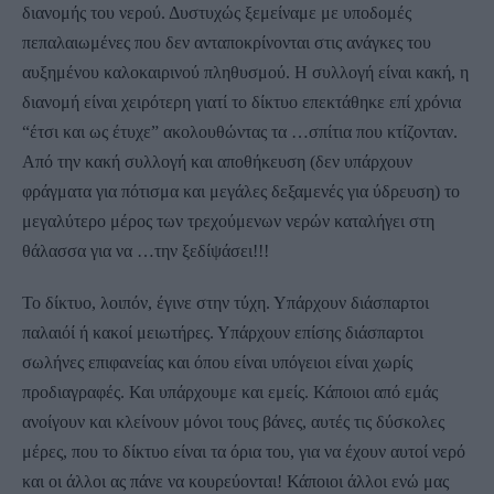
διανομής του νερού. Δυστυχώς ξεμείναμε με υποδομές
πεπαλαιωμένες που δεν ανταποκρίνονται στις ανάγκες του
αυξημένου καλοκαιρινού πληθυσμού. Η συλλογή είναι κακή, η
διανομή είναι χειρότερη γιατί το δίκτυο επεκτάθηκε επί χρόνια
“έτσι και ως έτυχε” ακολουθώντας τα …σπίτια που κτίζονταν.
Από την κακή συλλογή και αποθήκευση (δεν υπάρχουν
φράγματα για πότισμα και μεγάλες δεξαμενές για ύδρευση) το
μεγαλύτερο μέρος των τρεχούμενων νερών καταλήγει στη
θάλασσα για να …την ξεδίψάσει!!!
Το δίκτυο, λοιπόν, έγινε στην τύχη. Υπάρχουν διάσπαρτοι
παλαιόί ή κακοί μειωτήρες. Υπάρχουν επίσης διάσπαρτοι
σωλήνες επιφανείας και όπου είναι υπόγειοι είναι χωρίς
προδιαγραφές. Και υπάρχουμε και εμείς. Κάποιοι από εμάς
ανοίγουν και κλείνουν μόνοι τους βάνες, αυτές τις δύσκολες
μέρες, που το δίκτυο είναι τα όρια του, για να έχουν αυτοί νερό
και οι άλλοι ας πάνε να κουρεύονται! Κάποιοι άλλοι ενώ μας