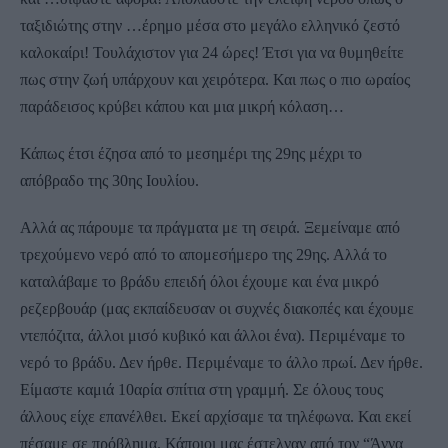
ταξιδιώτης στην …έρημο μέσα στο μεγάλο ελληνικό ζεστό
καλοκαίρι! Τουλάχιστον για 24 ώρες! Έτσι για να θυμηθείτε
πως στην ζωή υπάρχουν και χειρότερα. Και πως ο πιο ωραίος
παράδεισος κρύβει κάπου και μια μικρή κόλαση…
Κάπως έτσι έζησα από το μεσημέρι της 29ης μέχρι το
απόβραδο της 30ης Ιουλίου.
Αλλά ας πάρουμε τα πράγματα με τη σειρά. Ξεμείναμε από
τρεχούμενο νερό από το απομεσήμερο της 29ης. Αλλά το
καταλάβαμε το βράδυ επειδή όλοι έχουμε και ένα μικρό
ρεζερβουάρ (μας εκπαίδευσαν οι συχνές διακοπές και έχουμε
ντεπόζιτα, άλλοι μισό κυβικό και άλλοι ένα). Περιμέναμε το
νερό το βράδυ. Δεν ήρθε. Περιμέναμε το άλλο πρωί. Δεν ήρθε.
Είμαστε καμιά 10αρία σπίτια στη γραμμή. Σε όλους τους
άλλους είχε επανέλθει. Εκεί αρχίσαμε τα τηλέφωνα. Και εκεί
πέσαμε σε πρόβλημα. Κάποιοι μας έστελναν από τον “Άννα