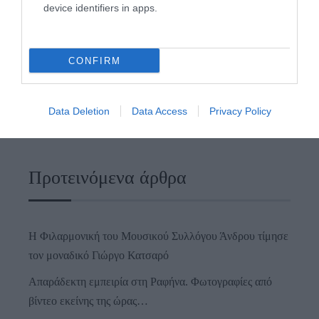
device identifiers in apps.
CONFIRM
Data Deletion
Data Access
Privacy Policy
Προτεινόμενα άρθρα
Η Φιλαρμονική του Μουσικού Συλλόγου Άνδρου τίμησε
τον μοναδικό Γιώργο Κατσαρό
Απαράδεκτη εμπειρία στη Ραφήνα. Φωτογραφίες από
βίντεο εκείνης της ώρας…