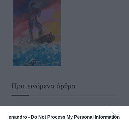
Προτεινόμενα άρθρα
ΣΥΓΚΛΟΝΙΣΤΙΚΟΣ ΑΠΟΧΑΙΡΕΤΙΣΜΟΣ ΣΤΗ
enandro -
Do Not Process My Personal Information
ΡΑΦΗΝΑ ΣΤΟ «ΤΕΛΕΥΤΑΙΟ ΜΠΑΡΚΟ» ΤΟΥ
ΚΑΠΕΤΑΝ ΑΝΤΩΝΗ ΒΙΔΑΛΗ