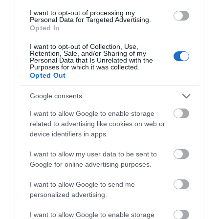
I want to opt-out of processing my
Personal Data for Targeted Advertising.
Η νεολαία της Άνδρου είναι
Opted In
εδώ. Χρειάζεται όμως
ευκαιρίες για να φανεί.
I want to opt-out of Collection, Use,
Retention, Sale, and/or Sharing of my
05/08/2026
Personal Data that Is Unrelated with the
Purposes for which it was collected.
Opted Out
Η Φιλαρμονική του
Μουσικού Συλλόγου
Google consents
Άνδρου τίμησε τον
I want to allow Google to enable storage
μοναδικό Γιώργο Κατσαρό
related to advertising like cookies on web or
05/08/2026
device identifiers in apps.
ΡΑΦΗΝΑ – ΘΕΟΥΤΑ
I want to allow my user data to be sent to
σημειώσατε…
Google for online advertising purposes.
05/08/2026
I want to allow Google to send me
personalized advertising.
ΣΥΓΚΛΟΝΙΣΤΙΚΟΣ
I want to allow Google to enable storage