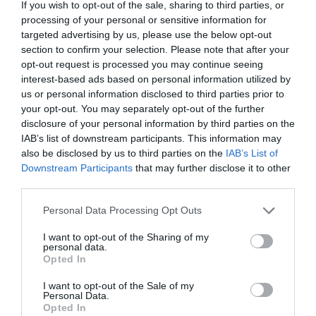
If you wish to opt-out of the sale, sharing to third parties, or
Απαράδεκτη εμπειρία στη Ραφήνα. Φωτογραφίες από
processing of your personal or sensitive information for
targeted advertising by us, please use the below opt-out
βίντεο εκείνης της ώρας…
section to confirm your selection. Please note that after your
ΑΠΟΚΛΕΙΣΤΙΚΟ: «ΕΤΣΙ ΑΝΑΚΑΛΥΨΑ ΤΟ
opt-out request is processed you may continue seeing
interest-based ads based on personal information utilized by
ΣΗΜΑΝΤΙΚΟ ΑΡΧΑΙΟ ΝΑΥΑΓΙΟ ΤΗΣ ΑΝΔΡΟΥ!…»
us or personal information disclosed to third parties prior to
«ΑΥΤΗ ΤΗΝ ΑΝΔΡΟ ΘΕΛΟΥΜΕ…»
your opt-out. You may separately opt-out of the further
disclosure of your personal information by third parties on the
ΚΑΙ ΟΔΟΣ ΠΑΛΑIΟΚΡΑΣΣΑ! ΚΑΙ
IAB’s list of downstream participants. This information may
ΑΝΕΜΟΓΕΝΝΗΤΡΙΕΣ ΓΙΟΚ!…
also be disclosed by us to third parties on the
IAB’s List of
Downstream Participants
that may further disclose it to other
third parties.
Πρόσφατα Άρθρα
Please note that this website/app uses one or more Google
Personal Data Processing Opt Outs
services and may gather and store information including but
not limited to your visit or usage behaviour. You may click to
I want to opt-out of the Sharing of my
personal data.
grant or deny consent to Google and its third-party tags to
Η Άνδρος συνεχίζει να
Opted In
use your data for below specified purposes in below Google
μπαρκάρει…
consent section.
I want to opt-out of the Sale of my
06/08/2026
Personal Data.
Opted In