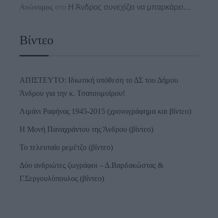
Ανώνυμος
στο
Η Άνδρος συνεχίζει να μπαρκάρει…
Βίντεο
ΑΠΙΣΤΕΥΤΟ: Ιδιωτική υπόθεση το ΔΣ του Δήμου
Άνδρου για την κ. Τσατσομοίρου!
Λιμάνι Ραφήνας 1945-2015 (χρονογράφημα και βίντεο)
Η Μονή Παναχράντου της Άνδρου (βίντεο)
Το τελευταίο ρεμέτζο (βίντεο)
Δύο ανδριώτες ζωγράφοι – Δ.Βαρδακώστας &
Γ.Σεργουλόπουλος (βίντεο)