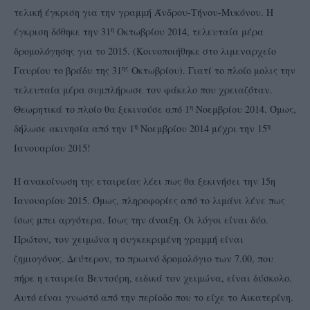
τελική έγκριση για την γραμμή Άνδρου-Τήνου-Μυκόνου. Η
η
έγκριση δόθηκε την 31
Οκτωβρίου 2014, τελευταία μέρα
δρομολόγησης για το 2015. (Κοινοποιήθηκε στο λιμεναρχείο
ης
Γαυρίου το βράδυ της 31
Οκτωβρίου). Γιατί το πλοίο μολις την
τελευταία μέρα συμπλήρωσε τον φάκελο που χρειαζόταν.
η
Θεωρητικά το πλοίο θα ξεκινούσε από 1
Νοεμβρίου 2014. Όμως,
η
η
δήλωσε ακινησία από την 1
Νοεμβρίου 2014 μέχρι την 15
Ιανουαρίου 2015!
Η ανακοίνωση της εταιρείας λέει πως θα ξεκινήσει την 15η
Ιανουαρίου 2015. Όμως, πληροφορίες από το λιμάνι λένε πως
ίσως μπει αργότερα. Ίσως την άνοιξη. Οι λόγοι είναι δύο.
Πρώτον, τον χειμώνα η συγκεκριμένη γραμμή είναι
ζημιογόνος. Δεύτερον, το πρωινό δρομολόγιο των 7.00, που
πήρε η εταιρεία Βεντούρη, ειδικά τον χειμώνα, είναι δύσκολο.
Αυτό είναι γνωστό από την περίοδο που το είχε το Αικατερίνη.