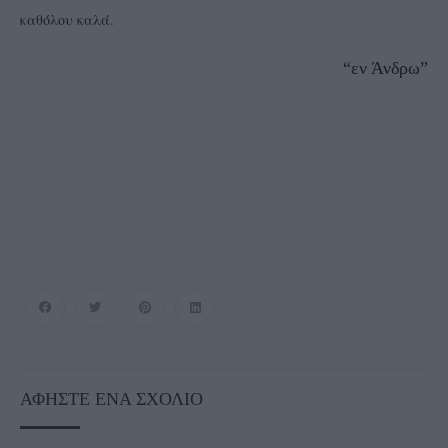
καθόλου καλά.
“εν Άνδρω”
ΑΦΉΣΤΕ ΈΝΑ ΣΧΌΛΙΟ