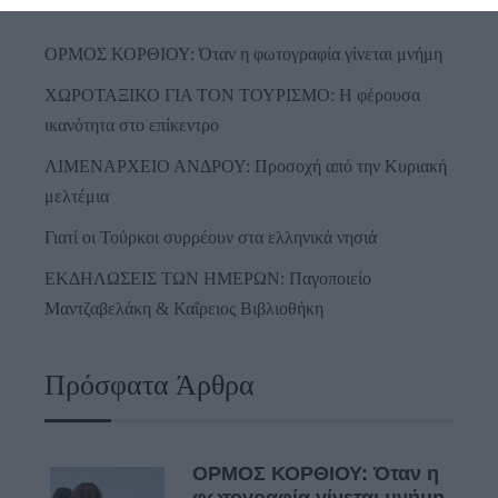
ΟΡΜΟΣ ΚΟΡΘΙΟΥ: Όταν η φωτογραφία γίνεται μνήμη
ΧΩΡΟΤΑΞΙΚΟ ΓΙΑ ΤΟΝ ΤΟΥΡΙΣΜΟ: Η φέρουσα
ικανότητα στο επίκεντρο
ΛΙΜΕΝΑΡΧΕΙΟ ΑΝΔΡΟΥ: Προσοχή από την Κυριακή
μελτέμια
Γιατί οι Τούρκοι συρρέουν στα ελληνικά νησιά
ΕΚΔΗΛΩΣΕΙΣ ΤΩΝ ΗΜΕΡΩΝ: Παγοποιείο
Μαντζαβελάκη & Καΐρειος Βιβλιοθήκη
Πρόσφατα Άρθρα
ΟΡΜΟΣ ΚΟΡΘΙΟΥ: Όταν η
φωτογραφία γίνεται μνήμη