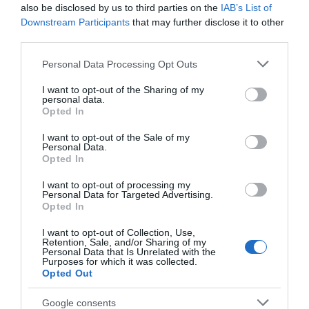
also be disclosed by us to third parties on the
IAB’s List of
Downstream Participants
that may further disclose it to other
third parties.
Please note that this website/app uses one or more Google
Personal Data Processing Opt Outs
services and may gather and store information including but
not limited to your visit or usage behaviour. You may click to
I want to opt-out of the Sharing of my
personal data.
grant or deny consent to Google and its third-party tags to
Opted In
use your data for below specified purposes in below Google
consent section.
I want to opt-out of the Sale of my
Personal Data.
Opted In
I want to opt-out of processing my
Personal Data for Targeted Advertising.
Opted In
I want to opt-out of Collection, Use,
Retention, Sale, and/or Sharing of my
Personal Data that Is Unrelated with the
Purposes for which it was collected.
Opted Out
Google consents