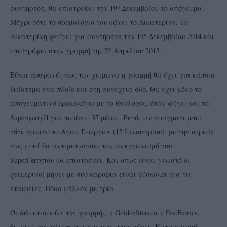
η
συντήρηση, θα επιστρέψει την 19
Δεκεμβρίου το απόγευμα.
Μέχρι τότε το δρομολόγιο του κάνει το Αικατερίνη. Το
η
Αικατερίνη φεύγει για συντήρηση την 19
Δεκεμβρίου 2014 και
α
επιστρέφει στην γραμμή της 2
Απριλίου 2015.
Είναι προφανές πως τον χειμώνα η γραμμή θα έχει για κάποιο
διάστημα ένα πλοίο και στη συνέχεια δύο. Θα έχει μόνο το
απογευματινό δρομολόγιο με το Θεολόγος, όταν φύγει και το
SuperφerryII για περίπου 37 μέρες. Εκτός αν πράγματι μπει
τότε πρωινό το Άγιος Γεώργιος (15 Ιανουαρίου), με την αίρεση
πως μετά θα αντιμετωπίσει τον ανταγωνισμό του
SuperFerryπου θα επιστρέψει. Και όπως είναι γνωστό οι
χειμερινοί μήνες με δύο καράβια είναι δύσκολοι για τις
εταιρείες. Πόσο μάλλον με τρία.
Οι δύο εταιρείες της γραμμής, η GoldenStarκαι η FastFerries,
θεωρούνται αξιόπιστες και νοικοκυρεμένες. Κατά καιρούς