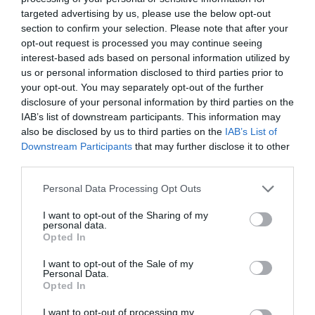
περιοχή – την οποία ερευνά η αρχαιολόγος Χριστίνα
targeted advertising by us, please use the below opt-out
Τελεβάντου- διαπιστώθηκαν ακόμα παλαιότερες
section to confirm your selection. Please note that after your
βραχογραφίες, γεγονός που αποδεικνύει τη μακρά
opt-out request is processed you may continue seeing
interest-based ads based on personal information utilized by
παράδοση χρήσης του χώρου για τη χάραξη
us or personal information disclosed to third parties prior to
παραστάσεων
.»
your opt-out. You may separately opt-out of the further
disclosure of your personal information by third parties on the
«εν Άνδρω»
Σημ.: Το
έχει συνεργαστεί αρκετές φορές
IAB’s list of downstream participants. This information may
also be disclosed by us to third parties on the
IAB’s List of
με την Χριστίνα Τελεβάντου. Ας μην ξεχνάτε πως
Downstream Participants
that may further disclose it to other
ακόμα και το σήμα της ιστοσελίδας μας είναι από
third parties.
βραχογραφία του Στρόφιλα…
Please note that this website/app uses one or more Google
Personal Data Processing Opt Outs
services and may gather and store information including but
“ΕΝ ΑΝΔΡΩ”
not limited to your visit or usage behaviour. You may click to
I want to opt-out of the Sharing of my
personal data.
grant or deny consent to Google and its third-party tags to
Opted In
use your data for below specified purposes in below Google
consent section.
I want to opt-out of the Sale of my
Personal Data.
Opted In
I want to opt-out of processing my