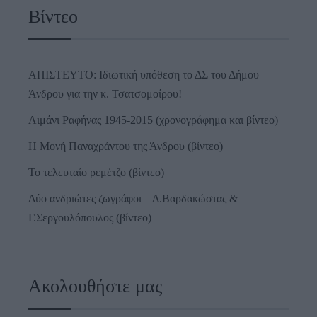
Βίντεο
ΑΠΙΣΤΕΥΤΟ: Ιδιωτική υπόθεση το ΔΣ του Δήμου
Άνδρου για την κ. Τσατσομοίρου!
Λιμάνι Ραφήνας 1945-2015 (χρονογράφημα και βίντεο)
Η Μονή Παναχράντου της Άνδρου (βίντεο)
Το τελευταίο ρεμέτζο (βίντεο)
Δύο ανδριώτες ζωγράφοι – Δ.Βαρδακώστας &
Γ.Σεργουλόπουλος (βίντεο)
Ακολουθήστε μας