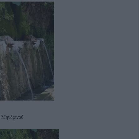
η Μηνδρινού