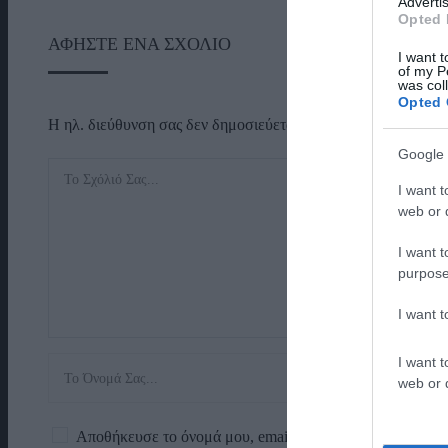
Advertis
Opted 
ΑΦΉΣΤΕ ΈΝΑ ΣΧΌΛΙΟ
I want t
of my P
was col
Opted 
Η ηλ. διεύθυνση σας δεν δημοσιεύεται.
Τα υποχρεωτικά πεδί
Google 
I want t
web or d
I want t
purpose
I want 
I want t
web or d
Αποθήκευσε το όνομά μου, email, και τον ιστότοπο μου 