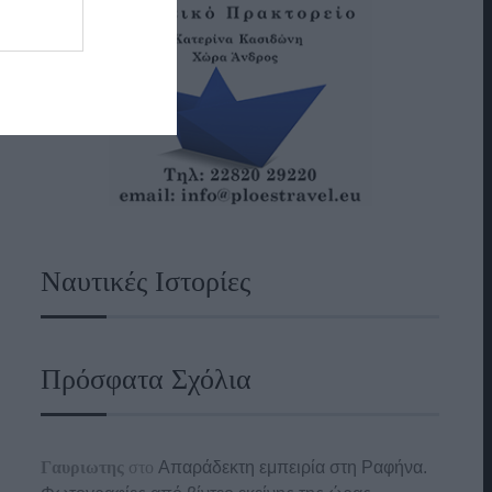
Ναυτικές Ιστορίες
Πρόσφατα Σχόλια
Γαυριωτης
στο
Απαράδεκτη εμπειρία στη Ραφήνα.