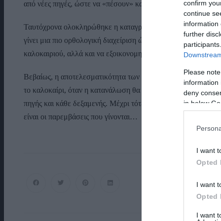
confirm you
από νέες πηγές, ώστε να «πέσουν» και αυτά στο υφιστάμενο δ
continue se
information 
Ταυτόχρονα ολοκληρώθηκε η καταγραφή όλων των γεωτρήσεων
further disc
γίνει μια πιο ορθολογική διαχείριση ώστε και να μην υπάρξ
participants
καλοκαιριού, αλλά και να εξοικονομηθούν χρήματα.
Downstream 
Please note
Βεβαίως, η αποτελεσματικότητα των κινήσεων της νέας Δημοτ
information 
το καλοκαίρι, όταν η κατανάλωση θα είναι μεγάλη και θα δοκ
deny consent
in below Go
πηγής και κάθε δεξαμενής. Μέχρι τότε κανείς δεν μπορεί να κ
είναι οι παρεμβάσεις που γίνονται…
Persona
I want t
Opted 
I want t
Opted 
I want 