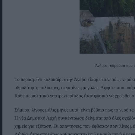
Άνδρος: υδρούσα που 
Το περασμένο καλοκαίρι στην Άνδρο είπαμε το νερό… νεράκι! 
υδροδότηση πολύωρες, οι γκρίνιες μεγάλες. Αφήστε που υπήρχ
Κάθε περιστατικό γαστρεντερίτιδας ήταν φυσικό να χρεωθεί στ
Σήμερα, λίγους μόλις μήνες μετά, είναι βέβαιο πως το νερό 
Η νέα Δημοτική Αρχή συγκέντρωσε δείγματα από όλες σχεδόν τ
χημείο για εξέταση. Οι απαντήσεις, που έφθασαν πριν λίγες 
Λάβδα, ήταν απολύτως καθησυχαστικές: Σε καμία πηγή δεν εν