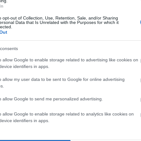
ing.
In
o opt-out of Collection, Use, Retention, Sale, and/or Sharing
ersonal Data that Is Unrelated with the Purposes for which it
lected.
Out
α σημειώνονται με
*
consents
o allow Google to enable storage related to advertising like cookies on
evice identifiers in apps.
o allow my user data to be sent to Google for online advertising
s.
to allow Google to send me personalized advertising.
o allow Google to enable storage related to analytics like cookies on
evice identifiers in apps.
σε αυτόν τον πλοηγό για την επόμενη φορά που θα σχολιάσω.