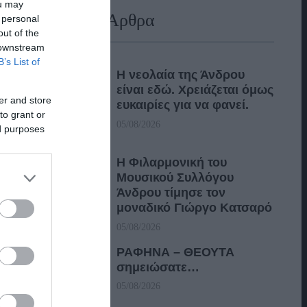
ou may
Πρόσφατα Άρθρα
 personal
out of the
 downstream
B’s List of
Η νεολαία της Άνδρου
είναι εδώ. Χρειάζεται όμως
er and store
ευκαιρίες για να φανεί.
to grant or
05/08/2026
ed purposes
Η Φιλαρμονική του
Μουσικού Συλλόγου
Άνδρου τίμησε τον
μοναδικό Γιώργο Κατσαρό
05/08/2026
ΡΑΦΗΝΑ – ΘΕΟΥΤΑ
σημειώσατε…
05/08/2026