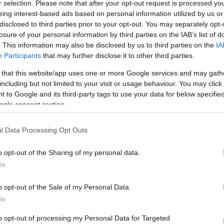
r selection. Please note that after your opt-out request is processed y
ίκτυο.
eing interest-based ads based on personal information utilized by us or
disclosed to third parties prior to your opt-out. You may separately opt-
 και όλων των υδάτινων πόρων του νησιού, με σκοπό να
losure of your personal information by third parties on the IAB’s list of
ουν ξανά προβλήματα παρόμοια με αυτά του περασμένου
. This information may also be disclosed by us to third parties on the
IA
Participants
that may further disclose it to other third parties.
 that this website/app uses one or more Google services and may gath
ικής Αρχής στο συγκεκριμένο θέμα δεν θα κριθεί τώρα, αλλά
including but not limited to your visit or usage behaviour. You may click 
ιμάζονται σε δύσκολες συνθήκες και τα όρια αντοχής κάθε
 to Google and its third-party tags to use your data for below specifi
ogle consent section.
ρίνει με βεβαιότητα το πόσο επιτυχημένες και αποτελεσματικές
l Data Processing Opt Outs
o opt-out of the Sharing of my personal data.
In
o opt-out of the Sale of my Personal Data.
In
to opt-out of processing my Personal Data for Targeted