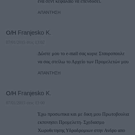
ένα σεντ κεφάλαιο να επενδύσει.
ΑΠΆΝΤΗΣΗ
Ο/Η
Franjesko K.
07/01/2015 στις 13:02
Δώστε μου το e-mail σας κυριε Σταυροπουλε
να σας στείλω το Αρχείο των Προμελετών μου
ΑΠΆΝΤΗΣΗ
Ο/Η
Franjesko K.
07/01/2015 στις 13:00
Έχω προσωπικα και με δικη μου Πρωτoβουλια
εκπονησει Προμελετη- Σχεδιασμο
Χωροθετησης Υδροδρομιων στην Ανδρο απο