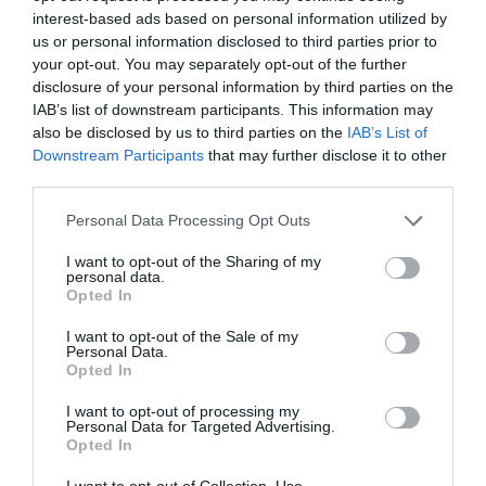
interest-based ads based on personal information utilized by
απασχοληση παραμενω εχω και 4 χρονια !!!
us or personal information disclosed to third parties prior to
your opt-out. You may separately opt-out of the further
ΑΠΆΝΤΗΣΗ
disclosure of your personal information by third parties on the
IAB’s list of downstream participants. This information may
also be disclosed by us to third parties on the
IAB’s List of
ΑΦΉΣΤΕ ΈΝΑ ΣΧΌΛΙΟ
Downstream Participants
that may further disclose it to other
third parties.
Please note that this website/app uses one or more Google
Personal Data Processing Opt Outs
Η ηλ. διεύθυνση σας δεν δημοσιεύεται.
Τα υποχρεωτικά πεδία
services and may gather and store information including but
σημειώνονται με
*
not limited to your visit or usage behaviour. You may click to
I want to opt-out of the Sharing of my
personal data.
grant or deny consent to Google and its third-party tags to
Opted In
use your data for below specified purposes in below Google
consent section.
I want to opt-out of the Sale of my
Personal Data.
Opted In
I want to opt-out of processing my
Personal Data for Targeted Advertising.
Opted In
I want to opt-out of Collection, Use,