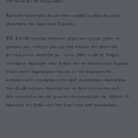
επένδυση δεν θα προχωρήσει.
Και κάτι τελευταίο. Αν και όταν εκδοθεί η άδεια θα είναι
ιδιοκτησία του Λιμενικού Ταμείου…
Υ.Γ.
Επειδή περνάμε δύσκολες μέρες και έχουμε χάσει το
χιούμορ μας, υπάρχει μια σχετική ιστορία που φαίνεται
ψεύτικη αλλά -πιστέψτε με – είναι 100% αληθινή. Υπήρξε
υποψήφιος δήμαρχος στην Άνδρο, που σε προεκλογική περίοδο,
έταξε στους ψηφοφόρους του ότι αν τον ψηφίσουν θα…
κατασκευάσει αεροδρόμιο στο νησί! Αεροδρόμιο «δορυφόρο»
του «Ελ.Βενιζέλος» προκειμένου να προσγειώνονται εκεί…
όσα αεροπλάνα δεν θα χωράνε στο αεροδρόμιο της Αθήνας. Ο
δήμαρχος δεν βγήκε και έτσι ξεμείναμε από αεροδρόμιο…