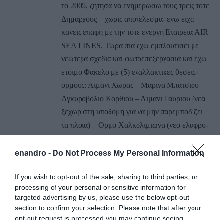
το 2005, ζητησα να ενημερωσω τους τρεις τοτε
Δημαρχους – χωρις αποτελεσμα- ενω ειχα
κανεις επαφη με την τοτε ενεργη Εταιρεια AIR
SEA LINES. Τωρα πια εχω εμπλουτισει με
νεωτερα σχεδια και φωτοεπεξεργασια και εχω
ετοιμο Φακελο με (5) εναλλακτικες θεσεις-
ορμους: Λιμανι Χωρας – Μαρινα Μπατσιου –
Αγκυροβολιο Κορθιου – Λιμανι Γαυριου (νεα
ξεχωριστη υποδομη για να μην παρεμποδιζει
τα πλοια) – Ορμο Χαλκολιμιωνα (νεο ελαφρυ-
πλωτο Αγκυροβολιο με κυματοπροστασια και
για περιηγητικα σκαφη), τον οποιο εχω ηδη
enandro -
Do Not Process My Personal Information
παραδοσει στον Νέο Δημαρχο – Θ.
If you wish to opt-out of the sale, sharing to third parties, or
ΣΟΥΣΟΥΔΗ – και επιλεγμενα στελεχη του
processing of your personal or sensitive information for
καθως και στον Επαρχο, Δ. ΛΟΤΣΑΡΗ. Οπως
targeted advertising by us, please use the below opt-out
κατανοει κανεις απο εκεινους πια εξαρταται να
section to confirm your selection. Please note that after your
με χρησιμοποιήσουν, ετσι και αλλιως χωρις
opt-out request is processed you may continue seeing