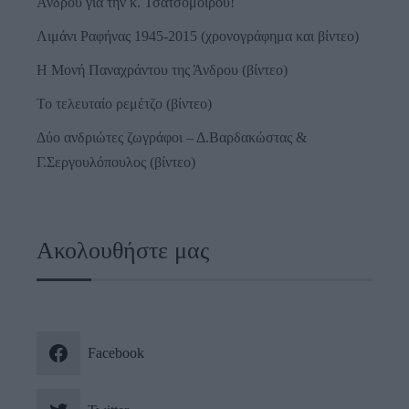
Άνδρου για την κ. Τσατσομοίρου!
Λιμάνι Ραφήνας 1945-2015 (χρονογράφημα και βίντεο)
Η Μονή Παναχράντου της Άνδρου (βίντεο)
Το τελευταίο ρεμέτζο (βίντεο)
Δύο ανδριώτες ζωγράφοι – Δ.Βαρδακώστας &
Γ.Σεργουλόπουλος (βίντεο)
Ακολουθήστε μας
Facebook