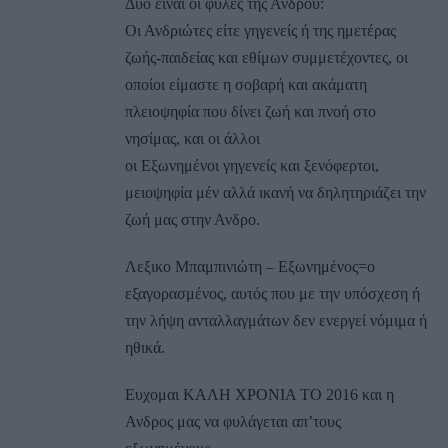
Δύο είναι οι φυλές της Ανδρου:
Οι Ανδριώτες είτε γηγενείς ή της ημετέρας
ζωής-παιδείας και εθίμων συμμετέχοντες, οι
οποίοι είμαστε η σοβαρή και ακάματη
πλειοψηφία που δίνει ζωή και πνοή στο
νησίμας, και οι άλλοι
οι Εξωνημένοι γηγενείς και ξενόφερτοι,
μειοψηφία μέν αλλά ικανή να δηλητηριάζει την
ζωή μας στην Ανδρο.
Λεξικο Μπαμπινιώτη – Εξωνημένος=ο
εξαγορασμένος, αυτός που με την υπόσχεση ή
την λήψη ανταλλαγμάτων δεν ενεργεί νόμιμα ή
ηθικά.
Ευχομαι ΚΑΛΗ ΧΡΟΝΙΑ ΤΟ 2016 και η
Ανδρος μας να φυλάγεται απ’τους