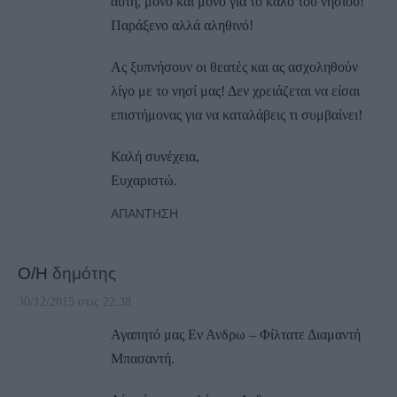
αυτή, μόνο και μόνο για το καλό του νησιού!
Παράξενο αλλά αληθινό!
Ας ξυπνήσουν οι θεατές και ας ασχοληθούν
λίγο με το νησί μας! Δεν χρειάζεται να είσαι
επιστήμονας για να καταλάβεις τι συμβαίνει!
Καλή συνέχεια,
Ευχαριστώ.
ΑΠΆΝΤΗΣΗ
Ο/Η
δημότης
30/12/2015 στις 22:38
Αγαπητό μας Εν Ανδρω – Φίλτατε Διαμαντή
Μπασαντή.