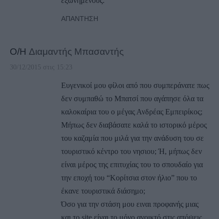
εξωνημένους.
ΑΠΆΝΤΗΣΗ
Ο/Η
Διαμαντής Μπασαντής
30/12/2015 στις 15:23
Ευγενικοί μου φίλοι από που συμπεράνατε πως
δεν συμπαθώ το Μπατσί που αγάπησε όλα τα
καλοκαίρια του ο μέγας Ανδρέας Εμπειρίκος;
Μήπως δεν διαβάσατε καλά το ιστορικό μέρος
του καζαμία που μιλά για την ανάδυση του σε
τουριστικό κέντρο του νησιου; Ή, μήπως δεν
είναι μέρος της επιτυχίας του το σπουδαίο για
την εποχή του “Κορίτσια στον ήλιο” που το
έκανε τουριστικά διάσημο;
Όσο για την στάση μου ειναι προφανής μιας
και το site είναι το μόνο ανοικτό στις απόψεις