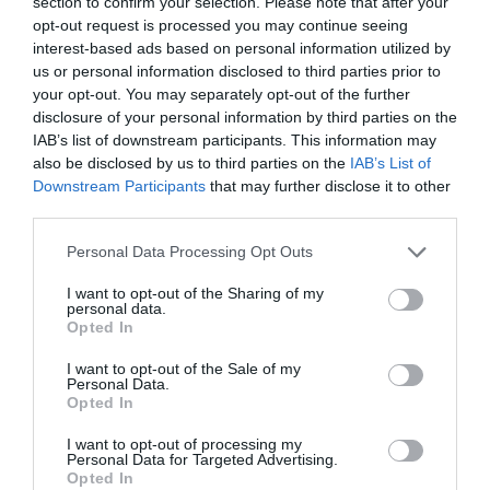
section to confirm your selection. Please note that after your
ομαδικότητα;
opt-out request is processed you may continue seeing
interest-based ads based on personal information utilized by
Τέλος την
πιο ευφάνταστη και πιο πρωτότυπη διαίρεση
us or personal information disclosed to third parties prior to
την ανακάλυψα μόλις προχθές στα σχόλια του Εν
your opt-out. You may separately opt-out of the further
disclosure of your personal information by third parties on the
Άνδρω, που αποδεικνύει την ανεξάντλητη
IAB’s list of downstream participants. This information may
εφευρετικότητα μας: «ψηφοφόροι της σημερινής
also be disclosed by us to third parties on the
IAB’s List of
δημοτικής παράταξης – που είναι με τον δήμαρχο και
Downstream Participants
that may further disclose it to other
τους δύο που τον στηρίζουν» εναντίον «ψηφοφόρων της
third parties.
σημερινής δημοτικής παράταξης – που είναι με την
Please note that this website/app uses one or more Google
Personal Data Processing Opt Outs
αντιδήμαρχο και τους δύο που την στηρίζουν»!!! Κάθε
services and may gather and store information including but
not limited to your visit or usage behaviour. You may click to
I want to opt-out of the Sharing of my
«νίκη» για τους μεν πανηγυρίζεται σαν «ήττα» για τους
personal data.
grant or deny consent to Google and its third-party tags to
δε στα σχόλια του Εν Άνδρω!!! Ιδού, λοιπόν, η μεγάλη
Opted In
use your data for below specified purposes in below Google
συμβολή του
site
στην ιστορική κατγαρφή των νέων
consent section.
I want to opt-out of the Sale of my
Personal Data.
διαιρέσεων της Νήσου Άνδρου!!!
Opted In
Τώρα συνεχίστε εσείς και πολλαπλασιάστε τις
I want to opt-out of processing my
Personal Data for Targeted Advertising.
διαιρέσεις. Στο τέλος ίσως φτάσετε στη ΜΟΝΑΔΑ!
Opted In