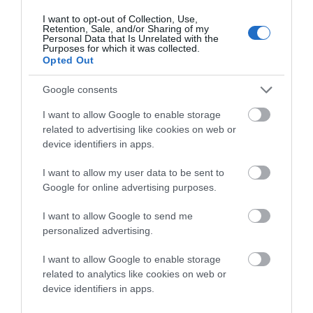
Είστε εσείς! Για να μην είστε όμως μόνος, μέρες που
I want to opt-out of Collection, Use,
είναι, προσθέστε και όσους φίλους σας ακολουθούν
Retention, Sale, and/or Sharing of my
Personal Data that Is Unrelated with the
τυφλά και χωρίς ερωτήσεις!!!
Purposes for which it was collected.
Opted Out
Φίλοι μου ότι και να πιστεύετε… πίστεψτε στις
Google consents
δυνατότητες μας! Είναι τόσες οι διαιρέσεις μας όσες τ’
άστρα. Και αυξάνονται όσο λιγοστεύουμε, καθώς
I want to allow Google to enable storage
related to advertising like cookies on web or
αυξάνει η στενομυαλιά μας! Ή, επί το «βέρο»
device identifiers in apps.
ανδριακότερο: η ζαβάδα μας…
I want to allow my user data to be sent to
Καλημέρα Άνδρος!
Καλή χρονιά σε όλους!!!
Google for online advertising purposes.
I want to allow Google to send me
personalized advertising.
Σημείωση:
Καζαμίας: παλιό δημοφιλές
I want to allow Google to enable storage
πρωτοχρονιάτικο λαϊκό έντυπο που προέβλεπε το
related to analytics like cookies on web or
μέλλον και ερμήνευε τα όνειρα, ενίοτε έκανε και
device identifiers in apps.
αποτιμήσεις του παρελθόντος.