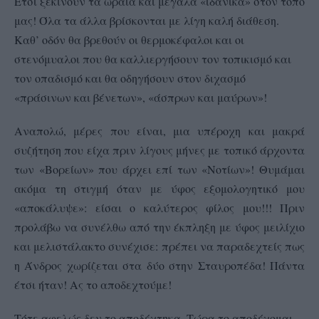
Έτσι ξεκινούν τα ωραία και μεγάλα «ιδανικά» στον τόπο
μας! Όλα τα άλλα βρίσκονται με λίγη καλή διάθεση.
Καθ’ οδόν θα βρεθούν οι θερμοκέφαλοι και οι
στενόμυαλοι που θα καλλιεργήσουν τον τοπικισμό και
τον οπαδισμό και θα οδηγήσουν στον διχασμό
«πράσινων και βένετων», «άσπρων και μαύρων»!
Αναπολώ, μέρες που είναι, μια υπέροχη και μακρά
συζήτηση που είχα πριν λίγους μήνες με τοπικό άρχοντα
των «Βορείων» που άρχει επί των «Νοτίων»! Θυμάμαι
ακόμα τη στιγμή όταν με ύφος εξομολογητικό μου
«αποκάλυψε»: είσαι ο καλύτερος φίλος μου!!! Πριν
προλάβω να συνέλθω από την έκπληξη με ύφος μειλίχιο
και μελιστάλακτο συνέχισε: πρέπει να παραδεχτείς πως
η Άνδρος χωρίζεται στα δύο στην Σταυροπέδα! Πάντα
έτσι ήταν! Ας το αποδεχτούμε!
Τότε αφελώς δεν το αποδέχτηκα.
Τώρα το αποδέχομαι.