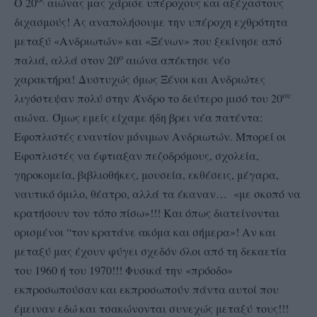
Ο 20
αιώνας μας χάρισε υπέροχους και αξέχαστους
διχασμούς! Ας αναπολήσουμε την υπέροχη εχθρότητα
μεταξύ «Ανδριωτών» και «Ξένων» που ξεκίνησε από
ο
παλιά, αλλά στον 20
αιώνα απέκτησε νέο
χαρακτήρα!
Δυστυχώς όμως Ξένοι και Ανδριώτες
ου
λιγόστεψαν πολύ στην Άνδρο το δεύτερο μισό του 20
αιώνα.
Όμως εμείς είχαμε ήδη βρει νέα πατέντα:
Εφοπλιστές εναντίον μόνιμων Ανδριωτών. Μπορεί οι
Εφοπλιστές να έφτιαξαν πεζοδρόμους, σχολεία,
γηροκομεία, βιβλιοθήκες, μουσεία, εκθέσεις, μέγαρα,
ναυτικό όμιλο, θέατρο, αλλά τα έκαναν… «με σκοπό να
κρατήσουν τον τόπο πίσω»!!! Και όπως διατείνονται
ορισμένοι “τον κρατάνε ακόμα και σήμερα»! Αν και
μεταξύ μας έχουν φύγει σχεδόν όλοι από τη δεκαετία
του 1960 ή του 1970!!! Φυσικά την «πρόοδο»
εκπροσωπούσαν και εκπροσωπούν πάντα αυτοί που
έμειναν εδώ και τσακώνονται συνεχώς μεταξύ τους!!!