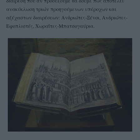
διαίρεση που αν προσέξουμε θα δούμε πως αποτελεί
ανακύκλωση τριών προηγούμενων υπέροχων και
αξέχαστων διαιρέσεων: Ανδριώτες-Ξένοι, Ανδριώτες-
Εφοπλιστές, Χωραΐτες-Μπατσογαύρια.