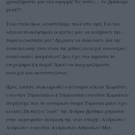
χρειαζόμαστε μια νέα αφορμή! Τις αιτίες… τις βρίσκαμε
μετά!!!
Τελευταία όμως λιγοστέψαμε πολύ στο νησί. Για τον
λόγο αυτό σκέφτηκαν οι ηγέτες μας να αυξήσουν την…
παραγωγικότητα μας! Άρχισαν να διακινούν, δια της
ανακύκλωσης (που είναι της μόδας) συνεχώς καινούριες
συσκευασίες διαιρέσεων! Δεν έχει πια σημασία το
επιχείρημα ή η σειρά! Αρκεί να διαχωριζόμαστε
συνεχώς και ακαταπαύστως.
Πριν, λοιπόν, ολοκληρωθεί ο σύντομος κύκλος Χωραΐτες
εναντίον Υδρουσαίων ή Υδρουσαίοι εναντίον Χωραϊτών
(θυμίζουμε πως το «ιστορικό» όνομα Υδρούσα μόλις έχει
κλείσει 20ετία!) ο “λαός” της Άνδρου βρέθηκε μπροστά
στην «κορυφαία» διαίρεση της νέας εποχής: Ανδριώτες-
Ανδριώτες εναντίον Ανδριωτών-Αθηναίων! Μια