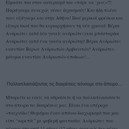
Είμαστε πια στον αστερισμό του «πάρε να ‘χεις»!!!
Παράγουμε συνεχώς νέους διχασμούς! Και ήδη πλέον
τους εξάγουμε και στην Αθήνα!
Ιδού μερικοί φρέσκοι και
εξαιρετικοί που θα κυριαρχήσουν τη νέα χρονιά: Βέροι
Ανδριώτες (από δύο γονείς ανδριώτες) και μπάσταρδοι
Ανδριώτες (από ένα γονέα ανδριώτη)! Βέροι Ανδριώτες
εναντίον Βέρων Ανδριωτών-Αρβανιτών! Ανδριώτες-
μόνιμοι εναντίον Ανδριωτών-εποίκων!…
Πολλαπλασιάζοντας τις διαιρέσεις τείνουμε στο άπειρο…
Μπορείτε κι εσείς να αθροίσετε ή να πολλαπλασιάσετε
στο άπειρο τις διαιρέσεις μας. Είναι ένα υπέροχο
«παιχνίδι»! Θυμάμαι έναν σπάνιο διαχωρισμό που μου
είπε “αιρετός” με φοβερή φαντασία:
Ανδριώτες που
μένουν στο νησί 11 μήνες (12 μήνες συνεχώς δεν μένει