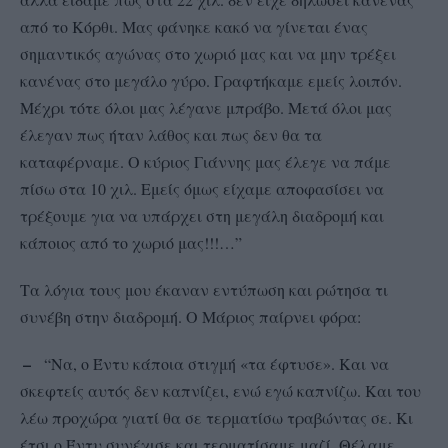
από το Κόρθι. Μας φάνηκε κακό να γίνεται ένας
σημαντικός αγώνας στο χωριό μας και να μην τρέξει
κανένας στο μεγάλο γύρο. Γραφτήκαμε εμείς λοιπόν.
Μέχρι τότε όλοι μας λέγανε μπράβο. Μετά όλοι μας
έλεγαν πως ήταν λάθος και πως δεν θα τα
καταφέρναμε. Ο κύριος Γιάννης μας έλεγε να πάμε
πίσω στα 10 χιλ. Εμείς όμως είχαμε αποφασίσει να
τρέξουμε για να υπάρχει στη μεγάλη διαδρομή και
κάποιος από το χωριό μας!!!…”
Τα λόγια τους μου έκαναν εντύπωση και ρώτησα τι
συνέβη στην διαδρομή. Ο Μάριος παίρνει φόρα:
–
“
Να, ο Έντυ κάποια στιγμή «τα έφτυσε». Και να
–
σκεφτείς αυτός δεν καπνίζει, ενώ εγώ καπνίζω. Και του
λέω προχώρα γιατί θα σε τερματίσω τραβώντας σε. Κι
έτσι ο Έντυ συνέχισε και τερματίσαμε μαζί. Θέλαμε