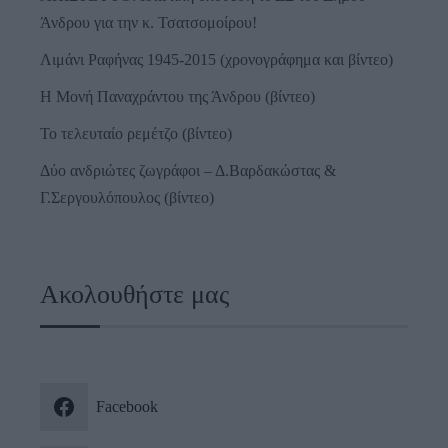
Άνδρου για την κ. Τσατσομοίρου!
Λιμάνι Ραφήνας 1945-2015 (χρονογράφημα και βίντεο)
Η Μονή Παναχράντου της Άνδρου (βίντεο)
Το τελευταίο ρεμέτζο (βίντεο)
Δύο ανδριώτες ζωγράφοι – Δ.Βαρδακώστας &
Γ.Σεργουλόπουλος (βίντεο)
Ακολουθήστε μας
Facebook