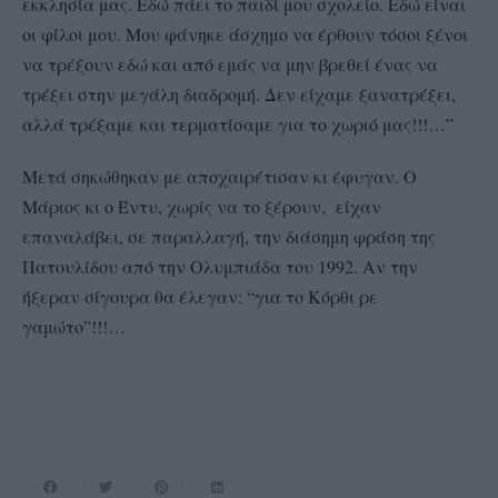
εκκλησία μας. Εδώ πάει το παιδί μου σχολείο. Εδώ είναι
οι φίλοι μου. Μου φάνηκε άσχημο να έρθουν τόσοι ξένοι
να τρέξουν εδώ και από εμάς να μην βρεθεί ένας να
τρέξει στην μεγάλη διαδρομή. Δεν είχαμε ξανατρέξει,
αλλά τρέξαμε και τερματίσαμε για το χωριό μας!!!…”
Μετά σηκώθηκαν με αποχαιρέτισαν κι έφυγαν. Ο
Μάριος κι ο Έντυ, χωρίς να το ξέρουν, είχαν
επαναλάβει, σε παραλλαγή, την διάσημη φράση της
Πατουλίδου από την Ολυμπιάδα του 1992. Αν την
ήξεραν σίγουρα θα έλεγαν: “για το Κόρθι ρε
γαμώτο”!!!…