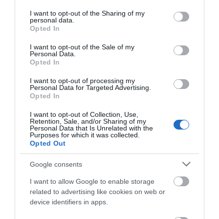
services and may gather and store information including but
not limited to your visit or usage behaviour. You may click to
I want to opt-out of the Sharing of my
personal data.
grant or deny consent to Google and its third-party tags to
Opted In
use your data for below specified purposes in below Google
Αποθήκευσε το όνομά μου, email, και τον ιστότοπο μου σε
consent section.
I want to opt-out of the Sale of my
αυτόν τον πλοηγό για την επόμενη φορά που θα σχολιάσω.
Personal Data.
Opted In
I want to opt-out of processing my
Personal Data for Targeted Advertising.
Opted In
I want to opt-out of Collection, Use,
Retention, Sale, and/or Sharing of my
Personal Data that Is Unrelated with the
Purposes for which it was collected.
Opted Out
Google consents
I want to allow Google to enable storage
related to advertising like cookies on web or
device identifiers in apps.