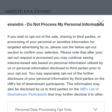
ΑΦΉΣΤΕ ΈΝΑ ΣΧΌΛΙΟ
enandro -
Do Not Process My Personal Information
Η ηλ. διεύθυνση σας δεν δημοσιεύεται.
Τα υποχρεωτικά πεδία
If you wish to opt-out of the sale, sharing to third parties, or
σημειώνονται με
*
processing of your personal or sensitive information for
targeted advertising by us, please use the below opt-out
section to confirm your selection. Please note that after your
opt-out request is processed you may continue seeing
interest-based ads based on personal information utilized by
us or personal information disclosed to third parties prior to
your opt-out. You may separately opt-out of the further
disclosure of your personal information by third parties on the
IAB’s list of downstream participants. This information may
also be disclosed by us to third parties on the
IAB’s List of
Downstream Participants
that may further disclose it to other
third parties.
Please note that this website/app uses one or more Google
Personal Data Processing Opt Outs