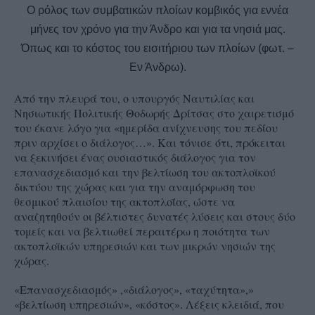
Ο ρόλος των συμβατικών πλοίων κομβικός για εννέα
μήνες τον χρόνο για την Άνδρο και για τα νησιά μας.
Όπως και το κόστος του εισιτήριου των πλοίων (φωτ. –
Εν Άνδρω).
Από την πλευρά του, ο υπουργός Ναυτιλίας και
Νησιωτικής Πολιτικής Θοδωρής Δρίτσας στο χαιρετισμό
του έκανε λόγο για «ημερίδα ανίχνευσης του πεδίου
πριν αρχίσει ο διάλογος…». Και τόνισε ότι, πρόκειται
να ξεκινήσει ένας ουσιαστικός διάλογος για τον
επανασχεδιασμό και την βελτίωση του ακτοπλοϊκού
δικτύου της χώρας και για την αναμόρφωση του
θεσμικού πλαισίου της ακτοπλοΐας, ώστε να
αναζητηθούν οι βέλτιστες δυνατές λύσεις και στους δύο
τομείς και να βελτιωθεί περαιτέρω η ποιότητα των
ακτοπλοϊκών υπηρεσιών και των μικρών νησιών της
χώρας.
«Επανασχεδιασμός» ,«διάλογος», «ταχύτητα»,»
«βελτίωση υπηρεσιών», «κόστος». Λέξεις κλειδιά, που