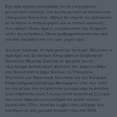
Έχει ήδη αρχίσει η συζήτηση για τις επερχόμενες
μελλοντικές αλλαγές στο Αιγαίο μεταξύ ακτοπλόων και
υπουργείου Ναυτιλίας. Μήπως θα έπρεπε να εμπλακούν
σε αυτή και οι τοπικοί φορείς και οι τοπικές κοινωνίες
των νησιών; Ποιοι, άραγε, εκπροσωπούν την Άνδρο σε
αυτές τις συζητήσεις; Ποιοι προβληματίζονται στο νησί
για όσα σχεδιάζονται για εμάς χωρίς εμάς;
Αλλά ας πάρουμε τα πράγματα με τη σειρά. Μιλώντας
ο
πρόεδρος του Συνδέσμου Επιχειρήσεων Επιβατηγού
Ναυτιλίας Μιχάλης Σακέλης σε ημερίδα για το
«Σχεδιασμό Ακτοπλοϊκού Δικτυού» που διοργανώθηκε
στα Χανιά από το Δήμο Χανίων, το Υπουργείο
Ναυτιλίας και Νησιωτικής Πολιτικής και τον Ελληνικό
Επιμελητηριακό Σύνδεσμο Μεταφορών
είπε πως «από
τα νέα μέτρα που συζητούνται η αναμενόμενη δαπάνη
ανά επιβάτη θα είναι 5,4 ευρώ (από τη δαπάνη 2,2 ευρώ
που είναι σήμερα) ενώ η αύξηση του μέσου ναύλου
ακτοπλοΐας 27%». Αυτό θα συμβεί λόγω αύξησης των
καυσίμων σε μια χρονική περίοδο γύρω στο 2020.