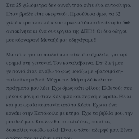
Στα 25 χιλιόμετρα δεν συνάντησα ούτε ένα αυτοκίνητο.
Ήταν βράδυ είπε σκεφτικός. Προσέθεσα όμως τα 32
χιλιόμετρα του επόμενου πρωινού όπου συνάντησα 5=6
αυτοκίνητα κι ένα συνεργείο της ΔΕΗ!!! Οι δύο οδηγοί
μου κόρναραν! Μεταξύ μας οδηγάγαμε!!
Μου είπε για τα παιδιά που πάνε στο σχολείο, για την
ερημιά στη γειτονιά. Τον καταλάβαινα. Στη δική μου
γειτονιά όταν ανάβω το φως μοιάζω με «βατσιμάνη»
παλιού καραβιού. Μέχρι τον Μάρτη δύσκολα τα
πράγματα μου λέει. Έχω όμως κάτι φίλους Ελβετούς που
μένουν μόνιμα στον Κόλυμπο και περνάμε ωραία. Είναι
και μια ωραία κομπανία από το Κόρθι. Έχω κι ένα
κονάκι στην Κατάκοιλο με κτήμα. Έχω τα βιβλία μου, την
μουσική μου. Και δεν θα το πιστέψεις, παρά τις
δυσκολίες νοιώθω καλά. Είναι ο τόπος αδερφέ μου. Είναι
ο τόπος που σε δένει μαζί του…