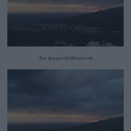
Του Διαμαντή Μπασαντή