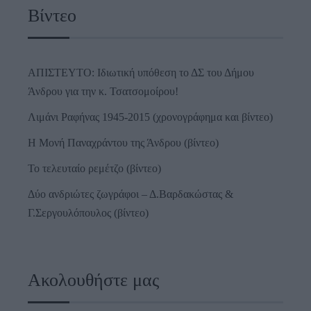
Βίντεο
ΑΠΙΣΤΕΥΤΟ: Ιδιωτική υπόθεση το ΔΣ του Δήμου
Άνδρου για την κ. Τσατσομοίρου!
Λιμάνι Ραφήνας 1945-2015 (χρονογράφημα και βίντεο)
Η Μονή Παναχράντου της Άνδρου (βίντεο)
Το τελευταίο ρεμέτζο (βίντεο)
Δύο ανδριώτες ζωγράφοι – Δ.Βαρδακώστας &
Γ.Σεργουλόπουλος (βίντεο)
Ακολουθήστε μας