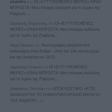
enandro
στο
ΟΙ «ΕΥΤΥΧΙΣΜΕΝΕΣ ΜΕΡΕΣ» ΕΙΝΑΙ
ΜΠΡΟΣΤΑ: Μια επίκαιρη ανάλυση για το λιμάνι της
Ραφήνας…
Σοφοκλής Πυργιώτης
στο
ΟΙ «ΕΥΤΥΧΙΣΜΕΝΕΣ
ΜΕΡΕΣ» ΕΙΝΑΙ ΜΠΡΟΣΤΑ: Μια επίκαιρη ανάλυση
για το λιμάνι της Ραφήνας…
Πηγή Μακρα.
στο
Φωτογραφίες-κειμήλια από
καλοκαίρια στην Άνδρο – Από τον 19ο αιώνα μέχρι
και την δεκαετία του 1970
Δημήτρης Σπύρου
στο
ΟΙ «ΕΥΤΥΧΙΣΜΕΝΕΣ
ΜΕΡΕΣ» ΕΙΝΑΙ ΜΠΡΟΣΤΑ: Μια επίκαιρη ανάλυση
για το λιμάνι της Ραφήνας…
Αθανάσιος Τσίντζας
στο
ΑΠΟΚΛΕΙΣΤΙΚΟ: «ΕΤΣΙ
ΑΝΑΚΑΛΥΨΑ ΤΟ ΣΗΜΑΝΤΙΚΟ ΑΡΧΑΙΟ ΝΑΥΑΓΙΟ
ΤΗΣ ΑΝΔΡΟΥ!…»