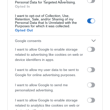
Personal Data for Targeted Advertising.
Opted In
I want to opt-out of Collection, Use,
Retention, Sale, and/or Sharing of my
Personal Data that Is Unrelated with the
Purposes for which it was collected.
Opted Out
Προτεινόμενα άρθρα
Google consents
I want to allow Google to enable storage
related to advertising like cookies on web or
device identifiers in apps.
Φωτογραφίες-κειμήλια από καλοκαίρια στην Άνδρο –
Από τον 19ο αιώνα μέχρι και την δεκαετία του 1970
I want to allow my user data to be sent to
Google for online advertising purposes.
ΟΡΜΟΣ ΚΟΡΘΙΟΥ: Όταν η φωτογραφία γίνεται μνήμη
I want to allow Google to send me
Η Άνδρος συνεχίζει να μπαρκάρει…
personalized advertising.
ΠΡΟΣΟΧΗ: Πολύ υψηλός κίνδυνος πυρκαγιάς στις
I want to allow Google to enable storage
Κυκλάδες
related to analytics like cookies on web or