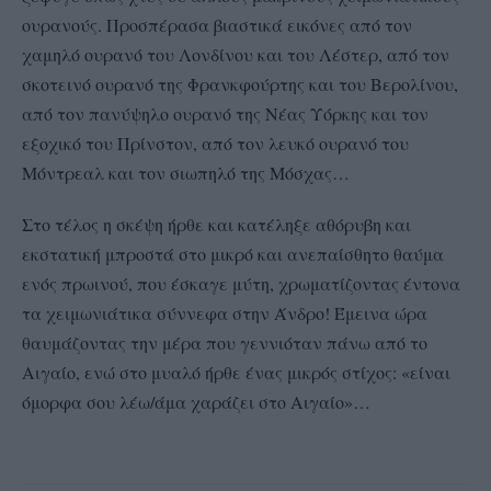
ουρανούς. Προσπέρασα βιαστικά εικόνες από τον
χαμηλό ουρανό του Λονδίνου και του Λέστερ, από τον
σκοτεινό ουρανό της Φρανκφούρτης και του Βερολίνου,
από τον πανύψηλο ουρανό της Νέας Υόρκης και τον
εξοχικό του Πρίνστον, από τον λευκό ουρανό του
Μόντρεαλ και τον σιωπηλό της Μόσχας…
Στο τέλος η σκέψη ήρθε και κατέληξε αθόρυβη και
εκστατική μπροστά στο μικρό και ανεπαίσθητο θαύμα
ενός πρωινού, που έσκαγε μύτη, χρωματίζοντας έντονα
τα χειμωνιάτικα σύννεφα στην Άνδρο! Έμεινα ώρα
θαυμάζοντας την μέρα που γεννιόταν πάνω από το
Αιγαίο, ενώ στο μυαλό ήρθε ένας μικρός στίχος: «είναι
όμορφα σου λέω/άμα χαράζει στο Αιγαίο»…