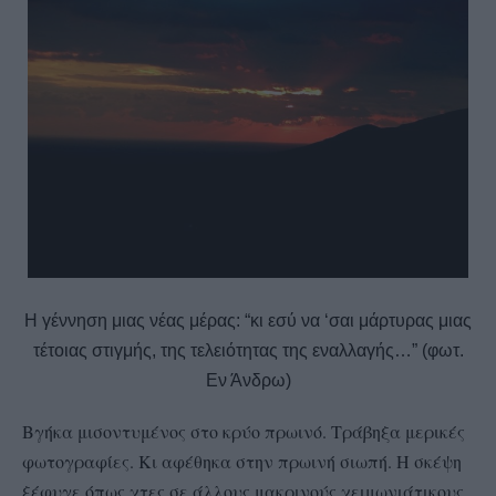
Η γέννηση μιας νέας μέρας: “κι εσύ να ‘σαι μάρτυρας μιας
τέτοιας στιγμής, της τελειότητας της εναλλαγής…” (φωτ.
Εν Άνδρω)
Βγήκα μισοντυμένος στο κρύο πρωινό. Τράβηξα μερικές
φωτογραφίες. Κι αφέθηκα στην πρωινή σιωπή. Η σκέψη
ξέφυγε όπως χτες σε άλλους μακρινούς χειμωνιάτικους