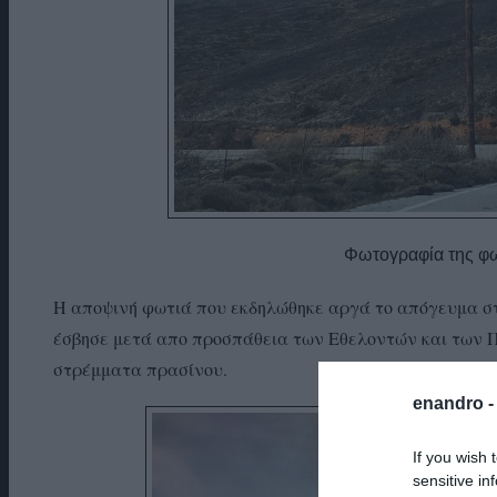
Φωτογραφία της φω
Η αποψινή φωτιά που εκδηλώθηκε αργά το απόγευμα 
έσβησε μετά απο προσπάθεια των Εθελοντών και των 
στρέμματα πρασίνου.
enandro 
If you wish 
sensitive in