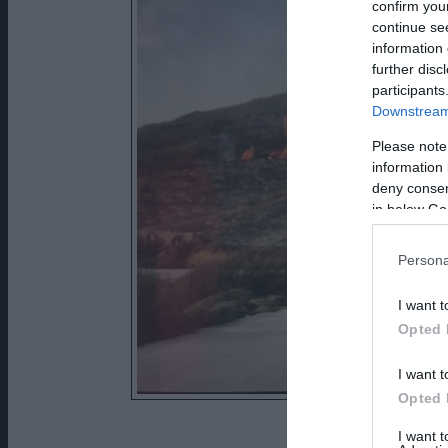
confirm you
continue se
information 
further disc
participants
Downstream 
Please note
information 
deny consent
in below Go
Persona
I want t
Opted 
I want t
Opted 
Φωτογραφια από τον α
I want 