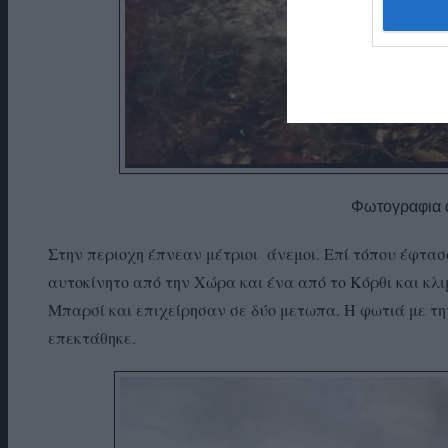
Φωτογραφια α
Στην περιοχη έπνεαν μέτριοι άνεμοι. Επί τόπου έφτ
αυτοκίνητο από την Χώρα και ένα από το Κόρθι και κλι
Μπαρσί και επιχείρησαν σε δύο μετωπα. Η φωτιά με τη
επεκτάθηκε.