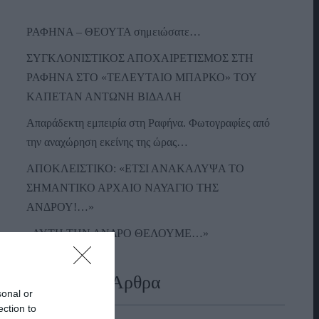
ΡΑΦΗΝΑ – ΘΕΟΥΤΑ σημειώσατε…
ΣΥΓΚΛΟΝΙΣΤΙΚΟΣ ΑΠΟΧΑΙΡΕΤΙΣΜΟΣ ΣΤΗ
ΡΑΦΗΝΑ ΣΤΟ «ΤΕΛΕΥΤΑΙΟ ΜΠΑΡΚΟ» ΤΟΥ
ΚΑΠΕΤΑΝ ΑΝΤΩΝΗ ΒΙΔΑΛΗ
Απαράδεκτη εμπειρία στη Ραφήνα. Φωτογραφίες από
την αναχώρηση εκείνης της ώρας…
ΑΠΟΚΛΕΙΣΤΙΚΟ: «ΕΤΣΙ ΑΝΑΚΑΛΥΨΑ ΤΟ
ΣΗΜΑΝΤΙΚΟ ΑΡΧΑΙΟ ΝΑΥΑΓΙΟ ΤΗΣ
ΑΝΔΡΟΥ!…»
«ΑΥΤΗ ΤΗΝ ΑΝΔΡΟ ΘΕΛΟΥΜΕ…»
Πρόσφατα Άρθρα
sonal or
ection to