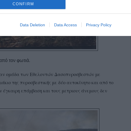
CONFIRM
Data Deletion
Data Access
Privacy Policy
πό τον φωτιά.
ασαν ομάδα των Εθελοντών Δασοπυροσβεστών με
μάκιο της πυροσβεστικής με δύο αυτοκίνητο και από το
ν έγκαιρη επάμβαση και τους μετριους άνεμους δεν