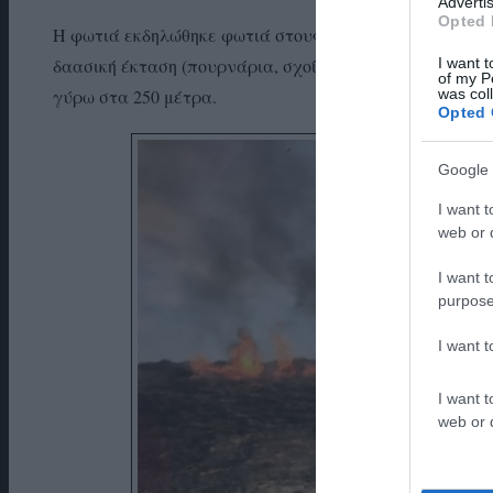
Advertis
Opted 
Η φωτιά εκδηλώθηκε φωτιά στους Γερακώνες μερικές ε
I want t
δαασική έκταση (πουρνάρια, σχοίνα, θυμάρι κλπ). Η έ
of my P
was col
γύρω στα 250 μέτρα.
Opted 
Google 
I want t
web or d
I want t
purpose
I want 
I want t
web or d