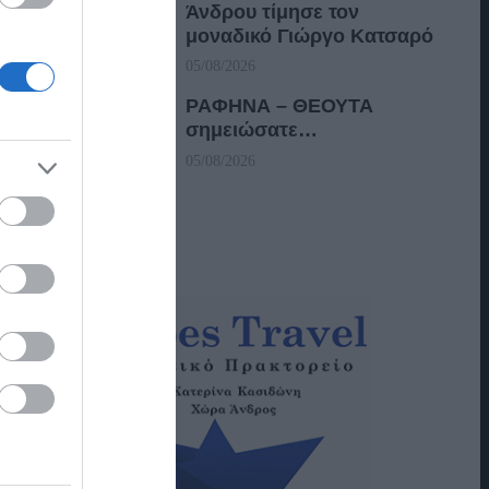
Άνδρου τίμησε τον
μοναδικό Γιώργο Κατσαρό
05/08/2026
ΡΑΦΗΝΑ – ΘΕΟΥΤΑ
σημειώσατε…
05/08/2026