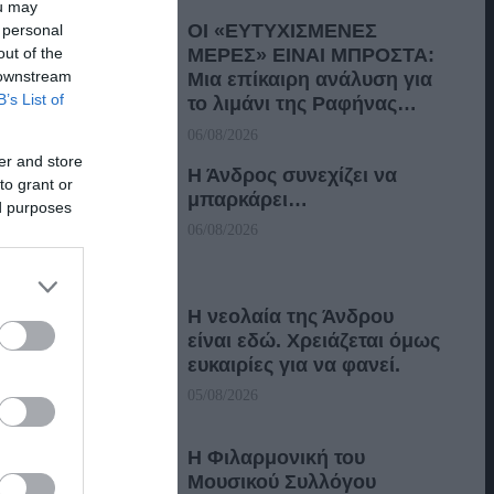
ou may
ΟΙ «ΕΥΤΥΧΙΣΜΕΝΕΣ
 personal
out of the
ΜΕΡΕΣ» ΕΙΝΑΙ ΜΠΡΟΣΤΑ:
 downstream
Μια επίκαιρη ανάλυση για
B’s List of
το λιμάνι της Ραφήνας…
06/08/2026
er and store
Η Άνδρος συνεχίζει να
to grant or
μπαρκάρει…
ed purposes
06/08/2026
Η νεολαία της Άνδρου
είναι εδώ. Χρειάζεται όμως
ευκαιρίες για να φανεί.
05/08/2026
Η Φιλαρμονική του
Μουσικού Συλλόγου