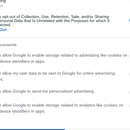
ing.
In
κατοντάδες μέτρα από το μοναστήρι σε θαμνώδη
o opt-out of Collection, Use, Retention, Sale, and/or Sharing
κταση της φωτιάς έφτασε σε ένα μέτωπο περιμετρικά
ersonal Data that Is Unrelated with the Purposes for which it
lected.
Out
consents
o allow Google to enable storage related to advertising like cookies on
evice identifiers in apps.
o allow my user data to be sent to Google for online advertising
s.
to allow Google to send me personalized advertising.
o allow Google to enable storage related to analytics like cookies on
evice identifiers in apps.