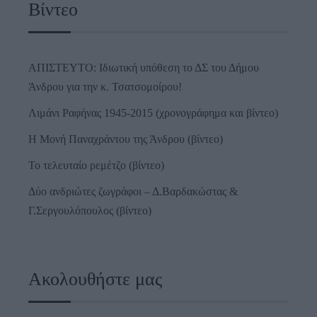
Βίντεο
ΑΠΙΣΤΕΥΤΟ: Ιδιωτική υπόθεση το ΔΣ του Δήμου
Άνδρου για την κ. Τσατσομοίρου!
Λιμάνι Ραφήνας 1945-2015 (χρονογράφημα και βίντεο)
Η Μονή Παναχράντου της Άνδρου (βίντεο)
Το τελευταίο ρεμέτζο (βίντεο)
Δύο ανδριώτες ζωγράφοι – Δ.Βαρδακώστας &
Γ.Σεργουλόπουλος (βίντεο)
Ακολουθήστε μας