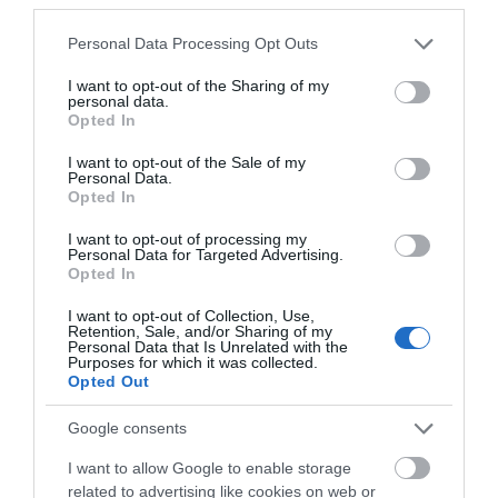
Please note that this website/app uses one or more Google
Personal Data Processing Opt Outs
services and may gather and store information including but
not limited to your visit or usage behaviour. You may click to
I want to opt-out of the Sharing of my
personal data.
grant or deny consent to Google and its third-party tags to
Opted In
use your data for below specified purposes in below Google
consent section.
I want to opt-out of the Sale of my
Personal Data.
Opted In
I want to opt-out of processing my
Personal Data for Targeted Advertising.
Opted In
Προτεινόμενα άρθρα
I want to opt-out of Collection, Use,
Retention, Sale, and/or Sharing of my
Personal Data that Is Unrelated with the
Purposes for which it was collected.
ΦΕΣΤΙΒΑΛ ΑΝΔΡΟΥ: Ένα βαθυστόχαστο έργο του
Opted Out
Μπέκετ
Google consents
Η νεολαία της Άνδρου είναι εδώ. Χρειάζεται όμως
I want to allow Google to enable storage
ευκαιρίες για να φανεί.
related to advertising like cookies on web or