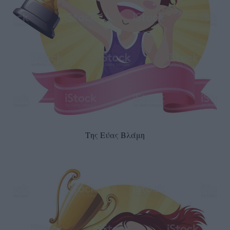
Της Εύας Βλάμη