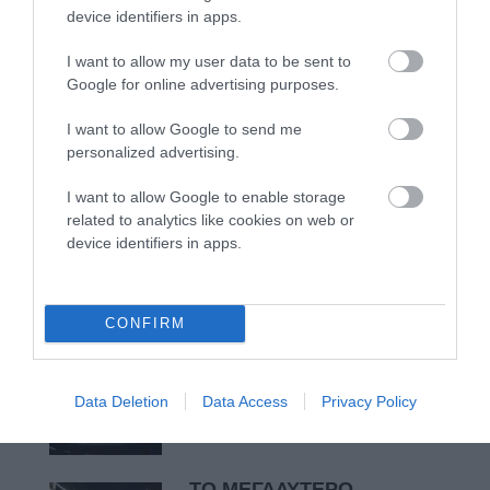
device identifiers in apps.
ΡΑΦΗΝΑ – ΘΕΟΥΤΑ σημειώσατε…
ΣΥΓΚΛΟΝΙΣΤΙΚΟΣ ΑΠΟΧΑΙΡΕΤΙΣΜΟΣ ΣΤΗ
I want to allow my user data to be sent to
Google for online advertising purposes.
ΡΑΦΗΝΑ ΣΤΟ «ΤΕΛΕΥΤΑΙΟ ΜΠΑΡΚΟ» ΤΟΥ
ΚΑΠΕΤΑΝ ΑΝΤΩΝΗ ΒΙΔΑΛΗ
I want to allow Google to send me
personalized advertising.
Απαράδεκτη εμπειρία στη Ραφήνα. Φωτογραφίες από την
αναχώρηση εκείνης της ώρας…
I want to allow Google to enable storage
related to analytics like cookies on web or
device identifiers in apps.
Πρόσφατα Άρθρα
CONFIRM
ΦΕΣΤΙΒΑΛ ΑΝΔΡΟΥ: Ένα
βαθυστόχαστο έργο του
Μπέκετ
Data Deletion
Data Access
Privacy Policy
07/08/2026
ΤΟ ΜΕΓΑΛΥΤΕΡΟ