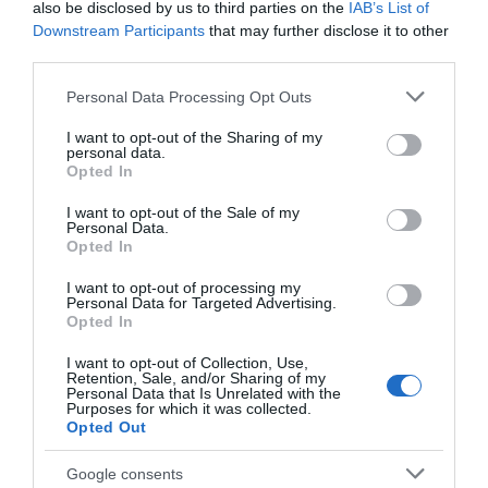
also be disclosed by us to third parties on the
IAB’s List of
Downstream Participants
that may further disclose it to other
third parties.
Please note that this website/app uses one or more Google
Personal Data Processing Opt Outs
services and may gather and store information including but
not limited to your visit or usage behaviour. You may click to
I want to opt-out of the Sharing of my
personal data.
grant or deny consent to Google and its third-party tags to
Opted In
use your data for below specified purposes in below Google
consent section.
I want to opt-out of the Sale of my
Personal Data.
Opted In
I want to opt-out of processing my
Αποθήκευσε το όνομά μου, email, και τον ιστότοπο μου σε
Personal Data for Targeted Advertising.
Opted In
αυτόν τον πλοηγό για την επόμενη φορά που θα σχολιάσω.
I want to opt-out of Collection, Use,
Retention, Sale, and/or Sharing of my
Personal Data that Is Unrelated with the
Purposes for which it was collected.
Opted Out
Google consents