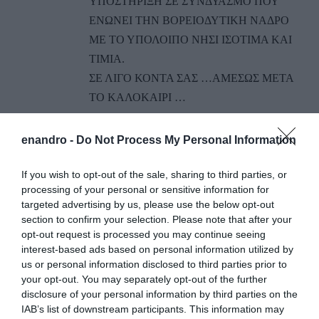
ΥΠΟΣΤΗΡΙΞΗ ΣΕ ΣΥΝΔΥΑΣΜΟ ΠΟΥ
ΕΝΩΝΕΙ ΤΗΝ ΒΟΡΕΙΟΔΥΤΙΚΗ ΝΑΔΡΟ
ΜΕ ΤΟ ΥΠΟΛΟΙΠΟ ΝΗΣΙ ΙΣΟΤΙΜΑ ΚΑΙ
ΤΙΜΙΑ.
ΣΕ ΛΙΓΟ ΚΟΝΤΑ ΣΑΣ …ΑΜΕΣΩΣ ΜΕΤΑ
ΤΟ ΚΑΛΟΚΑΙΡΙ …
ΑΠΆΝΤΗΣΗ
enandro -
Do Not Process My Personal Information
ΑΦΉΣΤΕ ΈΝΑ ΣΧΌΛΙΟ
If you wish to opt-out of the sale, sharing to third parties, or
processing of your personal or sensitive information for
targeted advertising by us, please use the below opt-out
section to confirm your selection. Please note that after your
Η ηλ. διεύθυνση σας δεν δημοσιεύεται.
Τα υποχρεωτικά πεδία
opt-out request is processed you may continue seeing
σημειώνονται με
*
interest-based ads based on personal information utilized by
us or personal information disclosed to third parties prior to
your opt-out. You may separately opt-out of the further
disclosure of your personal information by third parties on the
IAB’s list of downstream participants. This information may