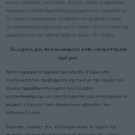
και τιυς ταξιτζήδες του Γαυρίου. Και χτες έστειλε το παρακάτω
σημείωμα, το οποίο δημοσιεύουμε με χαρά για την ωριμότητα με
την οποία οι επαγγελματίες αντέδρασαν στο πρόβλημα: πήραν
την κατάσταση στα χέρια τους και το έλυσαν. Αυτό το Γαύριο της
ωριμότητας και της ευθύνης αξίζει σε όλους – Εν Άνδρω
).
Το λιμάνι μας θα καλωσορίζει κάθε επισκέπτη στο
νησί μας
Μετά αφορμή το δημοσίευμα στο Εν Άνδρω από
αναγνώστη για προβλήματα σχετικά με την άφιξη του
πλοίου
Aqua
Blue
στο λιμάνι του Γαυρίου
κινητοποιηθήκαμε ως επαγγελματίας και καταλήξαμε σε
μερικές ενέργειες που διορθώνουν αβλεψίες που
πιθανόν έγιναν.
Είμαστε γνώστες πως το Γαύριο είναι το λιμάνι της
Άνδρου, είναι η πύλη του νησιού προς τον έξω κόσμο.