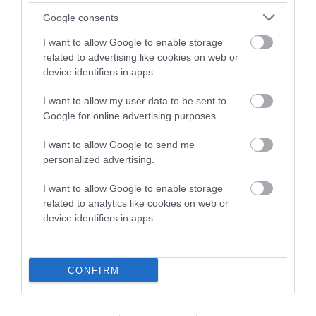
Google consents
ΠΡΟΣΟΧΗ: Πολύ υψηλός
κίνδυνος πυρκαγιάς στις
I want to allow Google to enable storage
Κυκλάδες
related to advertising like cookies on web or
device identifiers in apps.
08/08/2026
I want to allow my user data to be sent to
Φωτογραφίες-κειμήλια από
Google for online advertising purposes.
καλοκαίρια στην Άνδρο –
Από τον 19ο αιώνα μέχρι
I want to allow Google to send me
και την δεκαετία του 1970
personalized advertising.
08/08/2026
I want to allow Google to enable storage
ΟΡΜΟΣ ΚΟΡΘΙΟΥ: Όταν η
related to analytics like cookies on web or
φωτογραφία γίνεται μνήμη
device identifiers in apps.
08/08/2026
CONFIRM
ΧΩΡΟΤΑΞΙΚΟ ΓΙΑ ΤΟΝ
ΤΟΥΡΙΣΜΟ: Η φέρουσα