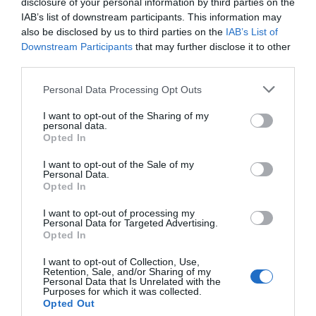
disclosure of your personal information by third parties on the
IAB’s list of downstream participants. This information may
Η Άνδρος συνεχίζει να μπαρκάρει…
also be disclosed by us to third parties on the
IAB’s List of
Downstream Participants
that may further disclose it to other
ΠΡΟΣΟΧΗ: Πολύ υψηλός κίνδυνος πυρκαγιάς στις
third parties.
Κυκλάδες
Please note that this website/app uses one or more Google
Personal Data Processing Opt Outs
ΟΡΜΟΣ ΚΟΡΘΙΟΥ: Όταν η φωτογραφία γίνεται μνήμη
services and may gather and store information including but
not limited to your visit or usage behaviour. You may click to
I want to opt-out of the Sharing of my
ΧΩΡΟΤΑΞΙΚΟ ΓΙΑ ΤΟΝ ΤΟΥΡΙΣΜΟ: Η φέρουσα
personal data.
grant or deny consent to Google and its third-party tags to
Opted In
ικανότητα στο επίκεντρο
use your data for below specified purposes in below Google
consent section.
I want to opt-out of the Sale of my
Personal Data.
Πρόσφατα Άρθρα
Opted In
I want to opt-out of processing my
Personal Data for Targeted Advertising.
Opted In
ΔΥΟ ΚΑΛΟΚΑΙΡΙΝΑ
ΔΡΩΜΕΝΑ: Όταν η νέα
I want to opt-out of Collection, Use,
Retention, Sale, and/or Sharing of my
γενιά συναντά τη
Personal Data that Is Unrelated with the
ναυτοσύνη του νησιού
Purposes for which it was collected.
Opted Out
09/08/2026