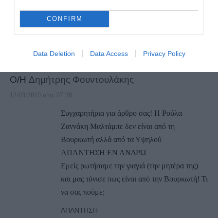
CONFIRM
3
COMMENTS
Data Deletion
Data Access
Privacy Policy
Ο/Η
Δημήτρης Φουντουλάκης
12/03/2019 στις 07:38
Συγχαρητήρια για άρθρο σας! Η Ρούλα
Ζαννάκη Μαλτάμπε δεν είναι από τη
Βουρκωτή αλλά από τα Υψηλού
ΑΠΑΝΤΗΣΗ ΕΝ ΑΝΔΡΩ
Εμείς ρωτήσαμε την γιαγιά (την μητέρα της)
και μας τόνισε πως είναι από την Βουρκωτή! Τι
να σας πούμε;
ΑΠΆΝΤΗΣΗ