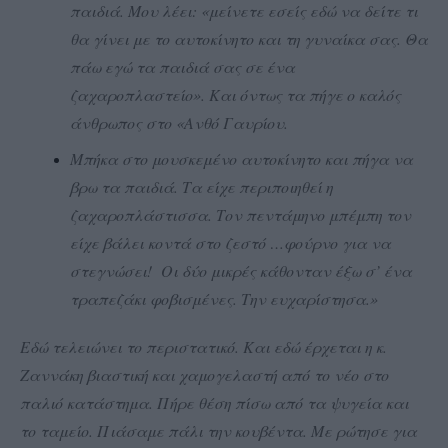
παιδιά. Μου λέει: «μείνετε εσείς εδώ να δείτε τι
θα γίνει με το αυτοκίνητο και τη γυναίκα σας. Θα
πάω εγώ τα παιδιά σας σε ένα
ζαχαροπλαστείο». Και όντως τα πήγε ο καλός
άνθρωπος στο «Ανθό Γαυρίου.
Μπήκα στο μουσκεμένο αυτοκίνητο και πήγα να
βρω τα παιδιά. Τα είχε περιποιηθεί η
ζαχαροπλάστισσα. Τον πεντάμηνο μπέμπη τον
είχε βάλει κοντά στο ζεστό …φούρνο για να
στεγνώσει! Οι δύο μικρές κάθονταν έξω σ’ ένα
τραπεζάκι φοβισμένες. Την ευχαρίστησα.»
Εδώ τελειώνει το περιστατικό. Και εδώ έρχεται η κ.
Ζαννάκη βιαστική και χαμογελαστή από το νέο στο
παλιό κατάστημα. Πήρε θέση πίσω από τα ψυγεία και
το ταμείο. Πιάσαμε πάλι την κουβέντα. Με ρώτησε για