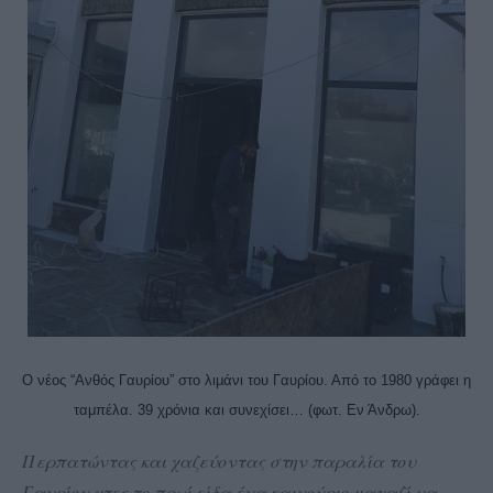
Ο νέος “Ανθός Γαυρίου” στο λιμάνι του Γαυρίου. Από το 1980 γράφει η
ταμπέλα. 39 χρόνια και συνεχίσει… (φωτ. Εν Άνδρω).
Περπατώντας και χαζεύοντας στην παραλία του
Γαυρίου χτες το πρωί είδα ένα καινούριο μαγαζί να