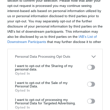
section to confirm your selection. Please note that after your
opt-out request is processed you may continue seeing
interest-based ads based on personal information utilized by
us or personal information disclosed to third parties prior to
your opt-out. You may separately opt-out of the further
disclosure of your personal information by third parties on the
IAB’s list of downstream participants. This information may
also be disclosed by us to third parties on the
IAB’s List of
Downstream Participants
that may further disclose it to other
third parties.
Please note that this website/app uses one or more Google
Personal Data Processing Opt Outs
services and may gather and store information including but
not limited to your visit or usage behaviour. You may click to
I want to opt-out of the Sharing of my
personal data.
grant or deny consent to Google and its third-party tags to
Σκεπτική η Ρούλα Ζαννάκη αναλογίζεται τα 13,5 χρόνια που πέρασαν.
Opted In
use your data for below specified purposes in below Google
Και πως μέσα σε αυτά ένας πεντάμηνος βρεγμένος μπέμπης έγινε
consent section.
I want to opt-out of the Sale of my
Personal Data.
ένας νεαρός στην προεφηβεία… (φωτ. Εν Άνδρω).
Opted In
Απάντησα:
I want to opt-out of processing my
Personal Data for Targeted Advertising.
Opted In
– «Τώρα ήρθε η σειρά μου να κάνω κάτι για εσάς την