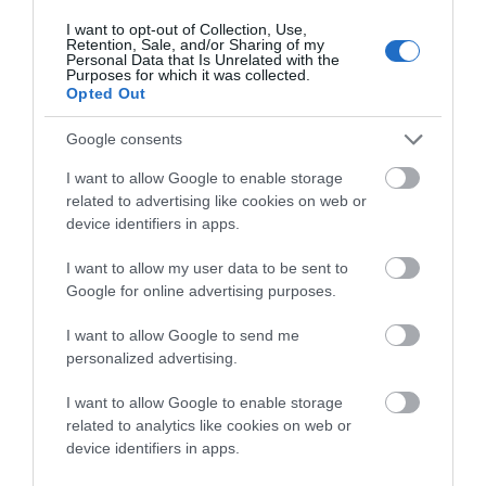
γιαγιά, που θυμάμαι, και την κόρη σας που δουλεύει στο
I want to opt-out of Collection, Use,
Retention, Sale, and/or Sharing of my
μαγαζί. Θα γράψω αύριο την μικρή αυτή ιστορία με τις
Personal Data that Is Unrelated with the
Purposes for which it was collected.
ευχαριστίες μου για εσάς και για την φιλοξενία και
Opted Out
αγάπη που δείχνουν μερικές φορές οι απλές γυναίκες
Google consents
αυτού του ωραίου νησιού σε όλους. Είθε το παράδειγμα
σας να το ακολουθούν κι άλλοι. Γιατί μόνο με
I want to allow Google to enable storage
related to advertising like cookies on web or
αλληλεγγύη, φιλοξενία κι ανοιχτή καρδιά μπορεί να
device identifiers in apps.
πάει το νησί μπροστά».
I want to allow my user data to be sent to
Google for online advertising purposes.
Post Scriptum: Αφιερωμένο στον “Ανθό Γαυρίου” που κάποτε έγινε
για εμάς Ανθός της Άνδρου. Καλορίζικο το νέο κατάστημα…
I want to allow Google to send me
personalized advertising.
I want to allow Google to enable storage
related to analytics like cookies on web or
device identifiers in apps.