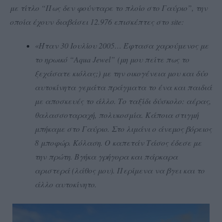
με τίτλο “Πως δεν φούνταρε το πλοίο στο Γαύριο”, την
οποία έχουν διαβάσει 12.976 επισκέπτες στο site:
«Ήταν 30 Ιουλίου 2005… Έφτασα χαρούμενος με
το ηρωικό “Αqua Jewel” (μη μου πείτε πως το
ξεχάσατε κιόλας;) με την οικογένεια μου και δύο
αυτοκίνητα γεμάτα πράγματα το ένα και παιδιά
με αποσκευές το άλλο. Το ταξίδι δύσκολο: αέρας,
θαλασσοταραχή, πολυκοσμία. Κάποια στιγμή
μπήκαμε στο Γαύριο. Στο λιμάνι ο άνεμος βόρειος
8 μποφώρ. Κόλαση. Ο καπετάν Τάσος έδεσε με
την πρώτη. Βγήκα γρήγορα και πάρκαρα
αριστερά (λάθος μου). Περίμενα να βγει και το
άλλο αυτοκίνητο.