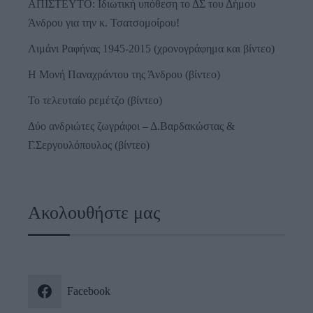
ΑΠΙΣΤΕΥΤΟ: Ιδιωτική υπόθεση το ΔΣ του Δήμου
Άνδρου για την κ. Τσατσομοίρου!
Λιμάνι Ραφήνας 1945-2015 (χρονογράφημα και βίντεο)
Η Μονή Παναχράντου της Άνδρου (βίντεο)
Το τελευταίο ρεμέτζο (βίντεο)
Δύο ανδριώτες ζωγράφοι – Δ.Βαρδακώστας &
Γ.Σεργουλόπουλος (βίντεο)
Ακολουθήστε μας
Facebook