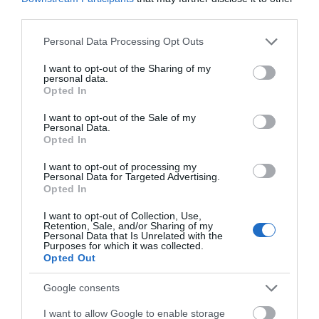
third parties.
Please note that this website/app uses one or more Google
Personal Data Processing Opt Outs
services and may gather and store information including but
not limited to your visit or usage behaviour. You may click to
I want to opt-out of the Sharing of my
personal data.
grant or deny consent to Google and its third-party tags to
Opted In
use your data for below specified purposes in below Google
consent section.
I want to opt-out of the Sale of my
Personal Data.
Opted In
ΑΦΉΣΤΕ ΈΝΑ ΣΧΌΛΙΟ
I want to opt-out of processing my
Personal Data for Targeted Advertising.
Opted In
Η ηλ. διεύθυνση σας δεν δημοσιεύεται.
Τα υποχρεωτικά πεδία
I want to opt-out of Collection, Use,
σημειώνονται με
*
Retention, Sale, and/or Sharing of my
Personal Data that Is Unrelated with the
Purposes for which it was collected.
Opted Out
Google consents
I want to allow Google to enable storage