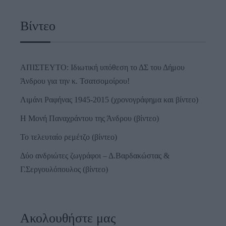
Βίντεο
ΑΠΙΣΤΕΥΤΟ: Ιδιωτική υπόθεση το ΔΣ του Δήμου
Άνδρου για την κ. Τσατσομοίρου!
Λιμάνι Ραφήνας 1945-2015 (χρονογράφημα και βίντεο)
Η Μονή Παναχράντου της Άνδρου (βίντεο)
Το τελευταίο ρεμέτζο (βίντεο)
Δύο ανδριώτες ζωγράφοι – Δ.Βαρδακώστας &
Γ.Σεργουλόπουλος (βίντεο)
Ακολουθήστε μας