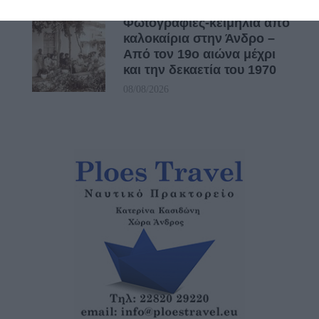
Φωτογραφίες-κειμήλια από
καλοκαίρια στην Άνδρο –
Από τον 19ο αιώνα μέχρι
και την δεκαετία του 1970
08/08/2026