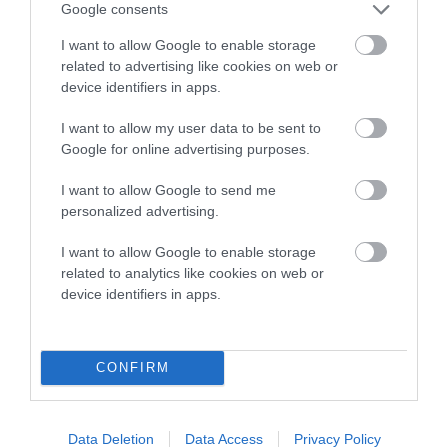
Google consents
I want to allow Google to enable storage
related to advertising like cookies on web or
ΑΠΟΔΡΑΣΕΙΣ ΣΤΗΝ
device identifiers in apps.
ΑΝΔΡΟ
09/08/2026
I want to allow my user data to be sent to
Google for online advertising purposes.
I want to allow Google to send me
ΑΝΑΚΟΙΝΩΣΕΙΣ
personalized advertising.
ΛΙΜΕΝΑΡΧΕΙΟΥ &
ΠΟΛΙΤΙΚΗΣ ΠΡΟΣΤΑΣΙΑΣ:
I want to allow Google to enable storage
Συνεχίζει το μελτέμι και ο
related to analytics like cookies on web or
κίνδυνος πυρκαγιας…
device identifiers in apps.
09/08/2026
ΔΥΟ ΚΑΛΟΚΑΙΡΙΝΑ
CONFIRM
ΔΡΩΜΕΝΑ: Όταν η νέα
γενιά συναντά τη
ναυτοσύνη του νησιού
Data Deletion
Data Access
Privacy Policy
09/08/2026