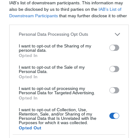
IAB’s list of downstream participants. This information may
also be disclosed by us to third parties on the
IAB’s List of
ΓΙΑ ΤΗΝ ΓΙΟΡΤΗ ΤΟΥ ΓΕΡΟΝΤΑ ΕΥΔΟΚΙΜΟΥ
Downstream Participants
that may further disclose it to other
third parties.
Φωτογραφίες-κειμήλια από καλοκαίρια στην Άνδρο –
Από τον 19ο αιώνα μέχρι και την δεκαετία του 1970
Please note that this website/app uses one or more Google
Personal Data Processing Opt Outs
services and may gather and store information including but
Η Άνδρος συνεχίζει να μπαρκάρει…
not limited to your visit or usage behaviour. You may click to
I want to opt-out of the Sharing of my
personal data.
grant or deny consent to Google and its third-party tags to
ΤΟ ΜΕΓΑΛΥΤΕΡΟ ΠΑΝΗΓΥΡΙ ΤΗΣ ΑΝΔΡΟΥ: Του
Opted In
use your data for below specified purposes in below Google
Σωτήρος στην Άρνη!…
consent section.
I want to opt-out of the Sale of my
Personal Data.
ΟΡΜΟΣ ΚΟΡΘΙΟΥ: Όταν η φωτογραφία γίνεται μνήμη
Opted In
I want to opt-out of processing my
Personal Data for Targeted Advertising.
Πρόσφατα Άρθρα
Opted In
I want to opt-out of Collection, Use,
Retention, Sale, and/or Sharing of my
Personal Data that Is Unrelated with the
ΓΙΑ ΤΗΝ ΓΙΟΡΤΗ ΤΟΥ
Purposes for which it was collected.
ΓΕΡΟΝΤΑ ΕΥΔΟΚΙΜΟΥ
Opted Out
10/08/2026