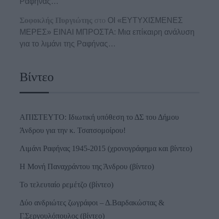
Ραφήνας…
Σοφοκλής Πυργιώτης
στο
ΟΙ «ΕΥΤΥΧΙΣΜΕΝΕΣ
ΜΕΡΕΣ» ΕΙΝΑΙ ΜΠΡΟΣΤΑ: Μια επίκαιρη ανάλυση
για το λιμάνι της Ραφήνας…
Βίντεο
ΑΠΙΣΤΕΥΤΟ: Ιδιωτική υπόθεση το ΔΣ του Δήμου
Άνδρου για την κ. Τσατσομοίρου!
Λιμάνι Ραφήνας 1945-2015 (χρονογράφημα και βίντεο)
Η Μονή Παναχράντου της Άνδρου (βίντεο)
Το τελευταίο ρεμέτζο (βίντεο)
Δύο ανδριώτες ζωγράφοι – Δ.Βαρδακώστας &
Γ.Σεργουλόπουλος (βίντεο)