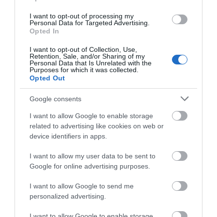
I want to opt-out of processing my
Personal Data for Targeted Advertising.
Opted In
I want to opt-out of Collection, Use,
Retention, Sale, and/or Sharing of my
Personal Data that Is Unrelated with the
Purposes for which it was collected.
Opted Out
Google consents
Προτεινόμενα άρθρα
I want to allow Google to enable storage
related to advertising like cookies on web or
device identifiers in apps.
I want to allow my user data to be sent to
Φωτογραφίες-κειμήλια από καλοκαίρια στην Άνδρο –
Google for online advertising purposes.
Από τον 19ο αιώνα μέχρι και την δεκαετία του 1970
I want to allow Google to send me
ΟΡΜΟΣ ΚΟΡΘΙΟΥ: Όταν η φωτογραφία γίνεται μνήμη
personalized advertising.
Η Άνδρος συνεχίζει να μπαρκάρει…
I want to allow Google to enable storage