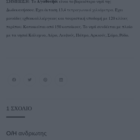
Αγαθονήσι
ΣΗΜΕΙΩΣΗ: Το
είναι το βορειότερο νησί της
Δωδεκανήσσου. Έχει έκταση 13,4
τετραγωνικά χιλιόμετρα
. Έχει
μονάδες ιχθυοκαλλιέργειας και τουριστική υποδομή με 120 κλίνες
περίπου. Κατοικείται από 150 κατοίκους. Το νησί συνδέεται με πλοίο
με τα νησιά Κάλυμνο, Λέρο, Λειψούς, Πάτμο, Αρκιούς, Σάμο, Ρόδο.
1
ΣΧΌΛΙΟ
Ο/Η
ανδριωτης