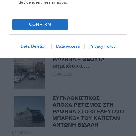
device identifiers in apps.
05/08/2026
Η Φιλαρμονική του
CONFIRM
Μουσικού Συλλόγου
Άνδρου τίμησε τον
μοναδικό Γιώργο Κατσαρό
Data Deletion
Data Access
Privacy Policy
05/08/2026
ΡΑΦΗΝΑ – ΘΕΟΥΤΑ
σημειώσατε…
05/08/2026
ΣΥΓΚΛΟΝΙΣΤΙΚΟΣ
ΑΠΟΧΑΙΡΕΤΙΣΜΟΣ ΣΤΗ
ΡΑΦΗΝΑ ΣΤΟ «ΤΕΛΕΥΤΑΙΟ
ΜΠΑΡΚΟ» ΤΟΥ ΚΑΠΕΤΑΝ
ΑΝΤΩΝΗ ΒΙΔΑΛΗ
05/08/2026