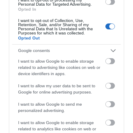
Personal Data for Targeted Advertising.
Η ΥΔΡΟΦΟΡΑ ΤΟΥ ΕΠΑΡΧΕΙΟΥ ΧΑΘΗΚΕ! ΟΠΩΣ
Opted In
ΧΑΘΗΚΑΝ ΚΑΙ ΟΙ ΑΣΦΑΛΤΟΣΤΡΩΣΕΙΣ ΤΟΥ
I want to opt-out of Collection, Use,
ΕΠΑΡΧΕΙΟΥ! ΟΙ ΕΥΘΥΝΕΣ ΟΜΩΣ
Retention, Sale, and/or Sharing of my
Personal Data that Is Unrelated with the
ΠΑΡΑΜΕΝΟΥΝ…
Purposes for which it was collected.
Opted Out
ΑΠΟΚΛΕΙΣΤΙΚΟ: «ΕΤΣΙ ΑΝΑΚΑΛΥΨΑ ΤΟ
Google consents
ΣΗΜΑΝΤΙΚΟ ΑΡΧΑΙΟ ΝΑΥΑΓΙΟ ΤΗΣ ΑΝΔΡΟΥ!…»
I want to allow Google to enable storage
ΑΝΟΙΧΤΗ ΕΠΙΣΤΟΛΗ ΠΑΛΑΙΟΠΟΛΗΣ: Προς K.
related to advertising like cookies on web or
Μητσοτάκη, N. Κακλαμάνη, K. Χατζηδάκη
device identifiers in apps.
I want to allow my user data to be sent to
Πρόσφατα Άρθρα
Google for online advertising purposes.
I want to allow Google to send me
personalized advertising.
Η νεολαία της Άνδρου είναι
εδώ. Χρειάζεται όμως
I want to allow Google to enable storage
ευκαιρίες για να φανεί.
related to analytics like cookies on web or