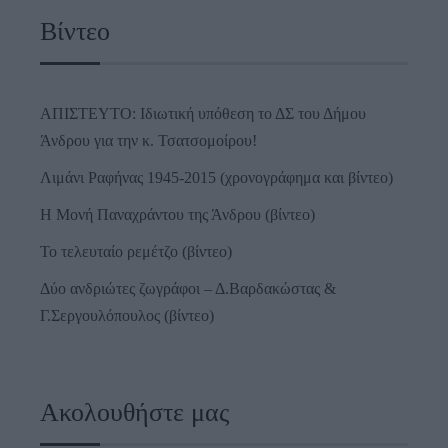
Βίντεο
ΑΠΙΣΤΕΥΤΟ: Ιδιωτική υπόθεση το ΔΣ του Δήμου
Άνδρου για την κ. Τσατσομοίρου!
Λιμάνι Ραφήνας 1945-2015 (χρονογράφημα και βίντεο)
Η Μονή Παναχράντου της Άνδρου (βίντεο)
Το τελευταίο ρεμέτζο (βίντεο)
Δύο ανδριώτες ζωγράφοι – Δ.Βαρδακώστας &
Γ.Σεργουλόπουλος (βίντεο)
Ακολουθήστε μας