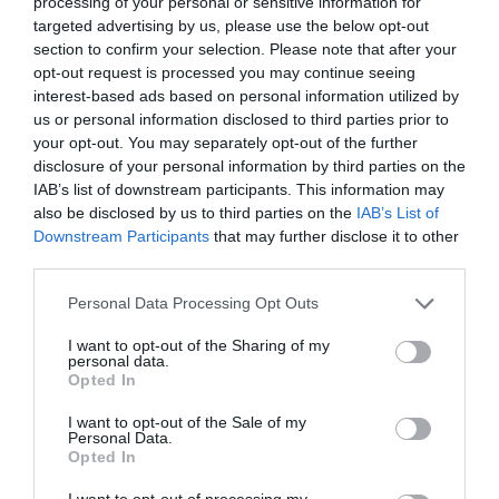
processing of your personal or sensitive information for
targeted advertising by us, please use the below opt-out
section to confirm your selection. Please note that after your
opt-out request is processed you may continue seeing
interest-based ads based on personal information utilized by
us or personal information disclosed to third parties prior to
your opt-out. You may separately opt-out of the further
disclosure of your personal information by third parties on the
IAB’s list of downstream participants. This information may
also be disclosed by us to third parties on the
IAB’s List of
Downstream Participants
that may further disclose it to other
third parties.
Προτεινόμενα άρθρα
Please note that this website/app uses one or more Google
Personal Data Processing Opt Outs
services and may gather and store information including but
not limited to your visit or usage behaviour. You may click to
I want to opt-out of the Sharing of my
personal data.
grant or deny consent to Google and its third-party tags to
Opted In
Η Φιλαρμονική του Μουσικού Συλλόγου Άνδρου τίμησε
use your data for below specified purposes in below Google
consent section.
τον μοναδικό Γιώργο Κατσαρό
I want to opt-out of the Sale of my
Personal Data.
Opted In
Απαράδεκτη εμπειρία στη Ραφήνα. Φωτογραφίες από
βίντεο εκείνης της ώρας…
I want to opt-out of processing my