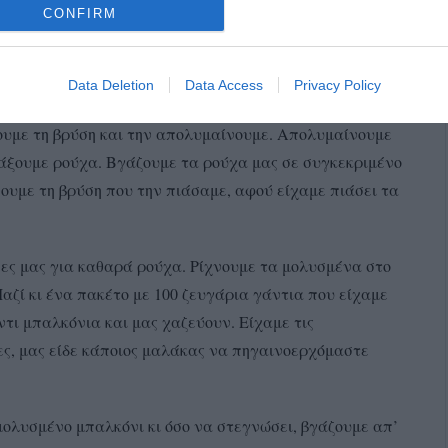
CONFIRM
Data Deletion
Data Access
Privacy Policy
ουμε τη βρύση και την απολυμαίνουμε. Απολυμαίνουμε
λλάξουμε ρούχα. Βγάζουμε τα ρούχα μας σε συγκεκριμένο
υμε τη βρύση που την πιάσαμε, αφού είχαμε πιάσει τα
ες μας για καθαρά ρούχα. Ρίχνουμε τα μολυσμένα στο
αζί κι ένα πακέτο με 100 ζευγάρια γάντια που είχαμε
τι μπαλκόνια και μας χαζεύουν. Είχαμε τις
ες, μας είδε κάποιος μαλάκας να πηγαινοερχόμαστε
ολυσμένο μπαλκόνι κι όσο να στεγνώσει, βγάζουμε απ’