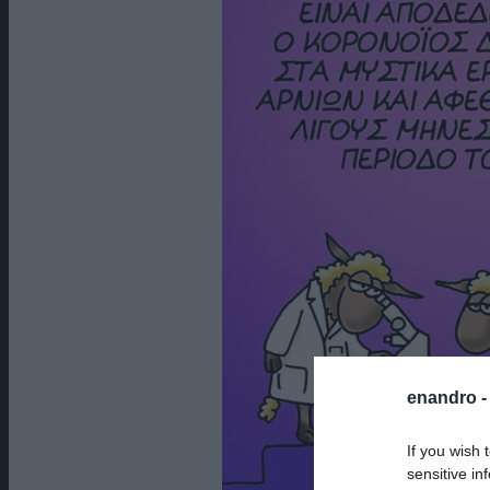
enandro 
If you wish 
sensitive in