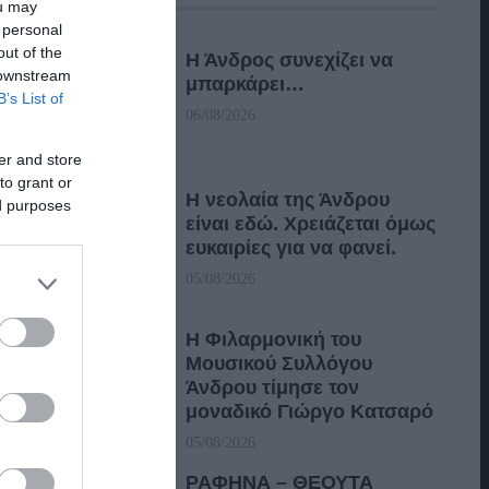
ou may
 personal
out of the
Η Άνδρος συνεχίζει να
 downstream
μπαρκάρει…
B’s List of
06/08/2026
er and store
to grant or
Η νεολαία της Άνδρου
ed purposes
είναι εδώ. Χρειάζεται όμως
ευκαιρίες για να φανεί.
05/08/2026
Η Φιλαρμονική του
Μουσικού Συλλόγου
Άνδρου τίμησε τον
μοναδικό Γιώργο Κατσαρό
05/08/2026
ΡΑΦΗΝΑ – ΘΕΟΥΤΑ