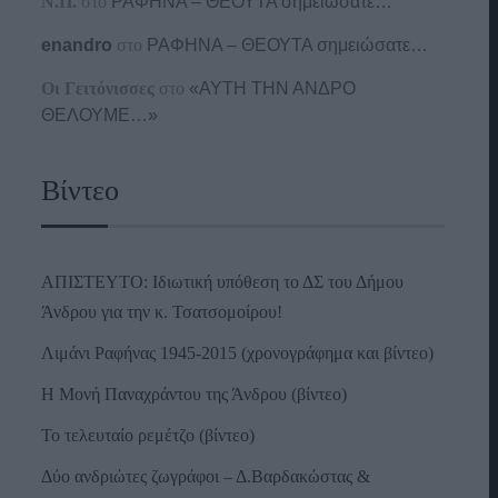
Ν.Π.
στο
ΡΑΦΗΝΑ – ΘΕΟΥΤΑ σημειώσατε…
enandro
στο
ΡΑΦΗΝΑ – ΘΕΟΥΤΑ σημειώσατε…
Οι Γειτόνισσες
στο
«ΑΥΤΗ ΤΗΝ ΑΝΔΡΟ
ΘΕΛΟΥΜΕ…»
Βίντεο
ΑΠΙΣΤΕΥΤΟ: Ιδιωτική υπόθεση το ΔΣ του Δήμου
Άνδρου για την κ. Τσατσομοίρου!
Λιμάνι Ραφήνας 1945-2015 (χρονογράφημα και βίντεο)
Η Μονή Παναχράντου της Άνδρου (βίντεο)
Το τελευταίο ρεμέτζο (βίντεο)
Δύο ανδριώτες ζωγράφοι – Δ.Βαρδακώστας &