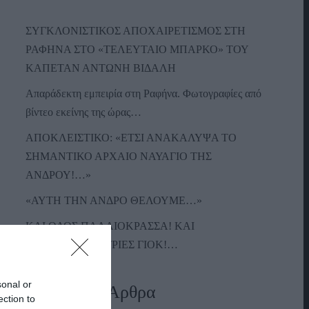
ΣΥΓΚΛΟΝΙΣΤΙΚΟΣ ΑΠΟΧΑΙΡΕΤΙΣΜΟΣ ΣΤΗ
ΡΑΦΗΝΑ ΣΤΟ «ΤΕΛΕΥΤΑΙΟ ΜΠΑΡΚΟ» ΤΟΥ
ΚΑΠΕΤΑΝ ΑΝΤΩΝΗ ΒΙΔΑΛΗ
Απαράδεκτη εμπειρία στη Ραφήνα. Φωτογραφίες από
βίντεο εκείνης της ώρας…
ΑΠΟΚΛΕΙΣΤΙΚΟ: «ΕΤΣΙ ΑΝΑΚΑΛΥΨΑ ΤΟ
ΣΗΜΑΝΤΙΚΟ ΑΡΧΑΙΟ ΝΑΥΑΓΙΟ ΤΗΣ
ΑΝΔΡΟΥ!…»
«ΑΥΤΗ ΤΗΝ ΑΝΔΡΟ ΘΕΛΟΥΜΕ…»
ΚΑΙ ΟΔΟΣ ΠΑΛΑIΟΚΡΑΣΣΑ! ΚΑΙ
ΑΝΕΜΟΓΕΝΝΗΤΡΙΕΣ ΓΙΟΚ!…
sonal or
Πρόσφατα Άρθρα
ection to