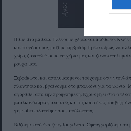
Πάμε στο μπάνιο. Πλένουμε χέρια και πρόσωπο. Κλείν
και τα χέρια μας μαζί με τη βρύση. Πρέπει όμως να α
χώρο, ξαναπλένουμε τα χέρια μας και ξανα-απολυμαίνο
ρούχα μας.
Ξεβράκωτοι και απολυμασμένοι τρέχουμε στις ντουλάπ
πλυντήριο και βγαίνουμε στο μπαλκόνι για τα ψώνια. Μ
αγοράσει από την προηγούμενη. Έχουν βγει στα απέναν
μπαλκονόπορτες ανοικτές και τις κουρτίνες τραβηγμέν
γυμνοί κι ειδοποίησε τους υπόλοιπους.
Βάζουμε από ένα ζευγάρι γάντια. Σφουγγαρίζουμε το μ