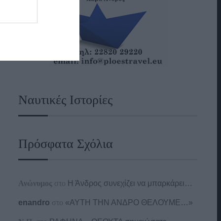
Ναυτικές Ιστορίες
Πρόσφατα Σχόλια
Ανώνυμος
στο
Η Άνδρος συνεχίζει να μπαρκάρει…
enandro
στο
«ΑΥΤΗ ΤΗΝ ΑΝΔΡΟ ΘΕΛΟΥΜΕ…»