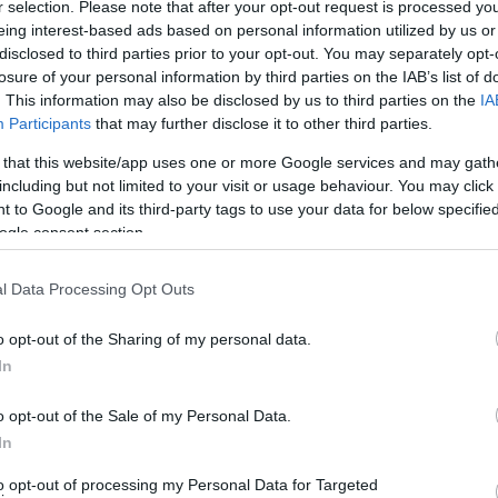
r selection. Please note that after your opt-out request is processed y
eing interest-based ads based on personal information utilized by us or
disclosed to third parties prior to your opt-out. You may separately opt-
losure of your personal information by third parties on the IAB’s list of
κείμενο. Περιγράφει με σπαρταριστό τρόπο την περιπέτεια να πας
. This information may also be disclosed by us to third parties on the
IA
ημοσιεύουμε στο σάιτ προς τέρψη όλων που τραβάμε κάτι
Participants
that may further disclose it to other third parties.
να το πούμε αλλιώς: γελάτε κάνει καλό – ΕΝ ΑΝΔΡΩ)
 that this website/app uses one or more Google services and may gath
including but not limited to your visit or usage behaviour. You may click 
ερ μάρκετ. Κατά τη διαδρομή ρίχναμε κλεφτές ματιές
 to Google and its third-party tags to use your data for below specifi
αμε με την σύντροφό μου, έχοντας αναλάβει ο καθένας
ogle consent section.
μορφούλας στα τυριά.
l Data Processing Opt Outs
ρήκαμε. Πήραμε, όμως, ένα κιβώτιο βότκα. Θα πίνουμε
ρίσαμε και τα ανεβάσαμε σπίτι. Ρίξαμε έναν καυγά στο
o opt-out of the Sharing of my personal data.
In
 χώρο να μπούμε. Τα αποθέσαμε στο μπαλκόνι. Είκοσι
μολυσμένα κι αυτά. Μολυσμένα και τα ρούχα μας. Μ’
o opt-out of the Sale of my Personal Data.
την ξύσω.
In
to opt-out of processing my Personal Data for Targeted