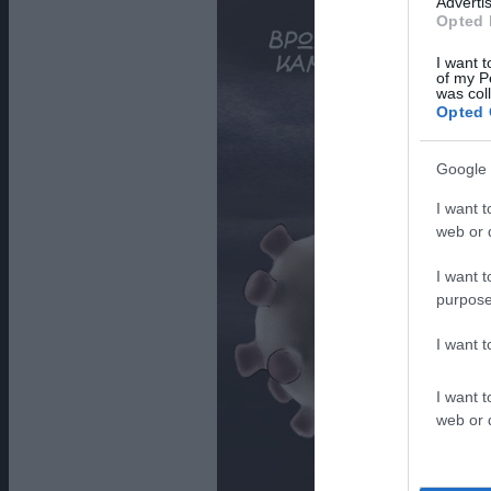
Advertis
Opted 
I want t
of my P
was col
Opted 
Google 
I want t
web or d
I want t
purpose
I want 
I want t
web or d