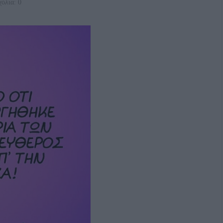
όλια: 0