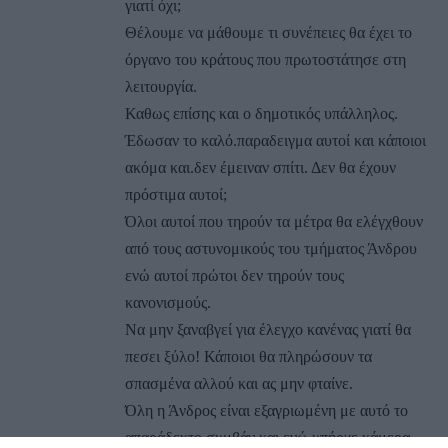
γιατί όχι;
Θέλουμε να μάθουμε τι συνέπειες θα έχει το
όργανο του κράτους που πρωτοστάτησε στη
λειτουργία.
Καθως επίσης και ο δημοτικός υπάλληλος.
Έδωσαν το καλό.παραδειγμα αυτοί και κάποιοι
ακόμα και.δεν έμειναν σπίτι. Δεν θα έχουν
πρόστιμα αυτοί;
Όλοι αυτοί που τηρούν τα μέτρα θα ελέγχθουν
από τους αστυνομικούς του τμήματος Άνδρου
ενώ αυτοί πρώτοι δεν τηρούν τους
κανονισμούς.
Να μην ξαναβγεί για έλεγχο κανένας γιατί θα
πεσει ξύλο! Κάποιοι θα πληρώσουν τα
σπασμένα αλλού και ας μην φταίνε.
Όλη η Άνδρος είναι εξαγριωμένη με αυτό το
απαράδεκτο συμβάν και ενώ υπήρχε κάμερα