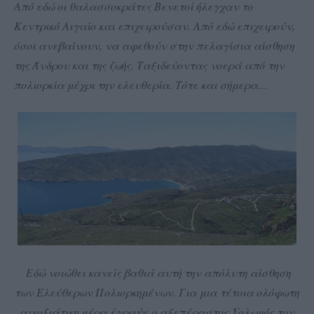
Από εδώ οι θαλασσοκράτες Βενετοί ήλεγχαν το
Κεντρικό Αιγαίο και επιχειρούσαν. Από εδώ επιχειρούν,
όσοι ανεβαίνουν, να αφεθούν στην πελαγίσια αίσθηση
της Άνδρου και της ζωής. Ταξιδεύοντας νοερά από την
πολιορκία μέχρι την ελευθερία. Τότε και σήμερα…
Εδώ νοιώθει κανείς βαθιά αυτή την απόλυτη αίσθηση
των Ελεύθερων Πολιορκημένων. Για μια τέτοια ολόφωτη
ανοιξιάτικη μέρα έγραψε ο αξεπέραστος Σολωμός τον