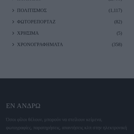
ΠΟΛΙΤΙΣΜΟΣ
(1,117)
ΦΩΤΟΡΕΠΟΡΤΑΖ
(82)
ΧΡΗΣΙΜΑ
(5)
ΧΡΟΝΟΓΡΑΦΗΜΑΤΑ
(358)
ΕΝ ΆΝΔΡΩ
Όσοι φίλοι θέλουν, μπορούν να στείλουν κείμενα,
φωτογραφίες, παρατηρήσεις, απαντήσεις κλπ στην ηλεκτρονική