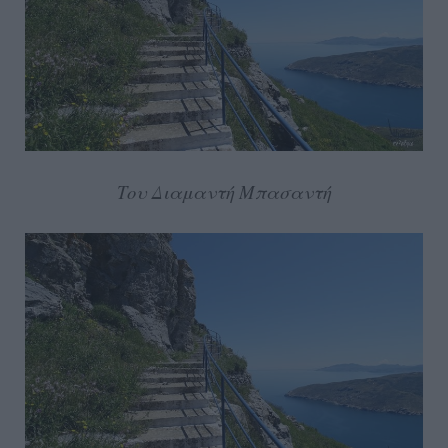
Του Διαμαντή Μπασαντή