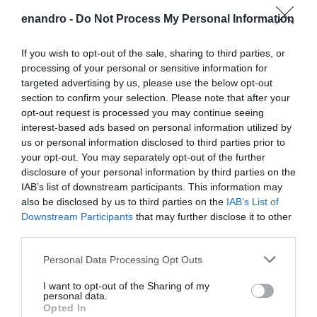
και αναμετάδοση και άρα εις γνώση τους οτι θα
enandro -
Do Not Process My Personal Information
μαθαινονταν.
If you wish to opt-out of the sale, sharing to third parties, or
ΑΠΆΝΤΗΣΗ
processing of your personal or sensitive information for
targeted advertising by us, please use the below opt-out
section to confirm your selection. Please note that after your
Ο/Η
Δημ. Σπύρου
opt-out request is processed you may continue seeing
interest-based ads based on personal information utilized by
19/04/2020 στις 15:47
us or personal information disclosed to third parties prior to
Aυτή η φωτό με τη Παναγιά την Αγριδιώτισσα
your opt-out. You may separately opt-out of the further
disclosure of your personal information by third parties on the
και τη Γυάρο στο βάθος είναι όλα τα λεφτά.
IAB’s list of downstream participants. This information may
Χριστός Ανέστη, Χρόνια Πολλά.
also be disclosed by us to third parties on the
IAB’s List of
Downstream Participants
that may further disclose it to other
ΑΠΆΝΤΗΣΗ
third parties.
Please note that this website/app uses one or more Google
Personal Data Processing Opt Outs
ΑΦΉΣΤΕ ΈΝΑ ΣΧΌΛΙΟ
services and may gather and store information including but
not limited to your visit or usage behaviour. You may click to
I want to opt-out of the Sharing of my
personal data.
grant or deny consent to Google and its third-party tags to
Opted In
use your data for below specified purposes in below Google