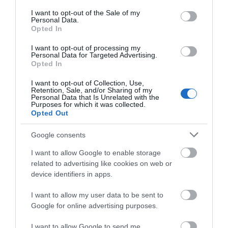
Η ηλ. διεύθυνση σας δεν δημοσιεύεται.
Τα υποχρεωτικά πεδία
consent section.
I want to opt-out of the Sale of my
σημειώνονται με
*
Personal Data.
Opted In
I want to opt-out of processing my
Personal Data for Targeted Advertising.
Opted In
I want to opt-out of Collection, Use,
Retention, Sale, and/or Sharing of my
Personal Data that Is Unrelated with the
Purposes for which it was collected.
Opted Out
Google consents
I want to allow Google to enable storage
related to advertising like cookies on web or
device identifiers in apps.
I want to allow my user data to be sent to
Google for online advertising purposes.
Αποθήκευσε το όνομά μου, email, και τον ιστότοπο μου σε
αυτόν τον πλοηγό για την επόμενη φορά που θα σχολιάσω.
I want to allow Google to send me