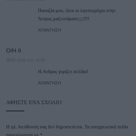
Παναζία μου, όλοι οι λιγνιτωρύχοι στην
Άντρος μαζευτήκανε;;;;!!!!
ΑΠΆΝΤΗΣΗ
Ο/Η
8
08/07/2020 στις 10:09
Η Ανδρος γυρίζει σελίδα!
ΑΠΆΝΤΗΣΗ
ΑΦΉΣΤΕ ΈΝΑ ΣΧΌΛΙΟ
Η ηλ. διεύθυνση σας δεν δημοσιεύεται.
Τα υποχρεωτικά πεδία
σημειώνονται με
*