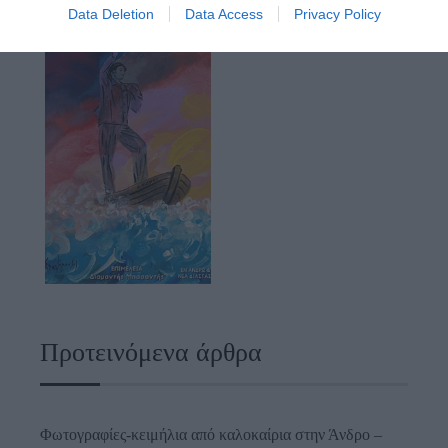
Data Deletion
Data Access
Privacy Policy
Προτεινόμενα άρθρα
Φωτογραφίες-κειμήλια από καλοκαίρια στην Άνδρο –