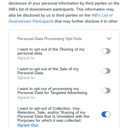
disclosure of your personal information by third parties on the
IAB’s list of downstream participants. This information may
also be disclosed by us to third parties on the
IAB’s List of
Downstream Participants
that may further disclose it to other
third parties.
Please note that this website/app uses one or more Google
Personal Data Processing Opt Outs
services and may gather and store information including but
not limited to your visit or usage behaviour. You may click to
I want to opt-out of the Sharing of my
personal data.
grant or deny consent to Google and its third-party tags to
Opted In
use your data for below specified purposes in below Google
consent section.
I want to opt-out of the Sale of my
Personal Data.
Opted In
I want to opt-out of processing my
Personal Data for Targeted Advertising.
Opted In
I want to opt-out of Collection, Use,
Retention, Sale, and/or Sharing of my
Personal Data that Is Unrelated with the
Purposes for which it was collected.
Opted Out