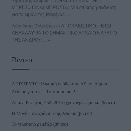
Δημήτρης Σπύρου
στο
ΟΙ «ΕΥΤΥΧΙΣΜΕΝΕΣ
ΜΕΡΕΣ» ΕΙΝΑΙ ΜΠΡΟΣΤΑ: Μια επίκαιρη ανάλυση
για το λιμάνι της Ραφήνας…
Αθανάσιος Τσίντζας
στο
ΑΠΟΚΛΕΙΣΤΙΚΟ: «ΕΤΣΙ
ΑΝΑΚΑΛΥΨΑ ΤΟ ΣΗΜΑΝΤΙΚΟ ΑΡΧΑΙΟ ΝΑΥΑΓΙΟ
ΤΗΣ ΑΝΔΡΟΥ!…»
Βίντεο
ΑΠΙΣΤΕΥΤΟ: Ιδιωτική υπόθεση το ΔΣ του Δήμου
Άνδρου για την κ. Τσατσομοίρου!
Λιμάνι Ραφήνας 1945-2015 (χρονογράφημα και βίντεο)
Η Μονή Παναχράντου της Άνδρου (βίντεο)
Το τελευταίο ρεμέτζο (βίντεο)