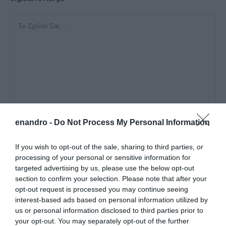
enandro -
Do Not Process My Personal Information
If you wish to opt-out of the sale, sharing to third parties, or
processing of your personal or sensitive information for
targeted advertising by us, please use the below opt-out
section to confirm your selection. Please note that after your
Αποθήκευσε το όνομά μου, email, και τον ιστότοπο μου σε
opt-out request is processed you may continue seeing
interest-based ads based on personal information utilized by
αυτόν τον πλοηγό για την επόμενη φορά που θα σχολιάσω.
us or personal information disclosed to third parties prior to
your opt-out. You may separately opt-out of the further