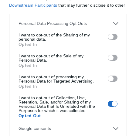
Downstream Participants
that may further disclose it to other
ΑΠΆΝΤΗΣΗ
third parties.
Please note that this website/app uses one or more Google
Personal Data Processing Opt Outs
Ο/Η
Καλή αρχή!!
services and may gather and store information including but
not limited to your visit or usage behaviour. You may click to
I want to opt-out of the Sharing of my
03/09/2020 στις 11:48
personal data.
grant or deny consent to Google and its third-party tags to
Opted In
use your data for below specified purposes in below Google
Το ελικόπτερο είναι τετραθέσιο και ανήκει σε
consent section.
I want to opt-out of the Sale of my
ανδριώτικη επιχείρηση που δραστηριοποιείται
Personal Data.
στον χώρο.
Opted In
I want to opt-out of processing my
ΑΠΑΝΤΗΣΗ ΕΝ ΑΝΔΡΩ
Personal Data for Targeted Advertising.
Opted In
Αυτές οι πληροφορίες έφτασαν σε εμάς…
Πάντως δεν μοιαζει με τετραθέσιο. Διθέσιο
I want to opt-out of Collection, Use,
Retention, Sale, and/or Sharing of my
είναι…
Personal Data that Is Unrelated with the
Purposes for which it was collected.
ΑΠΆΝΤΗΣΗ
Opted Out
Google consents
Ο/Η
Ανωνύμως