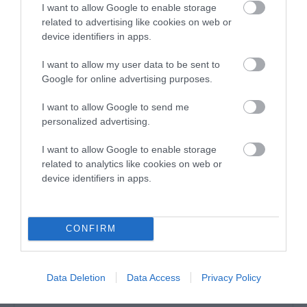
I want to allow Google to enable storage
03/09/2020 στις 11:48
related to advertising like cookies on web or
device identifiers in apps.
Πολύ πράσινο είχε το Γαύριο το
I want to allow my user data to be sent to
2016…………….
Google for online advertising purposes.
ΑΠΆΝΤΗΣΗ
I want to allow Google to send me
personalized advertising.
ΑΦΉΣΤΕ ΈΝΑ ΣΧΌΛΙΟ
I want to allow Google to enable storage
related to analytics like cookies on web or
device identifiers in apps.
Η ηλ. διεύθυνση σας δεν δημοσιεύεται.
Τα υποχρεωτικά πεδία
σημειώνονται με
*
CONFIRM
Data Deletion
Data Access
Privacy Policy