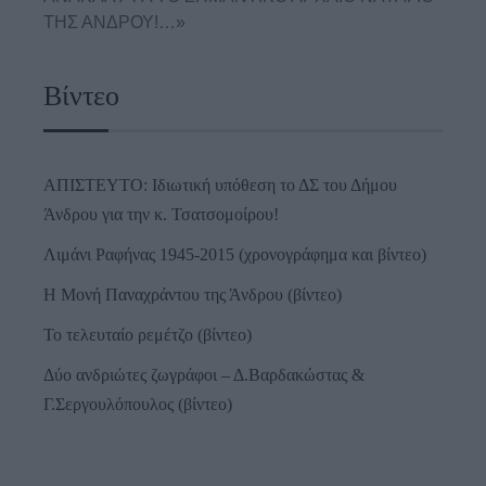
ΤΗΣ ΑΝΔΡΟΥ!…»
Βίντεο
ΑΠΙΣΤΕΥΤΟ: Ιδιωτική υπόθεση το ΔΣ του Δήμου
Άνδρου για την κ. Τσατσομοίρου!
Λιμάνι Ραφήνας 1945-2015 (χρονογράφημα και βίντεο)
Η Μονή Παναχράντου της Άνδρου (βίντεο)
Το τελευταίο ρεμέτζο (βίντεο)
Δύο ανδριώτες ζωγράφοι – Δ.Βαρδακώστας &
Γ.Σεργουλόπουλος (βίντεο)