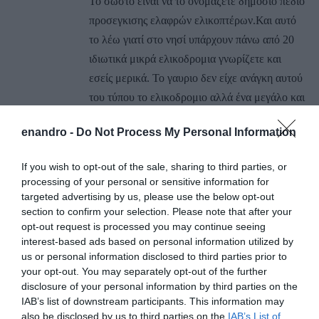
Το σωστό είναι να το ονομάζετε δημόσιο πεδίο
προσεγκισης ελαφρών ελικοπτέρων.Και αυτό
το λέω γιατί στο νησί υπάρχουν πάνω από 20
ιδιωτικά μικρά ελικοδρομια γνωρίζετε και
εσείς μερικά. Το γαυριο δεν είχε ανάγκη αυτού
του τύπου το ελικοδρομιο αλλά ένα μεγάλο και
σωστό ελικοδρόμιο.Και ρωτάω για να
enandro -
Do Not Process My Personal Information
ρωτήσετε και εσείς.Μπορει εκεί να
προσεγγίσει ένα βαρεου τύπου ελικόπτερο
If you wish to opt-out of the sale, sharing to third parties, or
όπως NH 90 η σούπερ πούμα η σικορσκι η να
processing of your personal or sensitive information for
μην σας αναφέρω ένα σινουκ ελικόπτερα
targeted advertising by us, please use the below opt-out
section to confirm your selection. Please note that after your
δηλαδή που μεταφέρουν ενισχύσεις εάν
opt-out request is processed you may continue seeing
χρειαστεί αλλά και ασθενείς .Καλό είναι
interest-based ads based on personal information utilized by
λοιπόν και σωστό να γίνει μια δοκιμή
us or personal information disclosed to third parties prior to
προσέγγισης από ένα κανονικό ελικόπτερο και
your opt-out. You may separately opt-out of the further
disclosure of your personal information by third parties on the
όχι από κουνούπια μεταφοράς τουριστών για
IAB’s list of downstream participants. This information may
να πιστοποιηθεί ως κατάλληλο η οχι
also be disclosed by us to third parties on the
IAB’s List of