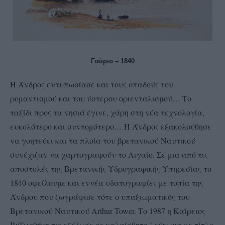
Γαύριο – 1840
Η Άνδρος εντυπωσίασε και τους οπαδούς του
ρομαντισμού και του ύστερου οριενταλισμού… Το
ταξίδι προς τα νησιά έγινε, χάρη στη νέα τεχνολογία,
ευκολότερο και συντομότερο… Η Άνδρος εξακολούθησε
να γοητεύει και τα πλοία του βρετανικού Ναυτικού
συνέχιζαν να χαρτογραφούν το Αιγαίο. Σε μια από τις
αποστολές της Βρετανικής Υδρογραφικής Υπηρεσίας το
1840 οφείλουμε και εννέα υδατογραφίες με τοπία της
Άνδρου που ζωγράφισε τότε ο υπαξιωματικός του
Bρετανικού Ναυτικού Αrthur Tower. Το 1987 η Καΐρειος
Βιβλιοθήκη τις εξέδωσε σε καλαίσθητο λεύκωμα με τίτλο