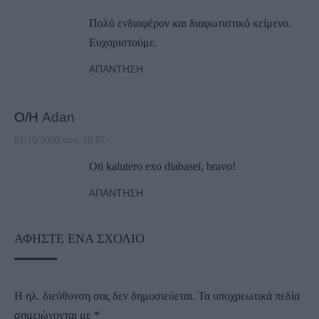
Πολύ ενδιαφέρον και διαφωτιστικό κείμενο.
Ευχαριστούμε.
ΑΠΆΝΤΗΣΗ
Ο/Η
Adan
01/10/2020 στις 10:07
Oti kalutero exo diabasei, bravo!
ΑΠΆΝΤΗΣΗ
ΑΦΉΣΤΕ ΈΝΑ ΣΧΌΛΙΟ
Η ηλ. διεύθυνση σας δεν δημοσιεύεται.
Τα υποχρεωτικά πεδία
σημειώνονται με
*