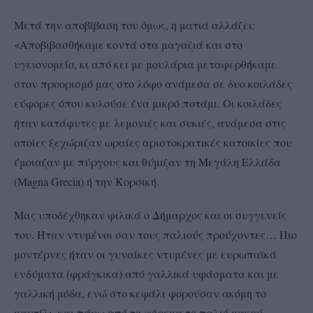
Μετά την αποβίβαση του όμως, η ματιά αλλάζει:
«Αποβιβασθήκαμε κοντά στα μαγαζιά και στο
υγειονομείο, κι από κει με μουλάρια μεταφερθήκαμε
στον προορισμό μας στο λόφο ανάμεσα σε δυο κοιλάδες
εύφορες όπου κυλούσε ένα μικρό ποτάμι. Οι κοιλάδες
ήταν κατάφυτες με λεμονιές και συκιές, ανάμεσα στις
οποίες ξεχώριζαν ωραίες αριστοκρατικές κατοικίες που
έμοιαζαν με πύργους και θύμιζαν τη Μεγάλη Ελλάδα
(Magna Grecia) ή την Κορσική.
Μας υποδέχθηκαν φιλικά ο Δήμαρχος και οι συγγενείς
του. Ήταν ντυμένοι σαν τους παλιούς προύχοντες… Πιο
μοντέρνες ήταν οι γυναίκες ντυμένες με ευρωπαϊκά
ενδύματα (φράγκικα) από γαλλικά υφάσματα και με
γαλλική μόδα, ενώ στο κεφάλι φορούσαν ακόμη το
μαντίλι, και πάνω από το φόρεμα το παλιό μακρύ