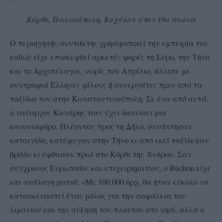
Κόρθι, Παλαιόπολη, Κοχύλου στον 19ο αιώνα
Ο περιηγητής-συντάκτης χρησιμοποιεί την εμπειρία του
καθώς είχε επισκεφθεί αρκετές φορές τη Σύρο, την Τήνο
και το Αρχιπέλαγος, νωρίς τον Απρίλιο, άλλοτε με
συντροφιά Έλληνες φίλους ή συνεργάτες πριν από τα
ταξίδια του στην Κωνσταντινούπολη. Σε ένα από αυτά,
ο ναύαρχος Κανάρης τους έχει δανείσει μια
κανονιοφόρο. Πλέοντας προς τη Δήλο, συνάντησαν
καταιγίδα, κατέφυγαν στην Τήνο κι από εκεί ταξίδεψαν
βράδυ κι έφθασαν πρωί στο Κόρθι της Άνδρου. Σαν
σύγχρονος Ευρωπαίος και επιχειρηματίας, ο Βuchon είχε
και ανάλογη ματιά: «Με 100.000 δρχ. θα ήταν εύκολο να
κατασκευαστεί ένας μόλος για την ασφάλεια του
λιμανιού και την αύξηση του πλούτου στο νησί, αλλά ο