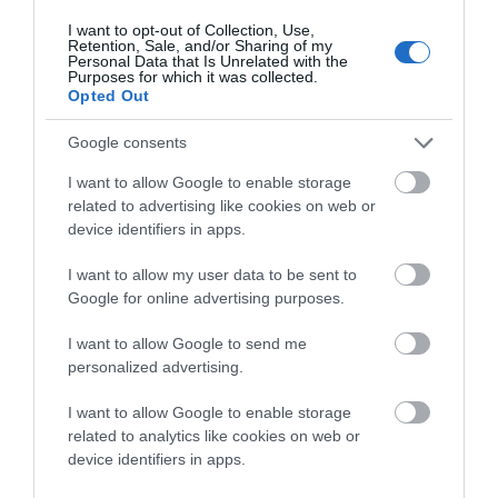
Ελληνίδων. Ύστερα η ηρωική Τήνος, η άπληστη και
I want to opt-out of Collection, Use,
θαυμαστή Μύκονος σαν να κρατά δεμένη τη Δήλο, το
Retention, Sale, and/or Sharing of my
Personal Data that Is Unrelated with the
περιπλανώμενο νησί του Απόλλωνα, η Γυάρος, θλιβερός
Purposes for which it was collected.
Opted Out
βράχος, τόσο φρικτός που ο Τιβέριος τη διάλεξε για τόπο
εξορίας. Παρακάτω η πλούσια Νάξος, η Πάρος με το
Google consents
λευκό μάρμαρο και η αδελφή της, η Αντίπαρος, με το
I want to allow Google to enable storage
ξακουστό σπήλαιο, η εύφορη Σίφνος και η Τζια, πατρίδα
related to advertising like cookies on web or
του Σιμωνίδη. Ο αέρας είναι τόσο ελαφρύς που
device identifiers in apps.
απλώνοντας το χέρι σου μπορείς να αγγίξεις μια από τις
I want to allow my user data to be sent to
Κυκλάδες. Χιλιοτραγουδισμένες είναι σαν
Google for online advertising purposes.
μαργαριταρένιο περιδέραιο γύρω από τον ορίζοντα που
I want to allow Google to send me
λάμπει στο χρυσαφί φως». Kαι η νέα του ταυτότητα
personalized advertising.
αποκαλύπτεται με πάθος: «Ξαφνικά νοιώθω
I want to allow Google to enable storage
«φιλέλληνας» και δεν με νοιάζει αν οι Έλληνες μου
related to analytics like cookies on web or
προσάψουν, όπως γενικά για κάθε ξένο φιλέλληνα, ότι
device identifiers in apps.
είμαι εύπιστος, αφελής ή ανόητος».