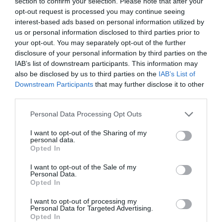
section to confirm your selection. Please note that after your
opt-out request is processed you may continue seeing
interest-based ads based on personal information utilized by
us or personal information disclosed to third parties prior to
your opt-out. You may separately opt-out of the further
disclosure of your personal information by third parties on the
IAB’s list of downstream participants. This information may
also be disclosed by us to third parties on the
IAB’s List of
Downstream Participants
that may further disclose it to other
third parties.
Please note that this website/app uses one or more Google
Personal Data Processing Opt Outs
services and may gather and store information including but
not limited to your visit or usage behaviour. You may click to
I want to opt-out of the Sharing of my
Χώρα – 1840
personal data.
grant or deny consent to Google and its third-party tags to
Opted In
use your data for below specified purposes in below Google
Το 1879, ο Joseph Reinach, επιβάτης στο πλοίο Donnai, έχει
consent section.
I want to opt-out of the Sale of my
μόλις περάσει τα Δαρδανέλια… Πλησιάζοντας το
Personal Data.
Opted In
κεντρικό Αιγαίο, η έμπνευση επανέρχεται: «Και να!
Πρώτα η γλυκειά Άνδρος, το νησί των ωραίων γυναικών
I want to opt-out of processing my
Personal Data for Targeted Advertising.
που διατηρούν όλη την αγνότητα των αρχαίων
Opted In