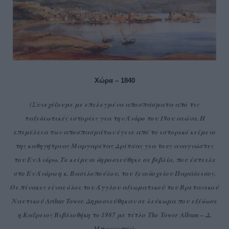
Χώρα – 1840
(Συνεχίζουμε με επιλεγμένα αποσπάσματα από τις
ταξιδιωτικές ιστορίες για την Άνδρο του 19ου αιώνα. Η
επιμέλεια των αποσπασμάτων έγινε από το ιστορικό κείμενο
της καθηγήτριας Μαργαρίτας Δρίτσας για τους αναγνώστες
του Εν Ανδρω. Το κείμενο δημοσιεύθηκε σε βιβλίο, που έστειλε
στο Εν Άνδρω η κ. Βασιλοπούλου, του ξενοδοχείου Παράδεισος.
Οι πίνακες είναι όλοι του Άγγλου αξιωματικού του Bρετανικού
Ναυτικού Αrthur Tower. Δημοσιεύθηκαν σε λεύκωμα που εξέδωσε
η Καΐρειος Βιβλιοθήκη το 1987 με τίτλο The Tower Album – Δ.
Μπασαντής).