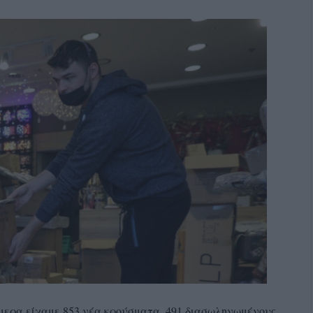
ήμερα είχαμε 853 νέα κρούσματα, 491 διασωληνωμένους