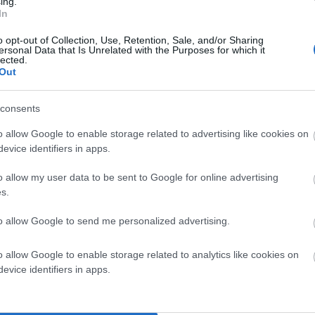
ing.
In
συναντήσεις σε μικρούς χώρους με χορούς και
ούσκα σε όλες τις γιορτές. Να μη συμμετάσχουν σε
o opt-out of Collection, Use, Retention, Sale, and/or Sharing
ersonal Data that Is Unrelated with the Purposes for which it
lected.
Out
a-magiorkini-metra-hristoygennon
consents
o allow Google to enable storage related to advertising like cookies on
evice identifiers in apps.
o allow my user data to be sent to Google for online advertising
s.
to allow Google to send me personalized advertising.
o allow Google to enable storage related to analytics like cookies on
evice identifiers in apps.