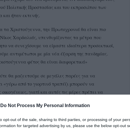
γού Πολιτικής Προστασίας και του εκπροσώπου των
 και ήταν εκτενής.
α τα Χριστούγεννα, την Πρωτοχρονιά θα είναι πιο
 Νίκος Χαρδαλιάς, υπενθυμίζοντας τα μέτρα που
τητο να συνεχίσουμε να είμαστε ιδιαίτερα προσεκτικοί,
ούμε αντιμέτωποι με μία νέα έξαρση της πανδημίας.
ριστούγεννα φέτος θα είναι διαφορετικά»
ύτε θα μαζευτούμε σε μεγάλες παρέες για να
τι «γύρω από το γιορτινό τραπέζι μπορούν να
 οικογένειες, γιατί και αυτές τις μέρες πρέπει να
μας».
-
Do Not Process My Personal Information
 10:00 το βράδυ μέχρι τις 5:00 το πρωί θα συνεχίσει να
to opt-out of the sale, sharing to third parties, or processing of your per
κάποια εξαίρεση για την παραμονή και την ημέρα των
formation for targeted advertising by us, please use the below opt-out s