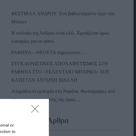
ΦΕΣΤΙΒΑΛ ΑΝΔΡΟΥ: Ένα βαθυστόχαστο έργο του
Μπέκετ
Η νεολαία της Άνδρου είναι εδώ. Χρειάζεται όμως
ευκαιρίες για να φανεί.
ΡΑΦΗΝΑ – ΘΕΟΥΤΑ σημειώσατε…
ΣΥΓΚΛΟΝΙΣΤΙΚΟΣ ΑΠΟΧΑΙΡΕΤΙΣΜΟΣ ΣΤΗ
ΡΑΦΗΝΑ ΣΤΟ «ΤΕΛΕΥΤΑΙΟ ΜΠΑΡΚΟ» ΤΟΥ
ΚΑΠΕΤΑΝ ΑΝΤΩΝΗ ΒΙΔΑΛΗ
Απαράδεκτη εμπειρία στη Ραφήνα. Φωτογραφίες από
την αναχώρηση εκείνης της ώρας…
Πρόσφατα Άρθρα
sonal or
ection to