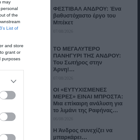
ou may
ΦΕΣΤΙΒΑΛ ΑΝΔΡΟΥ: Ένα
 personal
out of the
βαθυστόχαστο έργο του
 downstream
Μπέκετ
B’s List of
07/08/2026
er and store
ΤΟ ΜΕΓΑΛΥΤΕΡΟ
to grant or
ΠΑΝΗΓΥΡΙ ΤΗΣ ΑΝΔΡΟΥ:
ed purposes
Του Σωτήρος στην
Άρνη!…
07/08/2026
ΟΙ «ΕΥΤΥΧΙΣΜΕΝΕΣ
ΜΕΡΕΣ» ΕΙΝΑΙ ΜΠΡΟΣΤΑ:
Μια επίκαιρη ανάλυση για
το λιμάνι της Ραφήνας…
06/08/2026
Η Άνδρος συνεχίζει να
μπαρκάρει…