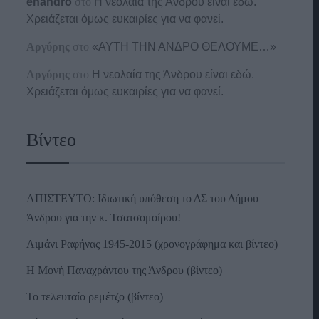
enandro
στο
Η νεολαία της Άνδρου είναι εδώ.
Χρειάζεται όμως ευκαιρίες για να φανεί.
Αργύρης
στο
«ΑΥΤΗ ΤΗΝ ΑΝΔΡΟ ΘΕΛΟΥΜΕ…»
Αργύρης
στο
Η νεολαία της Άνδρου είναι εδώ.
Χρειάζεται όμως ευκαιρίες για να φανεί.
Βίντεο
ΑΠΙΣΤΕΥΤΟ: Ιδιωτική υπόθεση το ΔΣ του Δήμου
Άνδρου για την κ. Τσατσομοίρου!
Λιμάνι Ραφήνας 1945-2015 (χρονογράφημα και βίντεο)
Η Μονή Παναχράντου της Άνδρου (βίντεο)
Το τελευταίο ρεμέτζο (βίντεο)