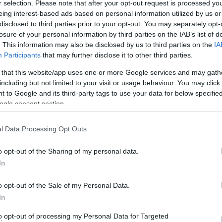
r selection. Please note that after your opt-out request is processed y
eing interest-based ads based on personal information utilized by us or
 μηχανισμοί θα είναι παντού και ιδιαίτερα κατά τις
disclosed to third parties prior to your opt-out. You may separately opt-
losure of your personal information by third parties on the IAB’s list of
δυ με 5:00 το πρωί», ενώ ξεκαθάρισε ότι φέτος τα
. This information may also be disclosed by us to third parties on the
IA
, καθώς τα πάντα θα είναι διαφορετικά.»
Participants
that may further disclose it to other third parties.
 that this website/app uses one or more Google services and may gath
 υπενθύμισε ότι θα λειτουργούν μόνο τα Χριστούγεννα,
including but not limited to your visit or usage behaviour. You may click 
ιτρέπεται ένας πιστός ανά 15 τ.μ. με μέγιστο αριθμό 25
 to Google and its third-party tags to use your data for below specifi
τόμων για μητροπολιτικούς ναούς. Υποχρεωτική είναι η
ogle consent section.
l Data Processing Opt Outs
 Μαγιορκίνης είπε: «Στην Ελλάδα παρατηρείται μείωση
o opt-out of the Sharing of my personal data.
 στο ΕΣΥ, όμως η κατάσταση παραμένει δύσκολη». Και
In
ο από την Αττική. Στην Αττική παρατηρείται 15%
 Θεσσαλονίκη μέχρι και 28% μείωση από την
o opt-out of the Sale of my Personal Data.
αι τρεις φορές υψηλότερο από την Αττική».
In
to opt-out of processing my Personal Data for Targeted
ρα, όμως η συρρίκνωσή της είναι αργή και δύσκολη.