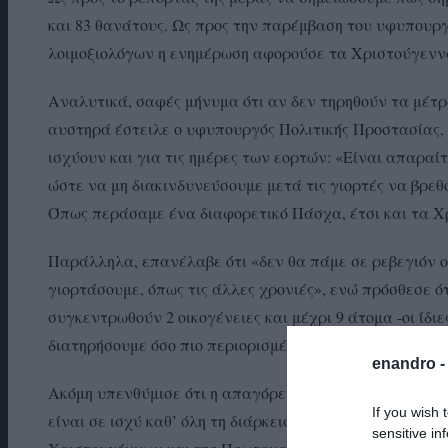
και 83 θανάτους. Ως προς την παρέμβαση του υφυπουρ
λοιμοξιολόγων η ενημέρωση αφορούσε τα Χριστούγεννα
Αναλυτικά, σαφές μήνυμα ότι αν δεν τηρηθούν τα μέτρ
αυστηρά έστειλε ο υφυπουργός Πολιτικής Προστασίας,
ισχύουν και για τις ημέρες των εορτών: «Είναι απαραί
ώστε να μη διακινδυνεύσουμε μετά τις γιορτές να βρεθ
Όπως περάσαμε ένα διαφορετικό Πάσχα, έτσι και τα Χ
Παράλληλα, επανέλαβε ότι «δεν θα πάμε σε ρεβεγιόν ο
γιορτάσουμε, όπως τις άλλες χρονιές», ενώ πρόσθεσε ό
συγκεντρωθούν 2 οικογένειες και μέχρι 9 άτομα -οι ίδιες
διατηρήσουμε όσο πιο περιορισμένο γίνεται τον κύκλο 
enandro 
Ακόμη υπενθύμισε ότι η απαγόρευση κυκλοφορίας από τις
If you wish 
είναι σε ισχύ καθ’ όλη τη διάρκεια των εορτών, χωρίς 
sensitive in