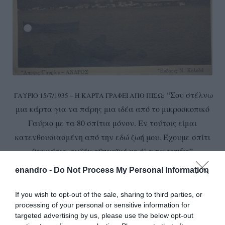
“Σου στέλνω
ΓΑΥΡΙΟ 15/7/1935 – Η ΚΑΡΤΑ ΓΡΑΦΕΙ ΑΠΟ ΠΙΣΩ:
μια κάρτα για να πάρης μια ιδέα από το μικροσκοπικό
Γαύριο με τα 80 σπίτια μόνον. Εν τούτοις είμαι
κατενθουσιασμένη από την εδώ ζωή μου. Έχουμε σπίτι
θαυμάσιο, σχδόν αθηναϊκό με όλα τα comfor.”
enandro -
Do Not Process My Personal Information
If you wish to opt-out of the sale, sharing to third parties, or
processing of your personal or sensitive information for
targeted advertising by us, please use the below opt-out