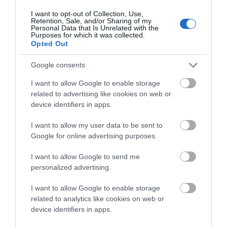
I want to opt-out of Collection, Use,
Retention, Sale, and/or Sharing of my
Personal Data that Is Unrelated with the
Purposes for which it was collected.
Opted Out
Google consents
I want to allow Google to enable storage
related to advertising like cookies on web or
device identifiers in apps.
: “Εδώ στο
I want to allow my user data to be sent to
H ΚΑΡΤΑ ΕΙΝΑΙ ΤΟΥ 1953 ΚΑΙ ΓΡΑΦΕΙ ΑΠΟ ΠΙΣΩ
Google for online advertising purposes.
ωραιότατο Μπατσί (μηδέν υγρασία) περνάμε θαύμα.
Παρέες ένα σωρό. Φθήνεια ασυναγώνιστη.”
I want to allow Google to send me
personalized advertising.
I want to allow Google to enable storage
related to analytics like cookies on web or
device identifiers in apps.