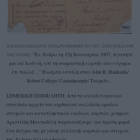
Η ΠΑΡΑΠΑΝΩ ΚΑΡΤΑ ΤΑΧΥΔΡΟΜΗΘΗΚΕ ΤΟ 1907. ΣΤΗΝ ΠΙΣΩ ΟΨΗ
“Εν Άνδρω τη 12η Ιανουαρίου 1907, Αγαπητέ
ΤΗΣ ΓΡΑΦΕΙ:
μοι υιέ Ιωάννη, επί τη ονομαστική εωρτήν σου εύχομαι
έτι πολλά…” Η κάρτα εστάλη στον John R. Haidoulis/
Robert College/ Conastinouple/ Τουρκία…
ΣΗΜΕΙΩΣΗ ΕΠΙΜΕΛΗΤΗ: Από το ανεξάντλητο και
σπουδαίο αρχείο του κορθιανού συλλέκτη ωραίων
στιγμών και καταπληκτικών εικόνων, καρτών, μνημών,
Αριστείδη Μανταδέλη παρουσιάζουμε για πρώτη φορά
ένα δείγμα της μεγάλης συλλογής καρτών και στιγμών
της Άνδρου άλλων εποχών.