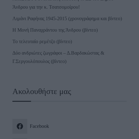
Άνδρου για την κ. Τσατσομοίρου!
Λιμάνι Ραφήνας 1945-2015 (χρονογράφημα και βίντεο)
Η Μονή Παναχράντου της Άνδρου (βίντεο)
Το τελευταίο ρεμέτζο (βίντεο)
Δύο ανδριώτες ζωγράφοι – Δ.Βαρδακώστας &
Γ.Σεργουλόπουλος (βίντεο)
Ακολουθήστε μας
Facebook