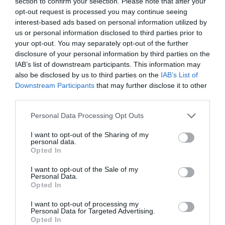
section to confirm your selection. Please note that after your
opt-out request is processed you may continue seeing
interest-based ads based on personal information utilized by
us or personal information disclosed to third parties prior to
your opt-out. You may separately opt-out of the further
disclosure of your personal information by third parties on the
IAB’s list of downstream participants. This information may
also be disclosed by us to third parties on the
IAB’s List of
Downstream Participants
that may further disclose it to other
: “Έλαβα
Η ΚΑΡΤΑ ΕΣΤΑΛΗ ΣΤΙΣ 20/8/1943 – ΑΠΟ ΠΙΣΩ ΓΡΑΦΕΙ
third parties.
το ωραίο σου γράμμα καλέ μου φίλε. Και σε χαιρετώ με
Please note that this website/app uses one or more Google
Personal Data Processing Opt Outs
αγάπη. Τις ωραίες φρασούλες ενός μεγάλου παιδιού:
services and may gather and store information including but
Και από την υπέροχη φυσικήν ακροπελαγίσια πνοή η
not limited to your visit or usage behaviour. You may click to
I want to opt-out of the Sharing of my
personal data.
grant or deny consent to Google and its third-party tags to
θεία βραδιά… Πάντα δικό σου Τάκης”
Opted In
use your data for below specified purposes in below Google
consent section.
I want to opt-out of the Sale of my
ΜΠΑΤΣΙ
Personal Data.
Opted In
I want to opt-out of processing my
Personal Data for Targeted Advertising.
Opted In