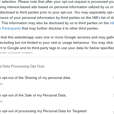
r selection. Please note that after your opt-out request is processed y
ις πλεύσεις του ως πολεμικό του αμερικάνικου ναυτικού
eing interest-based ads based on personal information utilized by us or
disclosed to third parties prior to your opt-out. You may separately opt-
ε τις πλεύσεις του στο Αιγαίο και στην Μεσόγειο ως
losure of your personal information by third parties on the IAB’s list of
. This information may also be disclosed by us to third parties on the
IA
Participants
that may further disclose it to other third parties.
 that this website/app uses one or more Google services and may gath
including but not limited to your visit or usage behaviour. You may click 
 to Google and its third-party tags to use your data for below specifi
ogle consent section.
l Data Processing Opt Outs
o opt-out of the Sharing of my personal data.
In
o opt-out of the Sale of my Personal Data.
In
to opt-out of processing my Personal Data for Targeted