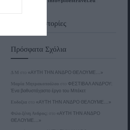
Ναυτικές Ιστορίες
Πρόσφατα Σχόλια
Δ Μ
στο
«ΑΥΤΗ ΤΗΝ ΑΝΔΡΟ ΘΕΛΟΥΜΕ…»
Μαρία Μητρακοπούλου
στο
ΦΕΣΤΙΒΑΛ ΑΝΔΡΟΥ:
Ένα βαθυστόχαστο έργο του Μπέκετ
Ευδοξια
στο
«ΑΥΤΗ ΤΗΝ ΑΝΔΡΟ ΘΕΛΟΥΜΕ…»
Φιλο-ξένη Ανδρος;
στο
«ΑΥΤΗ ΤΗΝ ΑΝΔΡΟ
ΘΕΛΟΥΜΕ…»