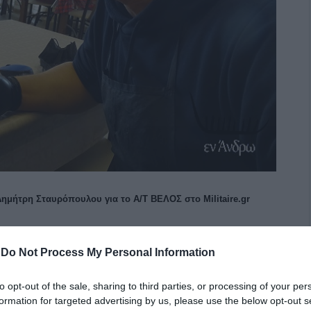
ημήτρη Σταυρόπουλου για το Α/Τ ΒΕΛΟΣ στο Militaire.gr
α πάρω take away μια μερίδα γεμιστά από την ταβέρνα
τηλέφωνο. Ήταν ο Δημήτρης Σταυρόπουλος που ρωτούσε
-
Do Not Process My Personal Information
του “Σταμάτη” ενθουσιάστηκε και ζήτησε να μιλήσει με
to opt-out of the sale, sharing to third parties, or processing of your per
όλις είχε γράψει άρθρο στην ιστοσελίδα Militaire.gr για
formation for targeted advertising by us, please use the below opt-out s
ά μίλια που είχε διασχίσει στα 49 χρόνια που έπλεε