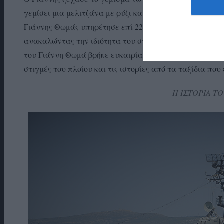
γεμίσει μια μελιτζάνα με ρύζι και την έψησε σκέτη!!! Δ
Γιάννης Θωμάς υπηρέτησε επί 22 μήνες, από το 1985 μέχ
ανακαλώντας την ιδιότητα του στην επίσημη στρατιωτ
του Γιάννη Θωμά βρήκε ευκαιρία να του το θυμίσει. Κι ά
στιγμές του πλοίου και τις ιστορίες από τα ταξίδια πο
Η ΙΣΤΟΡΙΑ ΤΟ