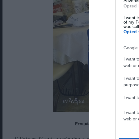
Advertis
Opted 
I want t
of my P
was col
Opted 
Google 
I want t
web or d
I want t
purpose
I want 
I want t
web or d
Ετοιμάζοντας τα γεμιστά. Πάνω α
Ο Γιάννης ξέχασε το γέμισμα των γεμιστών κι άρχισε τ