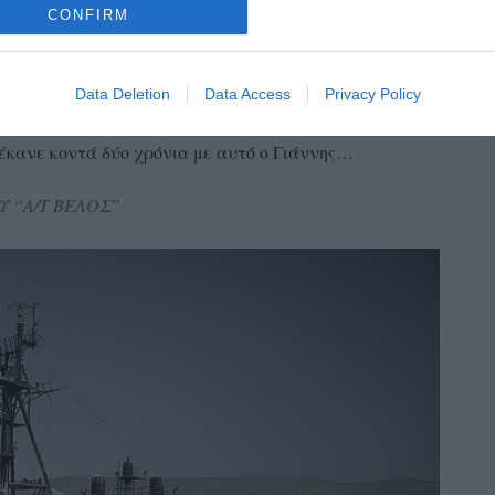
CONFIRM
ικαιολογημένη η συγκίνηση γιατί στο πλοίο αυτό ο
ρι το 1987, ως μάγειρας (εσχαρεύς όπως λέει ο ίδιος
ική ορολογία). Ο Δημήτρης Σταυρόπουλος παλιόφιλος
Data Deletion
Data Access
Privacy Policy
ρχισε μια συζήτηση δίχως τέλος για τις ιστορικές
υ έκανε κοντά δύο χρόνια με αυτό ο Γιάννης…
Υ “Α/Τ ΒΕΛΟΣ”