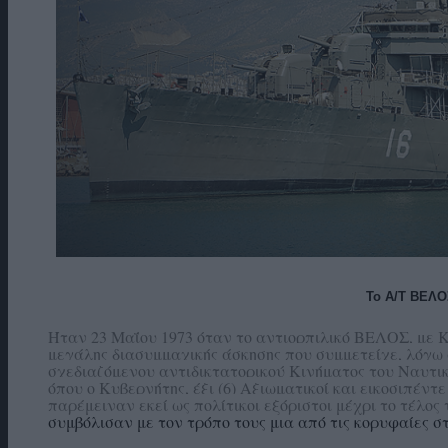
Το Α/Τ ΒΕΛΟ
Ήταν 23 Μαΐου 1973 όταν το αντιορπιλικό ΒΕΛΟΣ, με
μεγάλης διασυμμαχικής άσκησης που συμμετείχε, λόγω
σχεδιαζόμενου αντιδικτατορικού Κινήματος του Ναυτικ
όπου ο Κυβερνήτης, έξι (6) Αξιωματικοί και εικοσιπέντ
παρέμειναν εκεί ως πολίτικοι εξόριστοι μέχρι το τέλος 
συμβόλισαν με τον τρόπο τους μια από τις κορυφαίες 