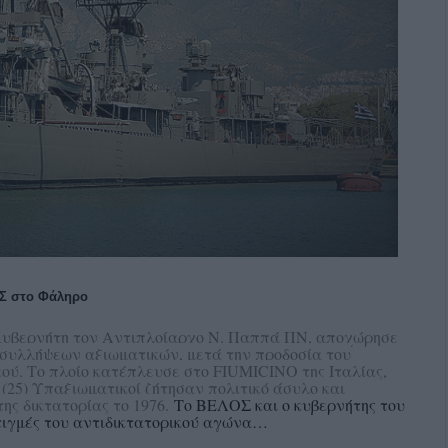
Σ στο Φάληρο
 Κυβερνήτη τον Αντιπλοίαρχο Ν. Παππά ΠΝ, αποχώρησε
 συλλήψεων αξιωματικών, μετά την προδοσία του
ού. Το πλοίο κατέπλευσε στο FIUMICINO της Ιταλίας,
ε (25) Υπαξιωματικοί ζήτησαν πολιτικό άσυλο και
της δικτατορίας το 1976.
Το ΒΕΛΟΣ και ο κυβερνήτης του
στιγμές του αντιδικτατορικού αγώνα…