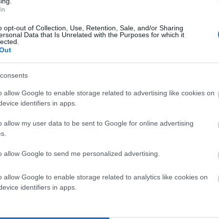
ing.
In
o opt-out of Collection, Use, Retention, Sale, and/or Sharing
ersonal Data that Is Unrelated with the Purposes for which it
lected.
Out
consents
o allow Google to enable storage related to advertising like cookies on
evice identifiers in apps.
o allow my user data to be sent to Google for online advertising
s.
to allow Google to send me personalized advertising.
o allow Google to enable storage related to analytics like cookies on
evice identifiers in apps.
ριστερά η… αγέμιστη μελιτζάνα!!!
ις αναμνήσεις. Και αφέθηκε σε αυτές που ξέχασε να