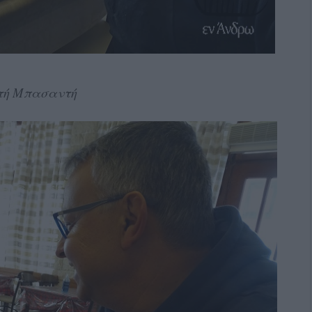
τή Μπασαντή