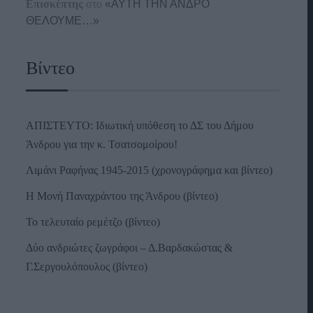
Επισκέπτης
στο
«ΑΥΤΗ ΤΗΝ ΑΝΔΡΟ
ΘΕΛΟΥΜΕ…»
Βίντεο
ΑΠΙΣΤΕΥΤΟ: Ιδιωτική υπόθεση το ΔΣ του Δήμου
Άνδρου για την κ. Τσατσομοίρου!
Λιμάνι Ραφήνας 1945-2015 (χρονογράφημα και βίντεο)
Η Μονή Παναχράντου της Άνδρου (βίντεο)
Το τελευταίο ρεμέτζο (βίντεο)
Δύο ανδριώτες ζωγράφοι – Δ.Βαρδακώστας &
Γ.Σεργουλόπουλος (βίντεο)