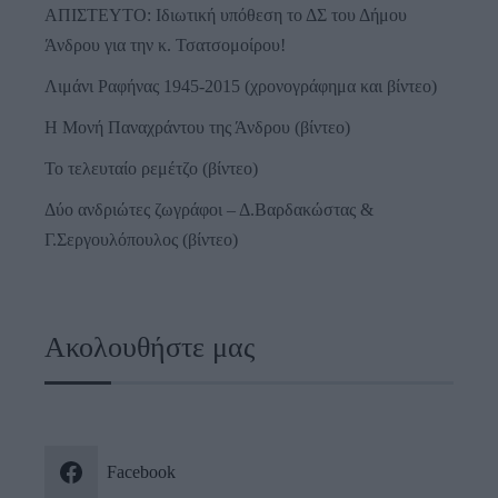
ΑΠΙΣΤΕΥΤΟ: Ιδιωτική υπόθεση το ΔΣ του Δήμου
Άνδρου για την κ. Τσατσομοίρου!
Λιμάνι Ραφήνας 1945-2015 (χρονογράφημα και βίντεο)
Η Μονή Παναχράντου της Άνδρου (βίντεο)
Το τελευταίο ρεμέτζο (βίντεο)
Δύο ανδριώτες ζωγράφοι – Δ.Βαρδακώστας &
Γ.Σεργουλόπουλος (βίντεο)
Ακολουθήστε μας
Facebook