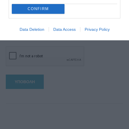
CONFIRM
Αποθήκευσε το όνομά μου, email, και τον ιστότοπο μου σε
Data Deletion
Data Access
Privacy Policy
αυτόν τον πλοηγό για την επόμενη φορά που θα σχολιάσω.