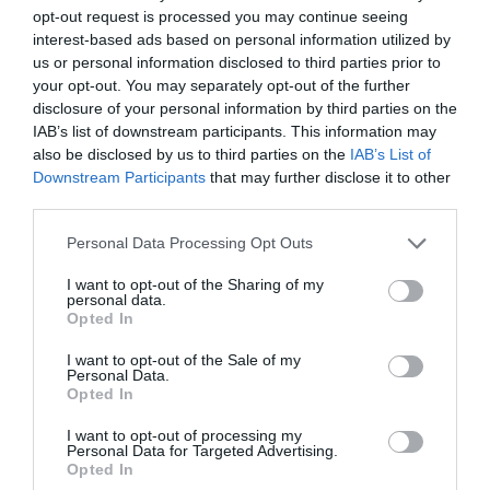
opt-out request is processed you may continue seeing
ΑΠΆΝΤΗΣΗ
interest-based ads based on personal information utilized by
us or personal information disclosed to third parties prior to
your opt-out. You may separately opt-out of the further
Ο/Η
Covid
disclosure of your personal information by third parties on the
IAB’s list of downstream participants. This information may
30/03/2021 στις 07:40
also be disclosed by us to third parties on the
IAB’s List of
Downstream Participants
that may further disclose it to other
Είδα ωραίες φωτο του κ. Σουσουδη την
third parties.
Κυριακή από την περιοχή Κορθιου. Ως γιατρός
Please note that this website/app uses one or more Google
και πολιτικός του Νησιού θα μπορούσε να μας
Personal Data Processing Opt Outs
services and may gather and store information including but
πει με τι κωδικό κινήθηκε από την Χώρα στο
not limited to your visit or usage behaviour. You may click to
I want to opt-out of the Sharing of my
personal data.
Κορθι εν μέσω πανδημίας; Έβγαλε
grant or deny consent to Google and its third-party tags to
Opted In
use your data for below specified purposes in below Google
φωτογραφίες, ξεναγήθηκε στην περιοχή, κατά
consent section.
I want to opt-out of the Sale of my
τα δικά του λεγόμενα και τις δικές του
Personal Data.
αναρτημένες φωτογραφίες και μας τα
Opted In
παρουσίασε. Είναι συμβατό όλο αυτό με την
I want to opt-out of processing my
πανδημία και τον ρόλο του;
Personal Data for Targeted Advertising.
Opted In
ΑΠΆΝΤΗΣΗ