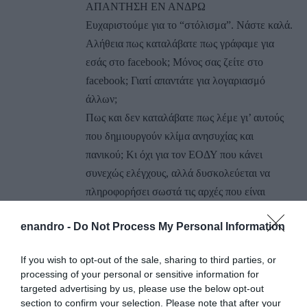
ΑΠΑΝΤΗΣΗ ΕΝ ΑΝΔΡΩ
Ευχαριστούμε για το “στόλισμα”. Νάστε καλά.
Αλήθεια πως καταλάβατε πως γράφαμε για
εσάς στο facebook; Μόνος σας ζείτε στο
facebook; Γιατί απαντάτε για λογαριασμό
άλλων;
Πως και δεν καταλάβατε πως λέμε γι’ αυτούς
που δημιουργούν κλίμα ανησυχίας και
πανικού; Κι όχι για τον ΕΟΔΥ που κάνει
συνεχώς ελέγχους, αλλά δυσκολεύεται να
πληροφορήσει σωστά τις αρχές που είναι
επιφορτισμένες για τους ελέγχους;
enandro -
Do Not Process My Personal Information
Απλά πράγματα, αλλά εσάς σας φταίμε εμείς
όπως καταλαβαίνουμε και οι
If you wish to opt-out of the sale, sharing to third parties, or
“Σουσουδοπαρωπίδες”!!! Πρωτότυπη
processing of your personal or sensitive information for
έκφραση. Νάστε καλά μας κάνατε και
targeted advertising by us, please use the below opt-out
γελάσαμε…
section to confirm your selection. Please note that after your