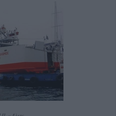
.Π. – Άλκης