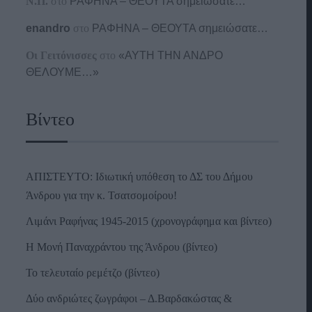
Ν.Π.
στο
ΡΑΦΗΝΑ – ΘΕΟΥΤΑ σημειώσατε…
enandro
στο
ΡΑΦΗΝΑ – ΘΕΟΥΤΑ σημειώσατε…
Οι Γειτόνισσες
στο
«ΑΥΤΗ ΤΗΝ ΑΝΔΡΟ
ΘΕΛΟΥΜΕ…»
Βίντεο
ΑΠΙΣΤΕΥΤΟ: Ιδιωτική υπόθεση το ΔΣ του Δήμου
Άνδρου για την κ. Τσατσομοίρου!
Λιμάνι Ραφήνας 1945-2015 (χρονογράφημα και βίντεο)
Η Μονή Παναχράντου της Άνδρου (βίντεο)
Το τελευταίο ρεμέτζο (βίντεο)
Δύο ανδριώτες ζωγράφοι – Δ.Βαρδακώστας &