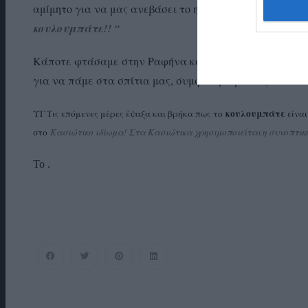
“ό
αμίμητο για να μας ανεβάσει το ηθικό:
ταν το πλοίο 
κουλουμπάτε!!
“
Κάποτε φτάσαμε στην Ραφήνα και ευχαριστήσαμε την γ
για να πάμε στα σπίτια μας, συμφωνήσαμε πως το άλλ
κουλουμπάτε
ΥΓ Τις επόμενες μέρες έψαξα και βρήκα πως το
είνα
στο
Κασιώτικο ιδίωμα! Στα Κασιώτικα χρησιμοποιείται η συνοπτι
Το .