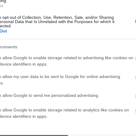
ing.
In
ατεβήκαμε στον δρόμο. Με τον Γιακουμή φτάσαμε στο
o opt-out of Collection, Use, Retention, Sale, and/or Sharing
ersonal Data that Is Unrelated with the Purposes for which it
ο δεμένο πλοίο. Κατά τις 10 το βράδυ ακούσαμε το
lected.
Out
είπαν ότι έχει μεν απαγορευτικό, αλλά ο καπετάνιος θα
πε να ξεκινήσει πάλι για Άνδρο. Χωρίς να το σκεφτούμε
consents
 ήταν “θυελλώδης”.
o allow Google to enable storage related to advertising like cookies on
evice identifiers in apps.
λο κι’ όλο. Μέσα εκτός από εμάς τους 4, ήταν και μια
 στον Κάβο Ντόρο, το πλοίο στην κυριολεξία χόρευε
o allow my user data to be sent to Google for online advertising
έωσαν τις καρέκλες και τα τραπεζάκια και μάζεψαν όλα
s.
. Η ηλικιωμένη κυρία ήταν ατάραχη και ψύχραιμη.
to allow Google to send me personalized advertising.
μας είχε κοπεί από το φόβο η λαλιά. Και μας εξήγησε ότι
o allow Google to enable storage related to analytics like cookies on
όνια είχε αλωνίσει όλα τα πελάγη. Ήταν και αυτή
evice identifiers in apps.
ας διηγούταν διάφορες ιστορίες από τα ταξίδια της και
ψαν ακόμη περισσότερο. Τότε η καπετάνισσα είπε το