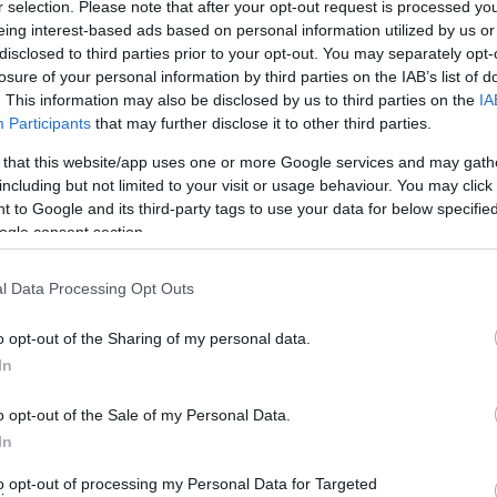
r selection. Please note that after your opt-out request is processed y
με προσεκτικά φωτιά σε ένα ξέφωτο και ζεσταίναμε το
eing interest-based ads based on personal information utilized by us or
disclosed to third parties prior to your opt-out. You may separately opt-
τωνε, οπότε εάν έβρεχε φεύγαμε, ενώ αν δεν έβρεχε
losure of your personal information by third parties on the IAB’s list of
ήναμε δυο ξαπλώστρες στην αντίθετη πλευρά. Ο Πέρις
. This information may also be disclosed by us to third parties on the
IA
στις ξαπλώστρες κολλητά του. Οι φίλοι μας ήταν ο
Participants
that may further disclose it to other third parties.
ων) και η Γιούλα Λοχαγός Υγειονομικού.
 that this website/app uses one or more Google services and may gath
including but not limited to your visit or usage behaviour. You may click 
ραμμα έλεγε ΑΝΔΡΟ. Πήγαμε στην Ραφήνα περάσαμε
 to Google and its third-party tags to use your data for below specifi
ogle consent section.
υ μας που ερχόταν μόνο το καλοκαίρι. Αφού
 Γαύριο. Μετά ανεβήκαμε σπίτι και με την κουβέντα
l Data Processing Opt Outs
αμε ολόκληρη την μέρα χωρίς να το καταλάβουμε.
o opt-out of the Sharing of my personal data.
ξει. Μαύρα σύννεφα, αέρας (δεν χρειάζεται να πω
In
σε λίγο άρχισε μια γερή καταιγίδα. Εμείς είχαμε
ρόγραμμα έλεγε πεζοπορία προς τον Φάρο. Το πλοίο θα
o opt-out of the Sale of my Personal Data.
In
ε ότι είχε απαγορευτικό, όμως όταν του είπαμε ότι
βούμε στο Γαύριο, μήπως πέσει ο αέρας και
to opt-out of processing my Personal Data for Targeted