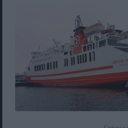
Γράφει ο Ι