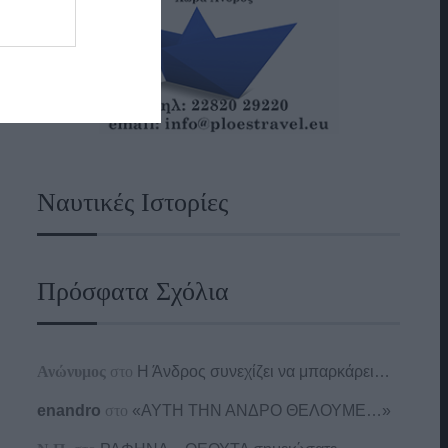
Ναυτικές Ιστορίες
Πρόσφατα Σχόλια
Ανώνυμος
στο
Η Άνδρος συνεχίζει να μπαρκάρει…
enandro
στο
«ΑΥΤΗ ΤΗΝ ΑΝΔΡΟ ΘΕΛΟΥΜΕ…»