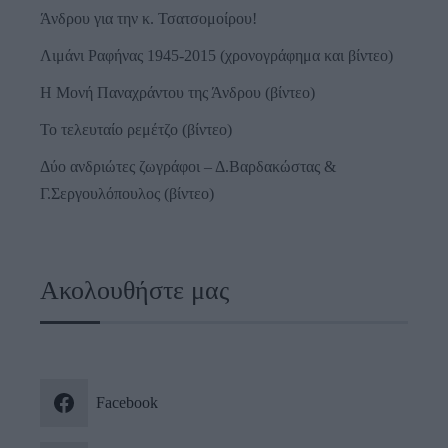
Άνδρου για την κ. Τσατσομοίρου!
Λιμάνι Ραφήνας 1945-2015 (χρονογράφημα και βίντεο)
Η Μονή Παναχράντου της Άνδρου (βίντεο)
Το τελευταίο ρεμέτζο (βίντεο)
Δύο ανδριώτες ζωγράφοι – Δ.Βαρδακώστας &
Γ.Σεργουλόπουλος (βίντεο)
Ακολουθήστε μας
Facebook