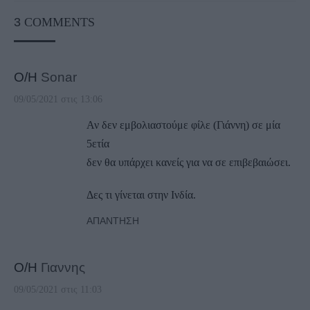
3
COMMENTS
Ο/Η
Sonar
09/05/2021 στις 13:06
Αν δεν εμβολιαστούμε φίλε (Γιάννη) σε μία
5ετία
δεν θα υπάρχει κανείς για να σε επιβεβαιώσει.
Δες τι γίνεται στην Ινδία.
ΑΠΆΝΤΗΣΗ
Ο/Η
Γιαννης
09/05/2021 στις 11:03