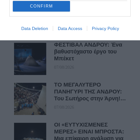
CONFIRM
Πρόσφατα Άρθρα
Data Deletion
Data Access
Privacy Policy
ΦΕΣΤΙΒΑΛ ΑΝΔΡΟΥ: Ένα
βαθυστόχαστο έργο του
Μπέκετ
07/08/2026
ΤΟ ΜΕΓΑΛΥΤΕΡΟ
ΠΑΝΗΓΥΡΙ ΤΗΣ ΑΝΔΡΟΥ:
Του Σωτήρος στην Άρνη!…
07/08/2026
ΟΙ «ΕΥΤΥΧΙΣΜΕΝΕΣ
ΜΕΡΕΣ» ΕΙΝΑΙ ΜΠΡΟΣΤΑ:
Μια επίκαιρη ανάλυση για