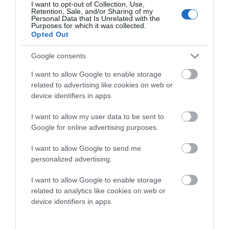
I want to opt-out of Collection, Use,
Retention, Sale, and/or Sharing of my
Personal Data that Is Unrelated with the
Purposes for which it was collected.
Opted Out
Προτεινόμενα άρθρα
Google consents
I want to allow Google to enable storage
ΦΕΣΤΙΒΑΛ ΑΝΔΡΟΥ: Ένα βαθυστόχαστο έργο του
related to advertising like cookies on web or
Μπέκετ
device identifiers in apps.
Η νεολαία της Άνδρου είναι εδώ. Χρειάζεται όμως
I want to allow my user data to be sent to
Google for online advertising purposes.
ευκαιρίες για να φανεί.
ΡΑΦΗΝΑ – ΘΕΟΥΤΑ σημειώσατε…
I want to allow Google to send me
personalized advertising.
ΣΥΓΚΛΟΝΙΣΤΙΚΟΣ ΑΠΟΧΑΙΡΕΤΙΣΜΟΣ ΣΤΗ
ΡΑΦΗΝΑ ΣΤΟ «ΤΕΛΕΥΤΑΙΟ ΜΠΑΡΚΟ» ΤΟΥ
I want to allow Google to enable storage
related to analytics like cookies on web or
ΚΑΠΕΤΑΝ ΑΝΤΩΝΗ ΒΙΔΑΛΗ
device identifiers in apps.
Απαράδεκτη εμπειρία στη Ραφήνα. Φωτογραφίες από την
αναχώρηση εκείνης της ώρας…