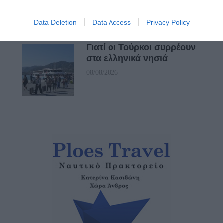
μελτέμια
08/08/2026
Data Deletion
Data Access
Privacy Policy
Γιατί οι Τούρκοι συρρέουν
στα ελληνικά νησιά
08/08/2026