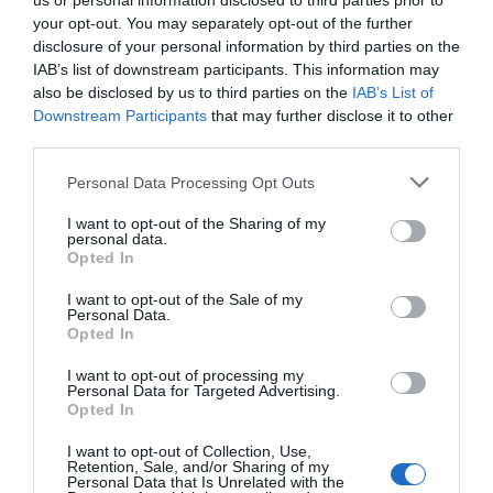
us or personal information disclosed to third parties prior to
Προτεινόμενα άρθρα
your opt-out. You may separately opt-out of the further
disclosure of your personal information by third parties on the
IAB’s list of downstream participants. This information may
also be disclosed by us to third parties on the
IAB’s List of
Η Άνδρος συνεχίζει να μπαρκάρει…
Downstream Participants
that may further disclose it to other
third parties.
Φωτογραφίες-κειμήλια από καλοκαίρια στην Άνδρο –
Please note that this website/app uses one or more Google
Από τον 19ο αιώνα μέχρι και την δεκαετία του 1970
Personal Data Processing Opt Outs
services and may gather and store information including but
ΟΡΜΟΣ ΚΟΡΘΙΟΥ: Όταν η φωτογραφία γίνεται μνήμη
not limited to your visit or usage behaviour. You may click to
I want to opt-out of the Sharing of my
personal data.
grant or deny consent to Google and its third-party tags to
Opted In
ΤΟ ΜΕΓΑΛΥΤΕΡΟ ΠΑΝΗΓΥΡΙ ΤΗΣ ΑΝΔΡΟΥ: Του
use your data for below specified purposes in below Google
Σωτήρος στην Άρνη!…
consent section.
I want to opt-out of the Sale of my
Personal Data.
ΕΚΔΗΛΩΣΕΙΣ ΤΩΝ ΗΜΕΡΩΝ: Παγοποιείο
Opted In
Μαντζαβελάκη & Καΐρειος Βιβλιοθήκη
I want to opt-out of processing my
Personal Data for Targeted Advertising.
Opted In
Πρόσφατα Άρθρα
I want to opt-out of Collection, Use,
Retention, Sale, and/or Sharing of my
Personal Data that Is Unrelated with the