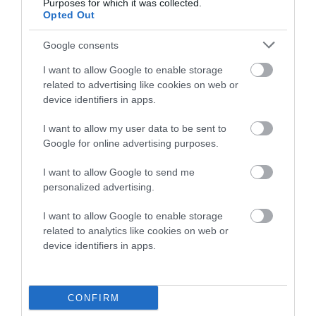
Purposes for which it was collected.
Opted Out
Φωτογραφίες-κειμήλια από
καλοκαίρια στην Άνδρο –
Google consents
Από τον 19ο αιώνα μέχρι
και την δεκαετία του 1970
I want to allow Google to enable storage
related to advertising like cookies on web or
08/08/2026
device identifiers in apps.
ΟΡΜΟΣ ΚΟΡΘΙΟΥ: Όταν η
φωτογραφία γίνεται μνήμη
I want to allow my user data to be sent to
Google for online advertising purposes.
08/08/2026
I want to allow Google to send me
personalized advertising.
ΧΩΡΟΤΑΞΙΚΟ ΓΙΑ ΤΟΝ
I want to allow Google to enable storage
ΤΟΥΡΙΣΜΟ: Η φέρουσα
related to analytics like cookies on web or
ικανότητα στο επίκεντρο
device identifiers in apps.
08/08/2026
ΛΙΜΕΝΑΡΧΕΙΟ ΑΝΔΡΟΥ:
CONFIRM
Προσοχή από την Κυριακή