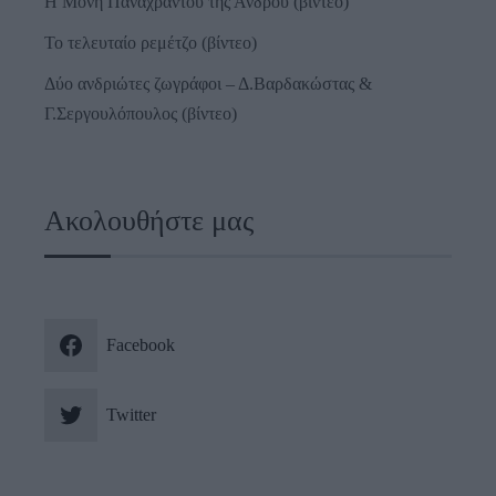
Η Μονή Παναχράντου της Άνδρου (βίντεο)
Το τελευταίο ρεμέτζο (βίντεο)
Δύο ανδριώτες ζωγράφοι – Δ.Βαρδακώστας &
Γ.Σεργουλόπουλος (βίντεο)
Ακολουθήστε μας
Facebook
Twitter