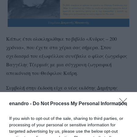
Κάπως έτσι ολοκληρώθηκε το βιβλίο «Άνδρος – 200
χρόνια», που έχετε στα χέρια σας σήμερα. Στον
σχεδιασμό του εξωφύλλου συνέβαλε ο φίλος ζωγράφος
Βαγγέλης Τζερμιάς με μια σύγχρονη ζωγραφική
απεικόνιση του Θεόφιλου Καΐρη.
Συμβολή στην έκδοση είχε ο νέος εκδότης Δημήτρης
Ζώτος και ο εκδοτικός της «Νέας Διάστασης». Μαζί
enandro -
Do Not Process My Personal Information
συνεργάστηκε ακούραστα σε όλες τις αλλαγές και
διορθώσεις της έκδοσης. Και έτσι ολοκληρώθηκε μια
If you wish to opt-out of the sale, sharing to third parties, or
διαδρομή που ξεκίνησε πριν 9 μήνες.
processing of your personal or sensitive information for
targeted advertising by us, please use the below opt-out