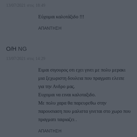
13/07/2021 στις 18:49
Εύχομαι καλοτάξιδο !!!
ΑΠΆΝΤΗΣΗ
Ο/Η
NG
13/07/2021 στις 14:29
Ειμαι σιγουρος οτι εχει γινει με πολυ μερακι
μια ξεχωριστη δουλεια που πραγματι ελειπε
για την Ανδρο μας.
Ευχομαι να ειναι καλοταξιδο.
Με πολυ χαρα θα παρευρεθω στην
παρουσιαση που μαλιστα γινεται στο χωρο που
πραγματι ταιριαζει .
ΑΠΆΝΤΗΣΗ