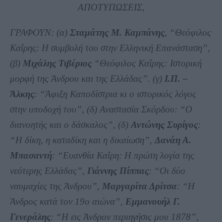
ΑΠΟΤΥΠΩΣΕΙΣ,
ΓΡΑΦΟΥΝ: (α)
Σταμάτης Μ. Καμπάνης
, “Θεόφιλος
Καΐρης: Η συμβολή του στην Ελληνική Επανάσταση”,
(β)
Μιχάλης Τιβέριος
“Θεόφιλος Καΐρης: Ιστορική
μορφή της Άνδρου και της Ελλάδας”. (γ)
Ι.Π. –
Άλκης
: “Άφιξη Καποδίστρια κι ο ιστορικός λόγος
στην υποδοχή του”, (δ) Αναστασία Σκόρδου: “Ο
διανοητής και ο δάσκαλος”, (δ)
Αντώνης Συρίγος
:
“Η δίκη, η καταδίκη και η δικαίωση”,
Δανάη Α.
Μπασαντή
: “Ευανθία Καΐρη: Η πρώτη λογία της
νεότερης Ελλάδας”,
Γιάννης Πίππας
: “Οι δύο
ναυμαχίες της Άνδρου”,
Μαργαρίτα Δρίτσα
: “Η
Άνδρος κατά τον 19ο αιώνα”,
Εμμανουήλ Γ.
Γενεράλης
: “Η εις Άνδρον περιηγήσις μου 1878”,