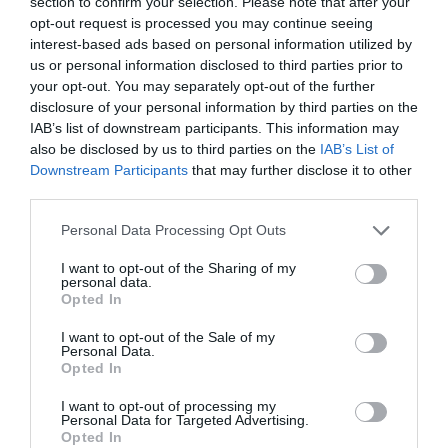
Το Εν Άνδρω και ο διαχειριστής του έφτασαν αισίως
section to confirm your selection. Please note that after your
opt-out request is processed you may continue seeing
στο τέταρτο εκδοτικό εγχείρημα με αναφορά την
interest-based ads based on personal information utilized by
Άνδρο. Ξεκινήσαμε το 2012 και μέχρι σήμερα
us or personal information disclosed to third parties prior to
your opt-out. You may separately opt-out of the further
προσθέσαμε τέσσερις ψηφίδες στη βιβλιογραφία και
disclosure of your personal information by third parties on the
δώσαμε μέσα από τα έργα αυτά το ιστορικό, το
IAB’s list of downstream participants. This information may
also be disclosed by us to third parties on the
IAB’s List of
κοινωνικο-οικονομικό και το πολιτιστικό περίγραμμα
Downstream Participants
that may further disclose it to other
του νησιού.
third parties.
Please note that this website/app uses one or more Google
Personal Data Processing Opt Outs
Θυμίζουμε: 2012, α΄ έκδοση «
Η Άνδρος μέσα στο
services and may gather and store information including but
Χρόνο
» (εκδ. Gutenberg). 2014, επίτομο αφιέρωμα
not limited to your visit or usage behaviour. You may click to
I want to opt-out of the Sharing of my
personal data.
grant or deny consent to Google and its third-party tags to
«
Το νησί της ναυτοσύνης
» (εκδ. Δέκατα). 2014,
Opted In
use your data for below specified purposes in below Google
επίτομο αφιέρωμα «
Η Μονή Παναχράντου στο
consent section.
I want to opt-out of the Sale of my
Personal Data.
διάβα των αιώνων
» (εκδ. Gutemberg). 2015, β΄
Opted In
έκδοση, «
Η Άνδρος μέσα στον Χρόνο
» (εκδ.
I want to opt-out of processing my
Personal Data for Targeted Advertising.
Gutenberg). 2021 και «
Άνδρος – 200 χρόνια
» (εκδ.
Opted In