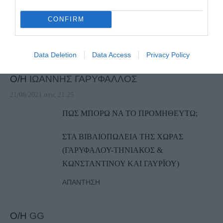
CONFIRM
3
COMMENTS
Data Deletion
Data Access
Privacy Policy
Ο/Η
ΙΩΑΝΝΗΣ ΓΑΡΥΦΑΛΛΟΣ
21/08/2021 στις 21:25
ΠΩΣ ΜΠΟΡΩ ΝΑ ΤΟ ΠΡΟΜΗΘΕΥΤΩ;
ΣΤΑ ΒΙΒΛΙΟΠΩΛΕΙΑ ΤΗΣ ΧΩΡΑΣ
(ΓΑΡΥΦΑΛΟΥ-ΤΗΝΙΑΚΟΣ &
ΚΩΝΣΤΑΝΤΙΝΟΥ ΚΑΙ ΓΑΥΡΪΟΥ)
ΑΠΆΝΤΗΣΗ
Ο/Η
GG