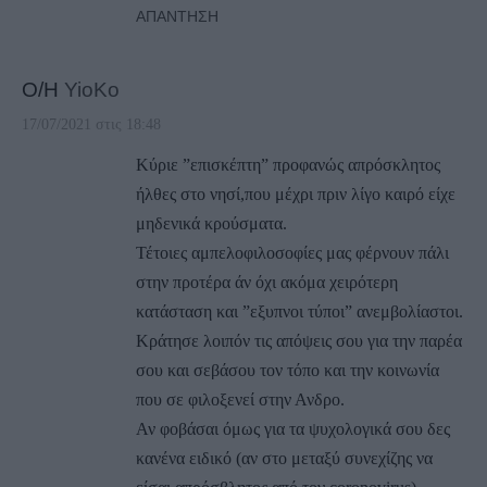
ΑΠΆΝΤΗΣΗ
Ο/Η
YioKo
17/07/2021 στις 18:48
Κύριε ”επισκέπτη” προφανώς απρόσκλητος
ήλθες στο νησί,που μέχρι πριν λίγο καιρό είχε
μηδενικά κρούσματα.
Τέτοιες αμπελοφιλοσοφίες μας φέρνουν πάλι
στην προτέρα άν όχι ακόμα χειρότερη
κατάσταση και ”εξυπνοι τύποι” ανεμβολίαστοι.
Κράτησε λοιπόν τις απόψεις σου για την παρέα
σου και σεβάσου τον τόπο και την κοινωνία
που σε φιλοξενεί στην Ανδρο.
Αν φοβάσαι όμως για τα ψυχολογικά σου δες
κανένα ειδικό (αν στο μεταξύ συνεχίζης να