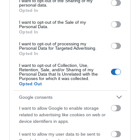
not limited to your visit or usage behaviour. You may click to
I want to opt-out of the Sharing of my
personal data.
grant or deny consent to Google and its third-party tags to
Opted In
use your data for below specified purposes in below Google
Αποθήκευσε το όνομά μου, email, και τον ιστότοπο μου σε
consent section.
I want to opt-out of the Sale of my
αυτόν τον πλοηγό για την επόμενη φορά που θα σχολιάσω.
Personal Data.
Opted In
I want to opt-out of processing my
Personal Data for Targeted Advertising.
Opted In
I want to opt-out of Collection, Use,
Retention, Sale, and/or Sharing of my
Personal Data that Is Unrelated with the
Purposes for which it was collected.
Opted Out
Google consents
I want to allow Google to enable storage
related to advertising like cookies on web or
device identifiers in apps.
I want to allow my user data to be sent to