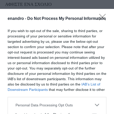
ΑΦΉΣΤΕ ΈΝΑ ΣΧΌΛΙΟ
enandro -
Do Not Process My Personal Information
Η ηλ. διεύθυνση σας δεν δημοσιεύεται.
Τα υποχρεωτικά πεδία
If you wish to opt-out of the sale, sharing to third parties, or
σημειώνονται με
*
processing of your personal or sensitive information for
targeted advertising by us, please use the below opt-out
section to confirm your selection. Please note that after your
opt-out request is processed you may continue seeing
interest-based ads based on personal information utilized by
us or personal information disclosed to third parties prior to
your opt-out. You may separately opt-out of the further
disclosure of your personal information by third parties on the
IAB’s list of downstream participants. This information may
also be disclosed by us to third parties on the
IAB’s List of
Downstream Participants
that may further disclose it to other
third parties.
Please note that this website/app uses one or more Google
Personal Data Processing Opt Outs
services and may gather and store information including but