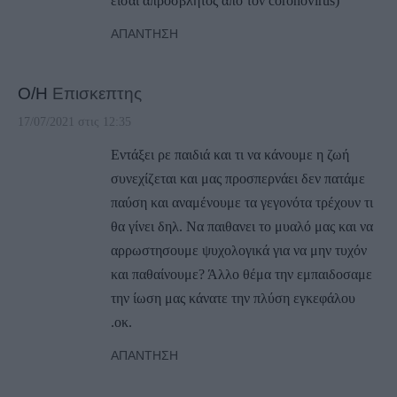
είσαι απρόσβλητος από τον coronovirus)
ΑΠΆΝΤΗΣΗ
Ο/Η
Επισκεπτης
17/07/2021 στις 12:35
Εντάξει ρε παιδιά και τι να κάνουμε η ζωή
συνεχίζεται και μας προσπερνάει δεν πατάμε
παύση και αναμένουμε τα γεγονότα τρέχουν τι
θα γίνει δηλ. Να παιθανει το μυαλό μας και να
αρρωστησουμε ψυχολογικά για να μην τυχόν
και παθαίνουμε? Άλλο θέμα την εμπαιδοσαμε
την ίωση μας κάνατε την πλύση εγκεφάλου
.οκ.
ΑΠΆΝΤΗΣΗ