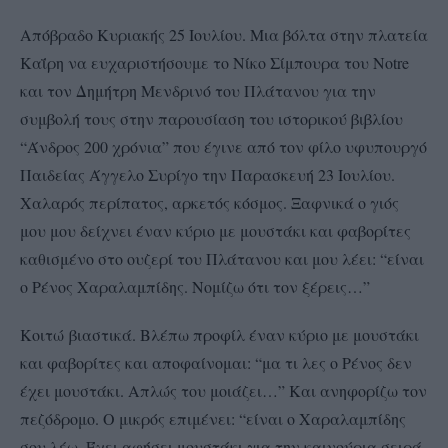
Απόβραδο Κυριακής 25 Ιουλίου. Μια βόλτα στην πλατεία
Καΐρη να ευχαριστήσουμε το Νίκο Σίμπουρα του Notre
και τον Δημήτρη Μενδρινό του Πλάτανου για την
συμβολή τους στην παρουσίαση του ιστορικού βιβλίου
“Άνδρος 200 χρόνια” που έγινε από τον φίλο υφυπουργό
Παιδείας Άγγελο Συρίγο την Παρασκευή 23 Ιουλίου.
Χαλαρός περίπατος, αρκετός κόσμος. Ξαφνικά ο γιός
μου μου δείχνει έναν κύριο με μουστάκι και φαβορίτες
καθισμένο στο ουζερί του Πλάτανου και μου λέει: “είναι
ο Ρένος Χαραλαμπίδης. Νομίζω ότι τον ξέρεις…”
Κοιτώ βιαστικά. Βλέπω προφίλ έναν κύριο με μουστάκι
και φαβορίτες και αποφαίνομαι: “μα τι λες ο Ρένος δεν
έχει μουστάκι. Απλώς του μοιάζει…” Και ανηφορίζω τον
πεζόδρομο. Ο μικρός επιμένει: “είναι ο Χαραλαμπίδης
σου λέω. Έχει αφήσει μουστάκι για την καινούρια σειρά