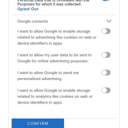
Personal Data that Is Unrelated with the
Purposes for which it was collected.
Opted Out
Προτεινόμενα άρθρα
Google consents
I want to allow Google to enable storage
related to advertising like cookies on web or
ΦΕΣΤΙΒΑΛ ΑΝΔΡΟΥ: Ένα βαθυστόχαστο έργο του
device identifiers in apps.
Μπέκετ
I want to allow my user data to be sent to
Η νεολαία της Άνδρου είναι εδώ. Χρειάζεται όμως
Google for online advertising purposes.
ευκαιρίες για να φανεί.
I want to allow Google to send me
ΡΑΦΗΝΑ – ΘΕΟΥΤΑ σημειώσατε…
personalized advertising.
ΣΥΓΚΛΟΝΙΣΤΙΚΟΣ ΑΠΟΧΑΙΡΕΤΙΣΜΟΣ ΣΤΗ
I want to allow Google to enable storage
ΡΑΦΗΝΑ ΣΤΟ «ΤΕΛΕΥΤΑΙΟ ΜΠΑΡΚΟ» ΤΟΥ
related to analytics like cookies on web or
ΚΑΠΕΤΑΝ ΑΝΤΩΝΗ ΒΙΔΑΛΗ
device identifiers in apps.
Απαράδεκτη εμπειρία στη Ραφήνα. Φωτογραφίες από την
αναχώρηση εκείνης της ώρας…
CONFIRM