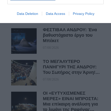
Πρόσφατα Άρθρα
Data Deletion
Data Access
Privacy Policy
ΦΕΣΤΙΒΑΛ ΑΝΔΡΟΥ: Ένα
βαθυστόχαστο έργο του
Μπέκετ
07/08/2026
ΤΟ ΜΕΓΑΛΥΤΕΡΟ
ΠΑΝΗΓΥΡΙ ΤΗΣ ΑΝΔΡΟΥ:
Του Σωτήρος στην Άρνη!…
07/08/2026
ΟΙ «ΕΥΤΥΧΙΣΜΕΝΕΣ
ΜΕΡΕΣ» ΕΙΝΑΙ ΜΠΡΟΣΤΑ:
Μια επίκαιρη ανάλυση για
το λιμάνι της Ραφήνας…