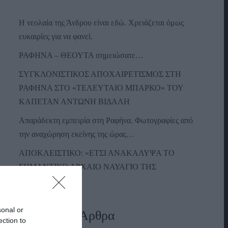
Η νεολαία της Άνδρου είναι εδώ. Χρειάζεται όμως
ευκαιρίες για να φανεί.
ΡΑΦΗΝΑ – ΘΕΟΥΤΑ σημειώσατε…
ΣΥΓΚΛΟΝΙΣΤΙΚΟΣ ΑΠΟΧΑΙΡΕΤΙΣΜΟΣ ΣΤΗ
ΡΑΦΗΝΑ ΣΤΟ «ΤΕΛΕΥΤΑΙΟ ΜΠΑΡΚΟ» ΤΟΥ
ΚΑΠΕΤΑΝ ΑΝΤΩΝΗ ΒΙΔΑΛΗ
Απαράδεκτη εμπειρία στη Ραφήνα. Φωτογραφίες από
την αναχώρηση εκείνης της ώρας…
ΑΠΟΚΛΕΙΣΤΙΚΟ: «ΕΤΣΙ ΑΝΑΚΑΛΥΨΑ ΤΟ
ΣΗΜΑΝΤΙΚΟ ΑΡΧΑΙΟ ΝΑΥΑΓΙΟ ΤΗΣ
ΑΝΔΡΟΥ!…»
sonal or
Πρόσφατα Άρθρα
ection to