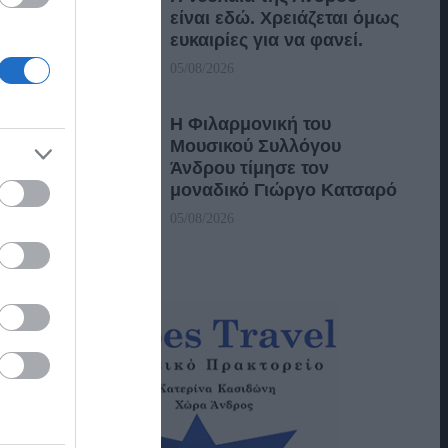
είναι εδώ. Χρειάζεται όμως
ευκαιρίες για να φανεί.
05/08/2026
Η Φιλαρμονική του
Μουσικού Συλλόγου
Άνδρου τίμησε τον
μοναδικό Γιώργο Κατσαρό
05/08/2026