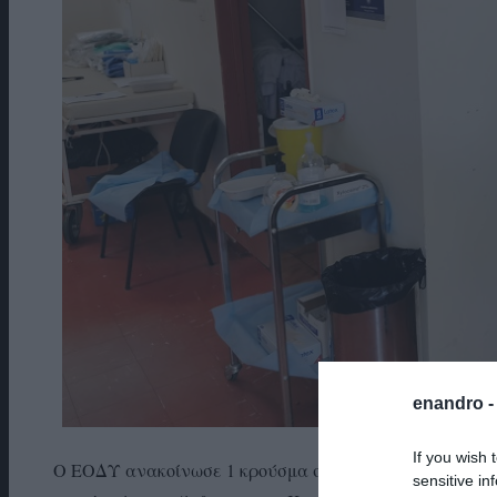
enandro 
If you wish 
Ο ΕΟΔΥ ανακοίνωσε 1 κρούσμα στην Άνδρο και 86 στις
sensitive in