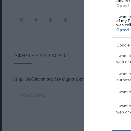
Advertis
Opted 
I want t
of my P
was col
Opted 
Google 
ΑΦΉΣΤΕ ΈΝΑ ΣΧΌΛΙΟ
I want t
web or d
I want t
Η ηλ. διεύθυνση σας δεν δημοσιεύεται.
Τα υποχρεωτικά πεδί
purpose
I want 
I want t
web or d