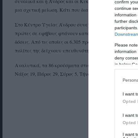
συνολικά και η Άνδρος και οι Κυκλάδες. Με την εξαίρε
confirm you
continue se
μια σχετική μείωση. Κάτι που διατηρεί την Άνδρο σε μέ
information 
further disc
Στο Κέντρο Υγείας Άνδρου συνεχίζονται καθημερινά οι ε
participants
πρώτες σε εφήβους φτάνουν κατά μέσο όρο 50 την ημέρα
Downstream 
δόσεις. Από τις οποίες οι 6.305 πρώτη δόση και οι 5.858
Please note
πολίτες της δείχνουν υπευθυνότητα.
information 
deny consent
in below Go
Αναλυτικά, τα 86 κρούσματα στις Κυκλάδες καταγράφηκ
Νάξος 19, Πάρος 29, Σύρος 5, Τήνος 3.
Persona
«ΕΝ 
I want t
Opted 
I want t
Opted 
I want 