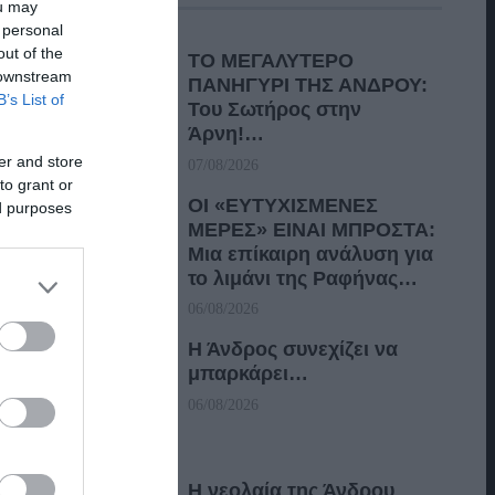
ou may
 personal
out of the
ΤΟ ΜΕΓΑΛΥΤΕΡΟ
 downstream
ΠΑΝΗΓΥΡΙ ΤΗΣ ΑΝΔΡΟΥ:
B’s List of
Του Σωτήρος στην
Άρνη!…
er and store
07/08/2026
to grant or
ΟΙ «ΕΥΤΥΧΙΣΜΕΝΕΣ
ed purposes
ΜΕΡΕΣ» ΕΙΝΑΙ ΜΠΡΟΣΤΑ:
Μια επίκαιρη ανάλυση για
το λιμάνι της Ραφήνας…
06/08/2026
Η Άνδρος συνεχίζει να
μπαρκάρει…
06/08/2026
Η νεολαία της Άνδρου