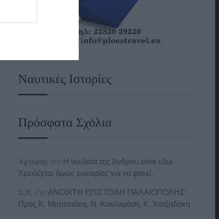
Ναυτικές Ιστορίες
Πρόσφατα Σχόλια
Αργύρης
στο
Η νεολαία της Άνδρου είναι εδώ.
Χρειάζεται όμως ευκαιρίες για να φανεί.
Σ.Ν.
στο
ΑΝΟΙΧΤΗ ΕΠΙΣΤΟΛΗ ΠΑΛΑΙΟΠΟΛΗΣ:
Προς K. Μητσοτάκη, N. Κακλαμάνη, K. Χατζηδάκη