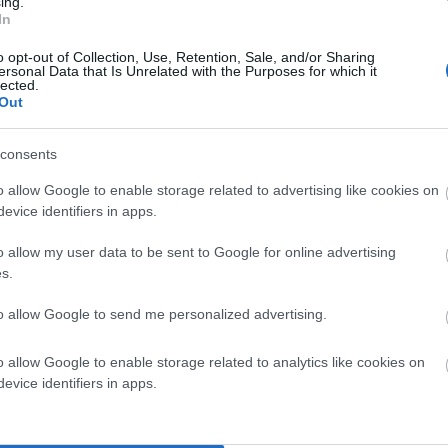
ing.
In
o opt-out of Collection, Use, Retention, Sale, and/or Sharing
ersonal Data that Is Unrelated with the Purposes for which it
lected.
Out
consents
o allow Google to enable storage related to advertising like cookies on
evice identifiers in apps.
o allow my user data to be sent to Google for online advertising
α σημειώνονται με
*
s.
to allow Google to send me personalized advertising.
o allow Google to enable storage related to analytics like cookies on
evice identifiers in apps.