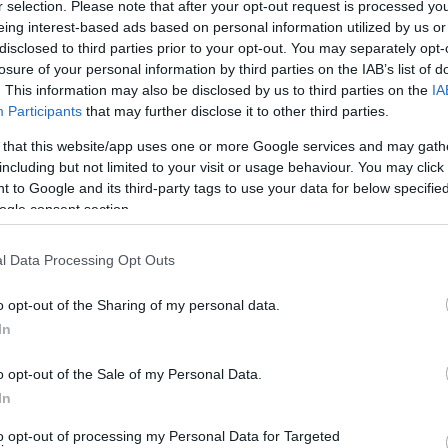
ση της Πάρου όλα τα νησιά που δέχονταν πίεση είδαν
r selection. Please note that after your opt-out request is processed y
eing interest-based ads based on personal information utilized by us or
σο όρο στα 2.57 κρούσματα την μέρα.
disclosed to third parties prior to your opt-out. You may separately opt-
losure of your personal information by third parties on the IAB’s list of
μβολιασμοί. Οι δεύτερες δόσεις Pfizer, καθώς και οι
. This information may also be disclosed by us to third parties on the
IA
 περίπου. Συνολικά το Κ.Υ. έχει εμβολιάσει 11.792
Participants
that may further disclose it to other third parties.
 δεύτερη δόση. Η Άνδρος λοιπόν εμβολιάζεται και οι
 that this website/app uses one or more Google services and may gath
including but not limited to your visit or usage behaviour. You may click 
 to Google and its third-party tags to use your data for below specifi
ogle consent section.
αν ως εξής: Άνδρος 1, Θήρα 14, Μήλος 2, Μύκονος 13,
l Data Processing Opt Outs
ΑΝΔΡΩ»
o opt-out of the Sharing of my personal data.
In
o opt-out of the Sale of my Personal Data.
In
to opt-out of processing my Personal Data for Targeted