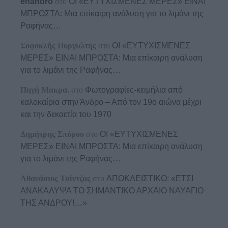
enandro
στο
ΟΙ «ΕΥΤΥΧΙΣΜΕΝΕΣ ΜΕΡΕΣ» ΕΙΝΑΙ
ΜΠΡΟΣΤΑ: Μια επίκαιρη ανάλυση για το λιμάνι της
Ραφήνας…
Σοφοκλής Πυργιώτης
στο
ΟΙ «ΕΥΤΥΧΙΣΜΕΝΕΣ
ΜΕΡΕΣ» ΕΙΝΑΙ ΜΠΡΟΣΤΑ: Μια επίκαιρη ανάλυση
για το λιμάνι της Ραφήνας…
Πηγή Μακρα.
στο
Φωτογραφίες-κειμήλια από
καλοκαίρια στην Άνδρο – Από τον 19ο αιώνα μέχρι
και την δεκαετία του 1970
Δημήτρης Σπύρου
στο
ΟΙ «ΕΥΤΥΧΙΣΜΕΝΕΣ
ΜΕΡΕΣ» ΕΙΝΑΙ ΜΠΡΟΣΤΑ: Μια επίκαιρη ανάλυση
για το λιμάνι της Ραφήνας…
Αθανάσιος Τσίντζας
στο
ΑΠΟΚΛΕΙΣΤΙΚΟ: «ΕΤΣΙ
ΑΝΑΚΑΛΥΨΑ ΤΟ ΣΗΜΑΝΤΙΚΟ ΑΡΧΑΙΟ ΝΑΥΑΓΙΟ
ΤΗΣ ΑΝΔΡΟΥ!…»