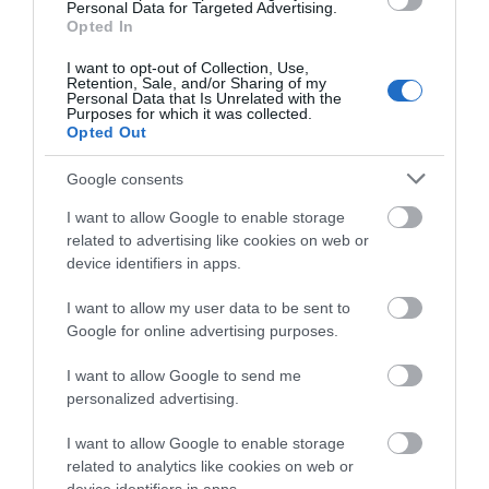
Μπέκετ
Personal Data for Targeted Advertising.
Opted In
I want to opt-out of Collection, Use,
Πρόσφατα Άρθρα
Retention, Sale, and/or Sharing of my
Personal Data that Is Unrelated with the
Purposes for which it was collected.
Opted Out
ΑΠΟΔΡΑΣΕΙΣ ΣΤΗΝ
Google consents
ΑΝΔΡΟ
I want to allow Google to enable storage
09/08/2026
related to advertising like cookies on web or
device identifiers in apps.
ΑΝΑΚΟΙΝΩΣΕΙΣ
I want to allow my user data to be sent to
ΛΙΜΕΝΑΡΧΕΙΟΥ &
Google for online advertising purposes.
ΠΟΛΙΤΙΚΗΣ ΠΡΟΣΤΑΣΙΑΣ:
I want to allow Google to send me
Συνεχίζει το μελτέμι και ο
personalized advertising.
κίνδυνος πυρκαγιας…
09/08/2026
I want to allow Google to enable storage
related to analytics like cookies on web or
ΔΥΟ ΚΑΛΟΚΑΙΡΙΝΑ