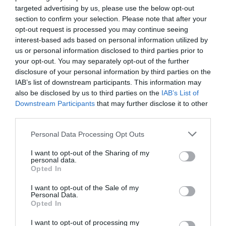
targeted advertising by us, please use the below opt-out
section to confirm your selection. Please note that after your
opt-out request is processed you may continue seeing
interest-based ads based on personal information utilized by
us or personal information disclosed to third parties prior to
your opt-out. You may separately opt-out of the further
Προτεινόμενα άρθρα
disclosure of your personal information by third parties on the
IAB’s list of downstream participants. This information may
also be disclosed by us to third parties on the
IAB’s List of
Downstream Participants
that may further disclose it to other
Φωτογραφίες-κειμήλια από καλοκαίρια στην Άνδρο –
third parties.
Από τον 19ο αιώνα μέχρι και την δεκαετία του 1970
Please note that this website/app uses one or more Google
Personal Data Processing Opt Outs
services and may gather and store information including but
Η Άνδρος συνεχίζει να μπαρκάρει…
not limited to your visit or usage behaviour. You may click to
I want to opt-out of the Sharing of my
personal data.
grant or deny consent to Google and its third-party tags to
ΤΟ ΜΕΓΑΛΥΤΕΡΟ ΠΑΝΗΓΥΡΙ ΤΗΣ ΑΝΔΡΟΥ: Του
Opted In
use your data for below specified purposes in below Google
Σωτήρος στην Άρνη!…
consent section.
I want to opt-out of the Sale of my
Personal Data.
ΟΡΜΟΣ ΚΟΡΘΙΟΥ: Όταν η φωτογραφία γίνεται μνήμη
Opted In
ΦΕΣΤΙΒΑΛ ΑΝΔΡΟΥ: Ένα βαθυστόχαστο έργο του
I want to opt-out of processing my