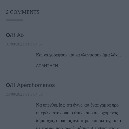
2
COMMENTS
Ο/Η
Αδ
01/09/2021 στις 04:37
Και να χορέψουν και να γλεντισουν άμα λάχει
ΑΠΆΝΤΗΣΗ
Ο/Η
Aperchomenos
26/08/2021 στις 04:50
Να υπενθυμίσω ότι έγινε και ένας γάμος προ
ημερών, στον οποίο ήταν και ο απερχόμενος
δήμαρχος, ο οποίος ανάρτησε και φωτογραφία
με τον γαμπρό, χωρίς μάσκα. Αλήθεια, στους