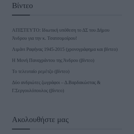
Βίντεο
ΑΠΙΣΤΕΥΤΟ: Ιδιωτική υπόθεση το ΔΣ του Δήμου
Άνδρου για την κ. Τσατσομοίρου!
Λιμάνι Ραφήνας 1945-2015 (χρονογράφημα και βίντεο)
Η Μονή Παναχράντου της Άνδρου (βίντεο)
Το τελευταίο ρεμέτζο (βίντεο)
Δύο ανδριώτες ζωγράφοι – Δ.Βαρδακώστας &
Γ.Σεργουλόπουλος (βίντεο)
Ακολουθήστε μας