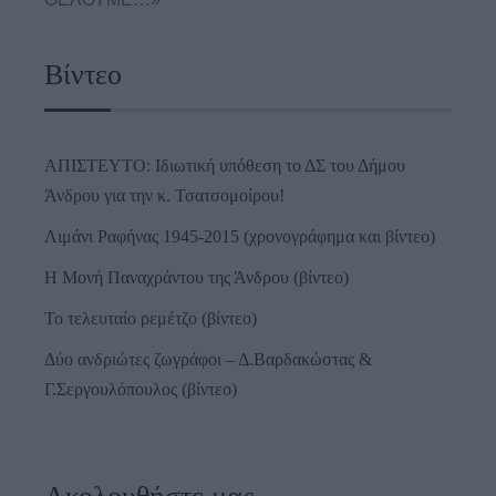
Βίντεο
ΑΠΙΣΤΕΥΤΟ: Ιδιωτική υπόθεση το ΔΣ του Δήμου
Άνδρου για την κ. Τσατσομοίρου!
Λιμάνι Ραφήνας 1945-2015 (χρονογράφημα και βίντεο)
Η Μονή Παναχράντου της Άνδρου (βίντεο)
Το τελευταίο ρεμέτζο (βίντεο)
Δύο ανδριώτες ζωγράφοι – Δ.Βαρδακώστας &
Γ.Σεργουλόπουλος (βίντεο)