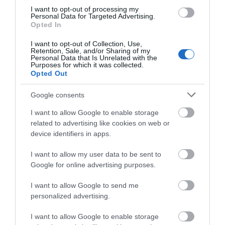
I want to opt-out of processing my
Personal Data for Targeted Advertising.
Opted In
ΕΚΔΗΛΩΣΕΙΣ ΤΩΝ
I want to opt-out of Collection, Use,
ΗΜΕΡΩΝ: Παγοποιείο
Retention, Sale, and/or Sharing of my
Personal Data that Is Unrelated with the
Μαντζαβελάκη & Καΐρειος
Purposes for which it was collected.
Βιβλιοθήκη
Opted Out
08/08/2026
Google consents
ΦΕΣΤΙΒΑΛ ΑΝΔΡΟΥ: Ένα
I want to allow Google to enable storage
βαθυστόχαστο έργο του
related to advertising like cookies on web or
Μπέκετ
device identifiers in apps.
07/08/2026
I want to allow my user data to be sent to
Google for online advertising purposes.
ΤΟ ΜΕΓΑΛΥΤΕΡΟ
ΠΑΝΗΓΥΡΙ ΤΗΣ ΑΝΔΡΟΥ:
I want to allow Google to send me
Του Σωτήρος στην Άρνη!…
personalized advertising.
07/08/2026
I want to allow Google to enable storage