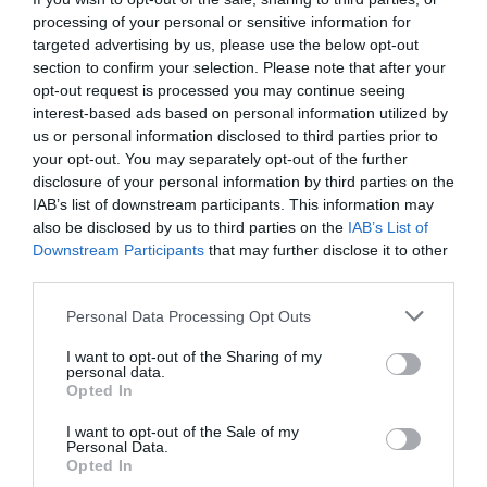
Γιατί οι Τούρκοι συρρέουν στα ελληνικά νησιά
processing of your personal or sensitive information for
targeted advertising by us, please use the below opt-out
ΕΚΔΗΛΩΣΕΙΣ ΤΩΝ ΗΜΕΡΩΝ: Παγοποιείο
section to confirm your selection. Please note that after your
Μαντζαβελάκη & Καΐρειος Βιβλιοθήκη
opt-out request is processed you may continue seeing
interest-based ads based on personal information utilized by
ΦΕΣΤΙΒΑΛ ΑΝΔΡΟΥ: Ένα βαθυστόχαστο έργο του
us or personal information disclosed to third parties prior to
Μπέκετ
your opt-out. You may separately opt-out of the further
disclosure of your personal information by third parties on the
Η νεολαία της Άνδρου είναι εδώ. Χρειάζεται όμως
IAB’s list of downstream participants. This information may
also be disclosed by us to third parties on the
ευκαιρίες για να φανεί.
IAB’s List of
Downstream Participants
that may further disclose it to other
ΡΑΦΗΝΑ – ΘΕΟΥΤΑ σημειώσατε…
third parties.
Please note that this website/app uses one or more Google
Personal Data Processing Opt Outs
services and may gather and store information including but
Πρόσφατα Άρθρα
not limited to your visit or usage behaviour. You may click to
I want to opt-out of the Sharing of my
personal data.
grant or deny consent to Google and its third-party tags to
Opted In
use your data for below specified purposes in below Google
consent section.
Γιατί οι Τούρκοι συρρέουν
I want to opt-out of the Sale of my
Personal Data.
στα ελληνικά νησιά
Opted In
08/08/2026