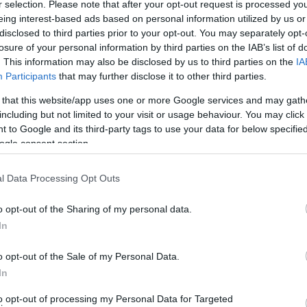
r selection. Please note that after your opt-out request is processed y
eing interest-based ads based on personal information utilized by us or
disclosed to third parties prior to your opt-out. You may separately opt-
losure of your personal information by third parties on the IAB’s list of
. This information may also be disclosed by us to third parties on the
IA
Participants
that may further disclose it to other third parties.
 that this website/app uses one or more Google services and may gath
including but not limited to your visit or usage behaviour. You may click 
 to Google and its third-party tags to use your data for below specifi
ogle consent section.
ποστολή σήμερα στο ελικοδρόμιο της Χώρας.
τά της δωρεάς του Ιδρύματος Νιάρχου προς το ΕΚΑΒ.
l Data Processing Opt Outs
τον ασθενή στις 17:30 με προορισμό μεγάλο νοσοκομείο
o opt-out of the Sharing of my personal data.
In
λογικά έφυγαν με απογευματινό πλοίο. Είναι γεγονός
o opt-out of the Sale of my Personal Data.
ν ηλικιών και τα προβλήματα υγείας που
In
to opt-out of processing my Personal Data for Targeted