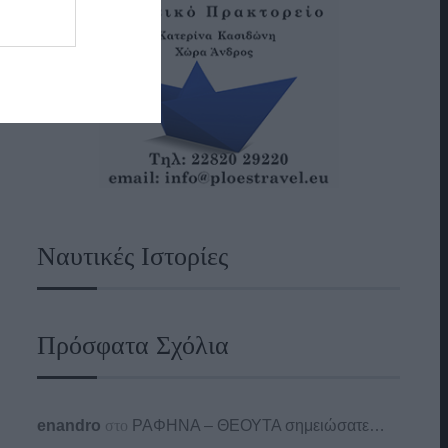
Ναυτικές Ιστορίες
Πρόσφατα Σχόλια
enandro
στο
ΡΑΦΗΝΑ – ΘΕΟΥΤΑ σημειώσατε…