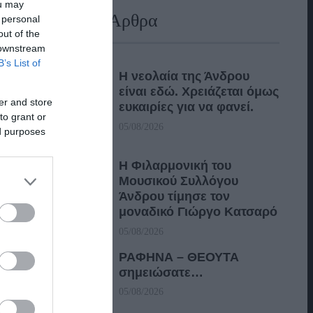
ou may
Πρόσφατα Άρθρα
 personal
out of the
 downstream
B’s List of
Η νεολαία της Άνδρου
είναι εδώ. Χρειάζεται όμως
er and store
ευκαιρίες για να φανεί.
to grant or
05/08/2026
ed purposes
Η Φιλαρμονική του
Μουσικού Συλλόγου
Άνδρου τίμησε τον
μοναδικό Γιώργο Κατσαρό
05/08/2026
ΡΑΦΗΝΑ – ΘΕΟΥΤΑ
σημειώσατε…
05/08/2026