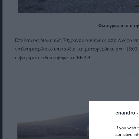
Φωτογραφία από την
Επείγουσα διακομιδή 70χρονου ασθενούς από Άνδρο για
υπέστη καρδιακό επεισόδιο και μεταφέρθηκε στις 15:0
σοβαρή και ειδοποιήθηκε το ΕΚΑΒ.
enandro 
If you wish 
sensitive in