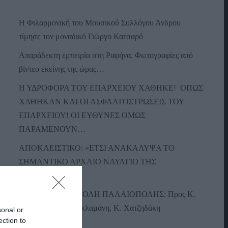
Η Φιλαρμονική του Μουσικού Συλλόγου Άνδρου
τίμησε τον μοναδικό Γιώργο Κατσαρό
Απαράδεκτη εμπειρία στη Ραφήνα. Φωτογραφίες από
βίντεο εκείνης της ώρας…
Η ΥΔΡΟΦΟΡΑ ΤΟΥ ΕΠΑΡΧΕΙΟΥ ΧΑΘΗΚΕ! ΟΠΩΣ
ΧΑΘΗΚΑΝ ΚΑΙ ΟΙ ΑΣΦΑΛΤΟΣΤΡΩΣΕΙΣ ΤΟΥ
ΕΠΑΡΧΕΙΟΥ! ΟΙ ΕΥΘΥΝΕΣ ΟΜΩΣ
ΠΑΡΑΜΕΝΟΥΝ…
ΑΠΟΚΛΕΙΣΤΙΚΟ: «ΕΤΣΙ ΑΝΑΚΑΛΥΨΑ ΤΟ
ΣΗΜΑΝΤΙΚΟ ΑΡΧΑΙΟ ΝΑΥΑΓΙΟ ΤΗΣ
ΑΝΔΡΟΥ!…»
ΑΝΟΙΧΤΗ ΕΠΙΣΤΟΛΗ ΠΑΛΑΙΟΠΟΛΗΣ: Προς K.
Μητσοτάκη, N. Κακλαμάνη, K. Χατζηδάκη
sonal or
ection to