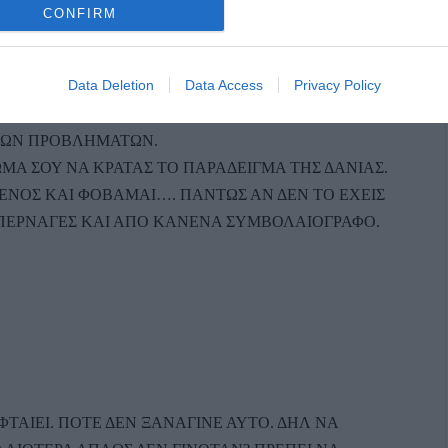
ΣΙΑΖΟΝΤΑΝ ΚΑΡΔΙΟΛΟΓΙΚΑ ΠΕΡΙΣΤΑΤΙΚΑ ΚΑΙ ΟΤΙ
CONFIRM
Η ΤΩΝ ΠΕΡΙΣΤΑΤΙΚΩΝ ΚΑΙ ΤΟ ΠΗΓΑΙΝΕΛΑ ΤΟΥ
Data Deletion
Data Access
Privacy Policy
ΤΟΥΣ ΤΕΛΕΥΤΑΙΟΥΣ ΜΗΝΕΣ. ΧΘΕΣ ΠΑΛΙ ΕΦΥΓΑΝ
 ΚΑΙ ΑΥΤΟΙ ΣΤΑ ΠΛΑΙΣΙΑ ΤΟΥ ΦΥΣΙΟΛΟΓΙΚΟΥ
ΚΩΝ ΠΡΟΒΛΗΜΑΤΩΝ.
ΩΜΑ ΣΟΥ ΝΑ ΚΡΑΤΑΣ ΤΟ ΠΑΡΑΔΕΙΓΜΑ ΤΗΣ ΔΑΝΙΑΣ.
ΕΝΟΣ ΚΑΙ ΦΟΒΑΜΑΙ…. ΠΑΝΤΩΣ ΑΝ ΔΕΝ ΤΟ ΕΧΕΙΣ
 ΠΕΡΝΑΓΕΣ ΚΑΙ ΑΠΟ ΚΑΝΕΝΑ ΣΥΜΒΟΛΑΙΟΓΡΑΦΟ.
ΦΤΑΙΕΙ. ΠΟΤΕ ΔΕΝ ΞΑΝΑΓΙΝΕ ΑΥΤΟ. ΔΗΛ ΝΑ